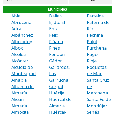
Municipios
Abla
Dalías
Partaloa
Abrucena
Ejido, El
Paterna del
Adra
Enix
Río
Albánchez
Felix
Pechina
Alboloduy
Fiñana
Pulpí
Albox
Fines
Purchena
Alcolea
Fondón
Rágol
Alcóntar
Gádor
Rioja
Alcudia de
Gallardos,
Roquetas
Monteagud
Los
de Mar
Alhabia
Garrucha
Santa Cruz
Alhama de
Gérgal
de
Almería
Huécija
Marchena
Alicún
Huércal de
Santa Fe de
Almería
Almería
Mondújar
Almócita
Huércal-
Senés