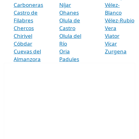
Carboneras
Níjar
Vélez-
Castro de
Ohanes
Blanco
Filabres
Olula de
Vélez-Rubio
Chercos
Castro
Vera
Chirivel
Olula del
Viator
Cóbdar
Río
Vícar
Cuevas del
Oria
Zurgena
Almanzora
Padules