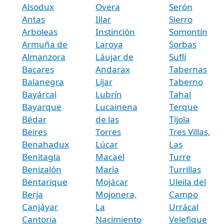
Alsodux
Overa
Serón
Antas
Illar
Sierro
Arboleas
Instinción
Somontín
Armuña de
Laroya
Sorbas
Almanzora
Láujar de
Suflí
Bacares
Andarax
Tabernas
Balanegra
Líjar
Taberno
Bayárcal
Lubrín
Tahal
Bayarque
Lucainena
Terque
Bédar
de las
Tíjola
Beires
Torres
Tres Villas,
Benahadux
Lúcar
Las
Benitagla
Macael
Turre
Benizalón
María
Turrillas
Bentarique
Mojácar
Uleila del
Berja
Mojonera,
Campo
Canjáyar
La
Urrácal
Cantoria
Nacimiento
Velefique