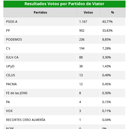
Resultados Votos por Partidos de Viator
Partidos
Votos
%
PSOE-A
1.167
43,77%
PP
902
33,83%
PODEMOS
236
8,85%
C's
194
7,28%
IULV-CA
88
3,30%
UPyD
38
1,43%
CILUS
13
0,49%
PACMA
12
0,45%
FE de las JONS
8
0,30%
PA
4
0,15%
VOX
3
0,11%
RECORTES CERO ALMERÍA
1
0,04%
PCPE
0
0%