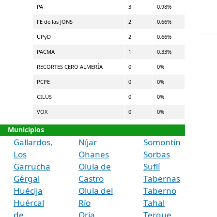
PA
3
0,98%
FE de las JONS
2
0,66%
UPyD
2
0,66%
PACMA
1
0,33%
RECORTES CERO ALMERÍA
0
0%
PCPE
0
0%
CILUS
0
0%
VOX
0
0%
Municipios
Gallardos,
Níjar
Somontín
Los
Ohanes
Sorbas
Garrucha
Olula de
Suflí
Gérgal
Castro
Tabernas
Huécija
Olula del
Taberno
Huércal
Río
Tahal
de
Oria
Terque