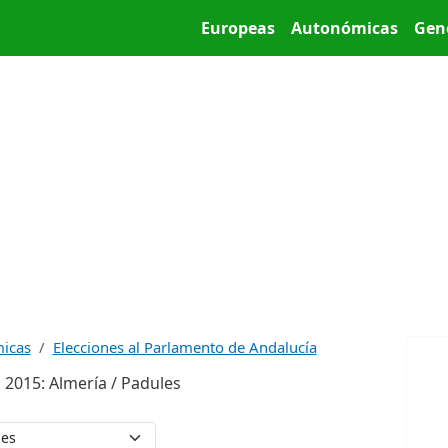
Pasar al contenido principal
Main menu
Europeas
Autonómicas
Gen
micas
Elecciones al Parlamento de Andalucía
 2015: Almería / Padules