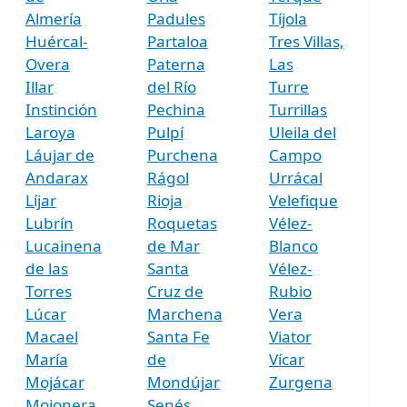
Almería
Padules
Tíjola
Huércal-
Partaloa
Tres Villas,
Overa
Paterna
Las
Illar
del Río
Turre
Instinción
Pechina
Turrillas
Laroya
Pulpí
Uleila del
Láujar de
Purchena
Campo
Andarax
Rágol
Urrácal
Líjar
Rioja
Velefique
Lubrín
Roquetas
Vélez-
Lucainena
de Mar
Blanco
de las
Santa
Vélez-
Torres
Cruz de
Rubio
Lúcar
Marchena
Vera
Macael
Santa Fe
Viator
María
de
Vícar
Mojácar
Mondújar
Zurgena
Mojonera,
Senés