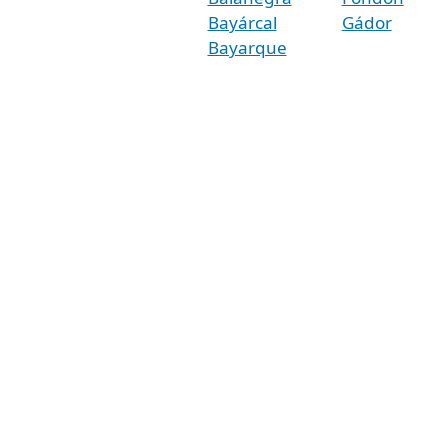
Bayárcal
Gádor
Bayarque