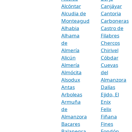
Alcóntar
Canjáyar
Alcudia de
Cantoria
Monteagud
Carboneras
Alhabia
Castro de
Alhama
Filabres
de
Chercos
Almería
Chirivel
Alicún
Cóbdar
Almería
Cuevas
Almócita
del
Alsodux
Almanzora
Antas
Dalías
Arboleas
Ejido, El
Armuña
Enix
de
Felix
Almanzora
Fiñana
Bacares
Fines
Balanegra
Fondón