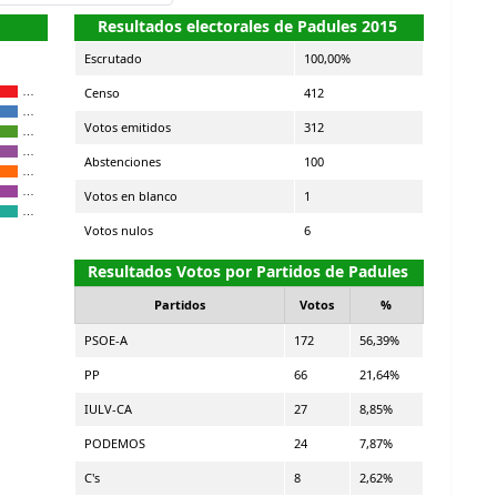
Resultados electorales de Padules 2015
Escrutado
100,00%
Censo
412
…
…
Votos emitidos
312
…
…
Abstenciones
100
…
…
Votos en blanco
1
…
Votos nulos
6
Resultados Votos por Partidos de Padules
Partidos
Votos
%
PSOE-A
172
56,39%
PP
66
21,64%
IULV-CA
27
8,85%
PODEMOS
24
7,87%
C's
8
2,62%