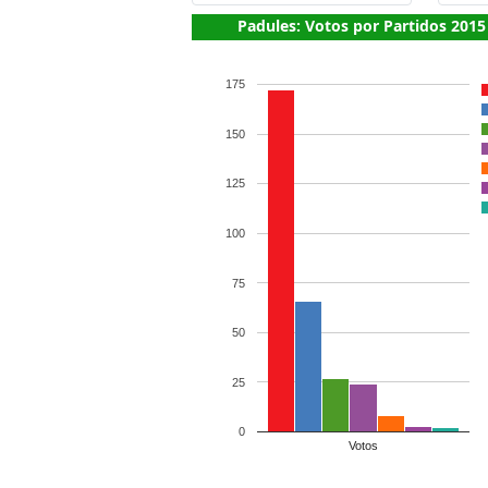
Padules: Votos por Partidos 2015
175
150
125
100
75
50
25
0
Votos