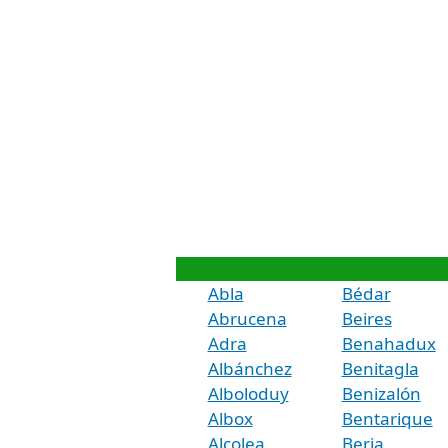
Abla
Bédar
Abrucena
Beires
Adra
Benahadux
Albánchez
Benitagla
Alboloduy
Benizalón
Albox
Bentarique
Alcolea
Berja