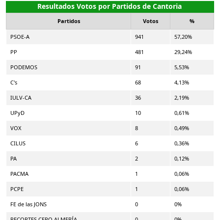
Resultados Votos por Partidos de Cantoria
Partidos
Votos
%
PSOE-A
941
57,20%
PP
481
29,24%
PODEMOS
91
5,53%
C's
68
4,13%
IULV-CA
36
2,19%
UPyD
10
0,61%
VOX
8
0,49%
CILUS
6
0,36%
PA
2
0,12%
PACMA
1
0,06%
PCPE
1
0,06%
FE de las JONS
0
0%
RECORTES CERO ALMERÍA
0
0%