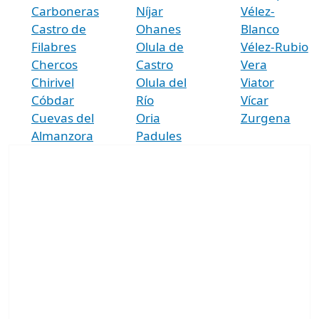
Carboneras
Níjar
Vélez-
Castro de
Ohanes
Blanco
Filabres
Olula de
Vélez-Rubio
Chercos
Castro
Vera
Chirivel
Olula del
Viator
Cóbdar
Río
Vícar
Cuevas del
Oria
Zurgena
Almanzora
Padules