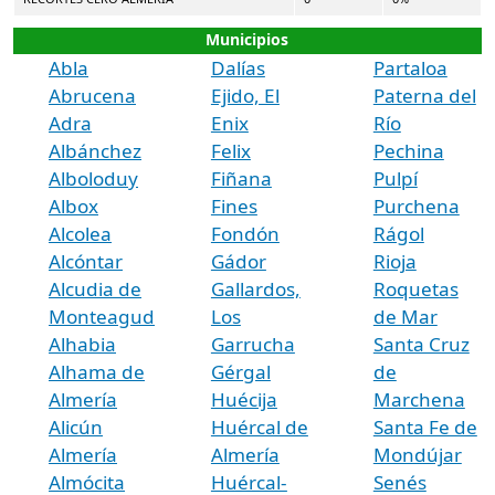
Municipios
Abla
Dalías
Partaloa
Abrucena
Ejido, El
Paterna del
Adra
Enix
Río
Albánchez
Felix
Pechina
Alboloduy
Fiñana
Pulpí
Albox
Fines
Purchena
Alcolea
Fondón
Rágol
Alcóntar
Gádor
Rioja
Alcudia de
Gallardos,
Roquetas
Monteagud
Los
de Mar
Alhabia
Garrucha
Santa Cruz
Alhama de
Gérgal
de
Almería
Huécija
Marchena
Alicún
Huércal de
Santa Fe de
Almería
Almería
Mondújar
Almócita
Huércal-
Senés