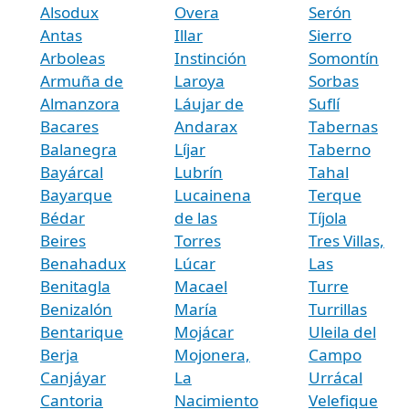
Alsodux
Overa
Serón
Antas
Illar
Sierro
Arboleas
Instinción
Somontín
Armuña de
Laroya
Sorbas
Almanzora
Láujar de
Suflí
Bacares
Andarax
Tabernas
Balanegra
Líjar
Taberno
Bayárcal
Lubrín
Tahal
Bayarque
Lucainena
Terque
Bédar
de las
Tíjola
Beires
Torres
Tres Villas,
Benahadux
Lúcar
Las
Benitagla
Macael
Turre
Benizalón
María
Turrillas
Bentarique
Mojácar
Uleila del
Berja
Mojonera,
Campo
Canjáyar
La
Urrácal
Cantoria
Nacimiento
Velefique