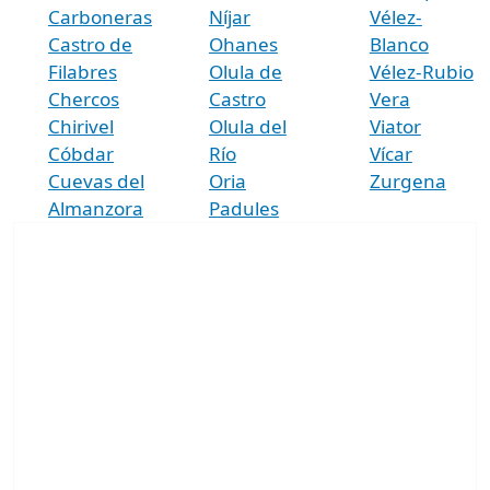
Carboneras
Níjar
Vélez-
Castro de
Ohanes
Blanco
Filabres
Olula de
Vélez-Rubio
Chercos
Castro
Vera
Chirivel
Olula del
Viator
Cóbdar
Río
Vícar
Cuevas del
Oria
Zurgena
Almanzora
Padules