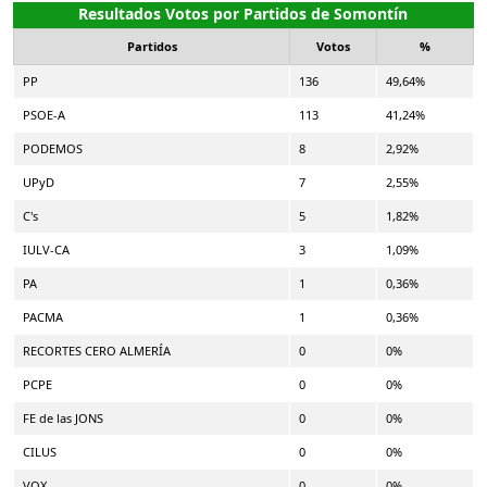
Resultados Votos por Partidos de Somontín
Partidos
Votos
%
PP
136
49,64%
PSOE-A
113
41,24%
PODEMOS
8
2,92%
UPyD
7
2,55%
C's
5
1,82%
IULV-CA
3
1,09%
PA
1
0,36%
PACMA
1
0,36%
RECORTES CERO ALMERÍA
0
0%
PCPE
0
0%
FE de las JONS
0
0%
CILUS
0
0%
VOX
0
0%