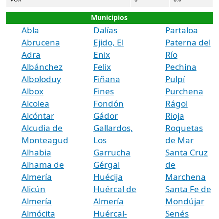
Municipios
Abla
Dalías
Partaloa
Abrucena
Ejido, El
Paterna del
Adra
Enix
Río
Albánchez
Felix
Pechina
Alboloduy
Fiñana
Pulpí
Albox
Fines
Purchena
Alcolea
Fondón
Rágol
Alcóntar
Gádor
Rioja
Alcudia de
Gallardos,
Roquetas
Monteagud
Los
de Mar
Alhabia
Garrucha
Santa Cruz
Alhama de
Gérgal
de
Almería
Huécija
Marchena
Alicún
Huércal de
Santa Fe de
Almería
Almería
Mondújar
Almócita
Huércal-
Senés