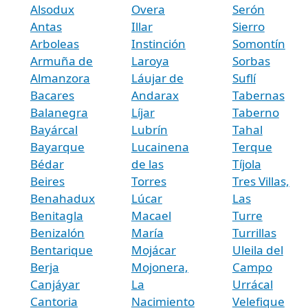
Alsodux
Overa
Serón
Antas
Illar
Sierro
Arboleas
Instinción
Somontín
Armuña de
Laroya
Sorbas
Almanzora
Láujar de
Suflí
Bacares
Andarax
Tabernas
Balanegra
Líjar
Taberno
Bayárcal
Lubrín
Tahal
Bayarque
Lucainena
Terque
Bédar
de las
Tíjola
Beires
Torres
Tres Villas,
Benahadux
Lúcar
Las
Benitagla
Macael
Turre
Benizalón
María
Turrillas
Bentarique
Mojácar
Uleila del
Berja
Mojonera,
Campo
Canjáyar
La
Urrácal
Cantoria
Nacimiento
Velefique