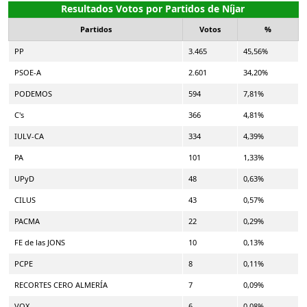
Resultados Votos por Partidos de Níjar
Partidos
Votos
%
PP
3.465
45,56%
PSOE-A
2.601
34,20%
PODEMOS
594
7,81%
C's
366
4,81%
IULV-CA
334
4,39%
PA
101
1,33%
UPyD
48
0,63%
CILUS
43
0,57%
PACMA
22
0,29%
FE de las JONS
10
0,13%
PCPE
8
0,11%
RECORTES CERO ALMERÍA
7
0,09%
VOX
6
0,08%