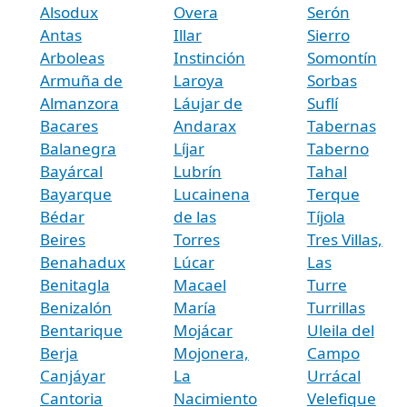
Alsodux
Overa
Serón
Antas
Illar
Sierro
Arboleas
Instinción
Somontín
Armuña de
Laroya
Sorbas
Almanzora
Láujar de
Suflí
Bacares
Andarax
Tabernas
Balanegra
Líjar
Taberno
Bayárcal
Lubrín
Tahal
Bayarque
Lucainena
Terque
Bédar
de las
Tíjola
Beires
Torres
Tres Villas,
Benahadux
Lúcar
Las
Benitagla
Macael
Turre
Benizalón
María
Turrillas
Bentarique
Mojácar
Uleila del
Berja
Mojonera,
Campo
Canjáyar
La
Urrácal
Cantoria
Nacimiento
Velefique