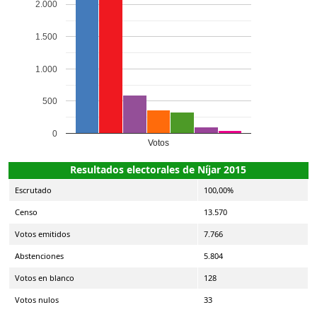
2.000
1.500
1.000
500
0
Votos
Resultados electorales de Níjar 2015
Escrutado
100,00%
Censo
13.570
Votos emitidos
7.766
Abstenciones
5.804
Votos en blanco
128
Votos nulos
33