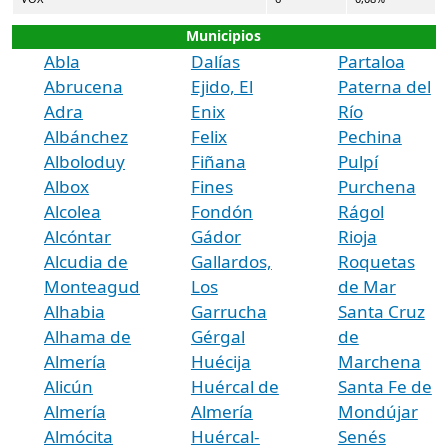
Municipios
Abla
Dalías
Partaloa
Abrucena
Ejido, El
Paterna del
Adra
Enix
Río
Albánchez
Felix
Pechina
Alboloduy
Fiñana
Pulpí
Albox
Fines
Purchena
Alcolea
Fondón
Rágol
Alcóntar
Gádor
Rioja
Alcudia de
Gallardos,
Roquetas
Monteagud
Los
de Mar
Alhabia
Garrucha
Santa Cruz
Alhama de
Gérgal
de
Almería
Huécija
Marchena
Alicún
Huércal de
Santa Fe de
Almería
Almería
Mondújar
Almócita
Huércal-
Senés