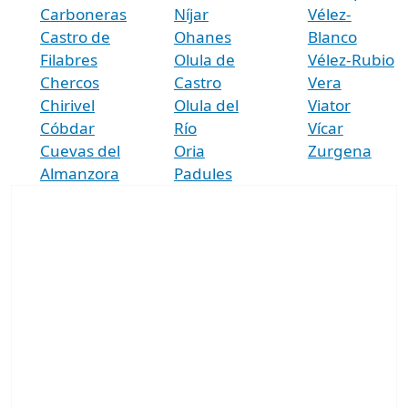
Carboneras
Níjar
Vélez-
Castro de
Ohanes
Blanco
Filabres
Olula de
Vélez-Rubio
Chercos
Castro
Vera
Chirivel
Olula del
Viator
Cóbdar
Río
Vícar
Cuevas del
Oria
Zurgena
Almanzora
Padules