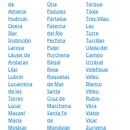
de
Oria
Terque
Almería
Padules
Tíjola
Huércal-
Partaloa
Tres Villas,
Overa
Paterna
Las
Illar
del Río
Turre
Instinción
Pechina
Turrillas
Laroya
Pulpí
Uleila del
Láujar de
Purchena
Campo
Andarax
Rágol
Urrácal
Líjar
Rioja
Velefique
Lubrín
Roquetas
Vélez-
Lucainena
de Mar
Blanco
de las
Santa
Vélez-
Torres
Cruz de
Rubio
Lúcar
Marchena
Vera
Macael
Santa Fe
Viator
María
de
Vícar
Mojácar
Mondújar
Zurgena