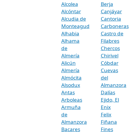
Alcolea
Berja
Alcóntar
Canjáyar
Alcudia de
Cantoria
Monteagud
Carboneras
Alhabia
Castro de
Alhama
Filabres
de
Chercos
Almería
Chirivel
Alicún
Cóbdar
Almería
Cuevas
Almócita
del
Alsodux
Almanzora
Antas
Dalías
Arboleas
Ejido, El
Armuña
Enix
de
Felix
Almanzora
Fiñana
Bacares
Fines