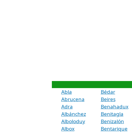
Abla
Bédar
Abrucena
Beires
Adra
Benahadux
Albánchez
Benitagla
Alboloduy
Benizalón
Albox
Bentarique