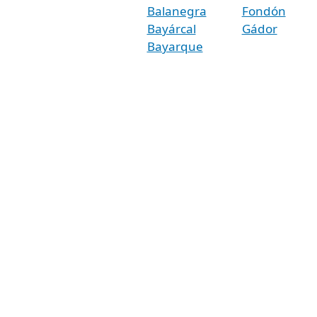
Balanegra
Fondón
Bayárcal
Gádor
Bayarque