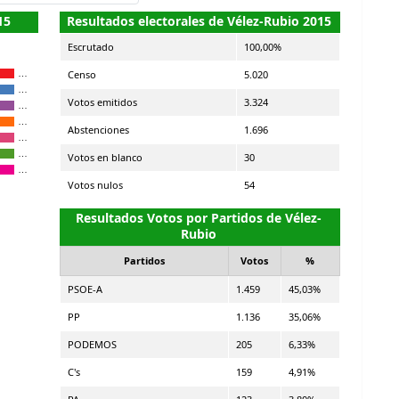
15
Resultados electorales de Vélez-Rubio 2015
Escrutado
100,00%
Censo
5.020
…
…
Votos emitidos
3.324
…
…
Abstenciones
1.696
…
…
Votos en blanco
30
…
Votos nulos
54
Resultados Votos por Partidos de Vélez-
Rubio
Partidos
Votos
%
PSOE-A
1.459
45,03%
PP
1.136
35,06%
PODEMOS
205
6,33%
C's
159
4,91%