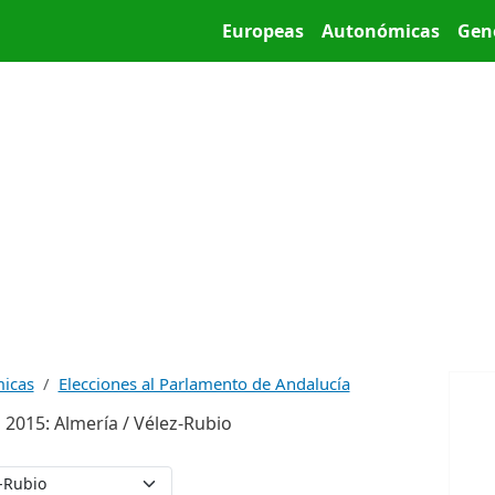
Pasar al contenido principal
Main menu
Europeas
Autonómicas
Gen
micas
Elecciones al Parlamento de Andalucía
2015: Almería / Vélez-Rubio