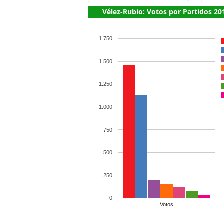
Vélez-Rubio: Votos por Partidos 20
1.750
1.500
1.250
1.000
750
500
250
0
Votos