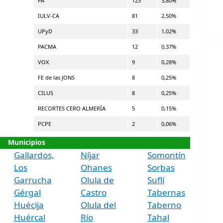
PA
123
3,80%
IULV-CA
81
2,50%
UPyD
33
1,02%
PACMA
12
0,37%
VOX
9
0,28%
FE de las JONS
8
0,25%
CILUS
8
0,25%
RECORTES CERO ALMERÍA
5
0,15%
PCPE
2
0,06%
Municipios
Gallardos,
Níjar
Somontín
Los
Ohanes
Sorbas
Garrucha
Olula de
Suflí
Gérgal
Castro
Tabernas
Huécija
Olula del
Taberno
Huércal
Río
Tahal