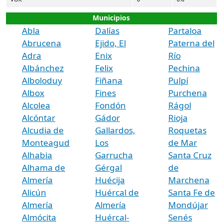
Municipios
Abla
Dalías
Partaloa
Abrucena
Ejido, El
Paterna del
Adra
Enix
Río
Albánchez
Felix
Pechina
Alboloduy
Fiñana
Pulpí
Albox
Fines
Purchena
Alcolea
Fondón
Rágol
Alcóntar
Gádor
Rioja
Alcudia de
Gallardos,
Roquetas
Monteagud
Los
de Mar
Alhabia
Garrucha
Santa Cruz
Alhama de
Gérgal
de
Almería
Huécija
Marchena
Alicún
Huércal de
Santa Fe de
Almería
Almería
Mondújar
Almócita
Huércal-
Senés