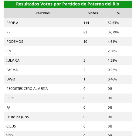
Resultados Votos por Partidos de Paterna del Río
Partidos
Votos
%
PSOE-A
114
52,53%
PP
82
37,79%
PODEMOS
10
4,61%
C's
5
2,30%
IULV-CA
3
1,38%
PACMA
2
0,92%
UPyD
1
0,46%
RECORTES CERO ALMERÍA
0
0%
PCPE
0
0%
PA
0
0%
FE de las JONS
0
0%
CILUS
0
0%
VOX
0
0%