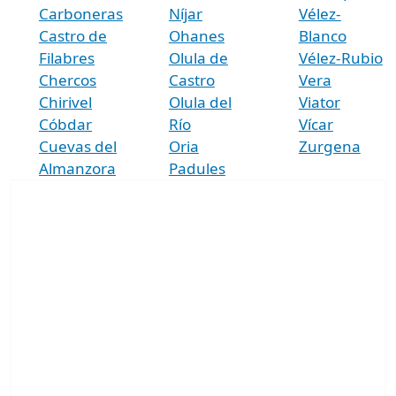
Carboneras
Níjar
Vélez-
Castro de
Ohanes
Blanco
Filabres
Olula de
Vélez-Rubio
Chercos
Castro
Vera
Chirivel
Olula del
Viator
Cóbdar
Río
Vícar
Cuevas del
Oria
Zurgena
Almanzora
Padules