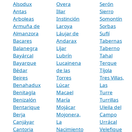
Alsodux
Overa
Serón
Antas
Illar
Sierro
Arboleas
Instinción
Somontín
Armuña de
Laroya
Sorbas
Almanzora
Láujar de
Suflí
Bacares
Andarax
Tabernas
Balanegra
Líjar
Taberno
Bayárcal
Lubrín
Tahal
Bayarque
Lucainena
Terque
Bédar
de las
Tíjola
Beires
Torres
Tres Villas,
Benahadux
Lúcar
Las
Benitagla
Macael
Turre
Benizalón
María
Turrillas
Bentarique
Mojácar
Uleila del
Berja
Mojonera,
Campo
Canjáyar
La
Urrácal
Cantoria
Nacimiento
Velefique