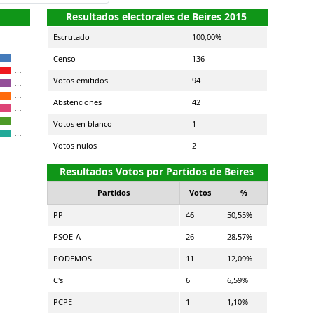
Resultados electorales de Beires 2015
Escrutado
100,00%
Censo
136
…
…
Votos emitidos
94
…
…
Abstenciones
42
…
…
Votos en blanco
1
…
Votos nulos
2
Resultados Votos por Partidos de Beires
Partidos
Votos
%
PP
46
50,55%
PSOE-A
26
28,57%
PODEMOS
11
12,09%
C's
6
6,59%
PCPE
1
1,10%