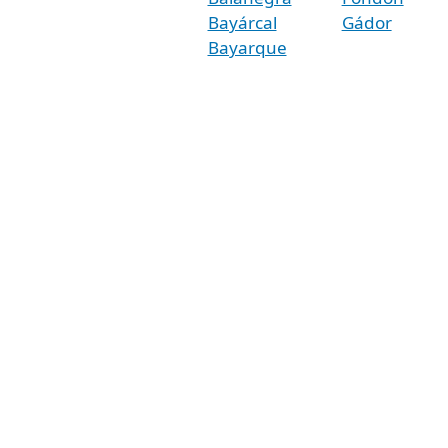
Bayárcal
Gádor
Bayarque