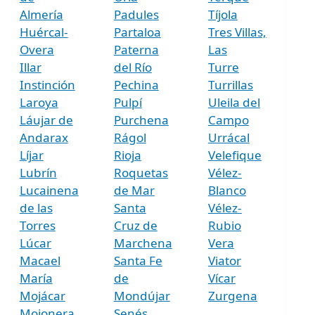
Almería
Padules
Tíjola
Huércal-
Partaloa
Tres Villas,
Overa
Paterna
Las
Illar
del Río
Turre
Instinción
Pechina
Turrillas
Laroya
Pulpí
Uleila del
Láujar de
Purchena
Campo
Andarax
Rágol
Urrácal
Líjar
Rioja
Velefique
Lubrín
Roquetas
Vélez-
Lucainena
de Mar
Blanco
de las
Santa
Vélez-
Torres
Cruz de
Rubio
Lúcar
Marchena
Vera
Macael
Santa Fe
Viator
María
de
Vícar
Mojácar
Mondújar
Zurgena
Mojonera,
Senés