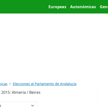
Pasar al contenido principal
Main menu
Europeas
Autonómicas
Gen
micas
Elecciones al Parlamento de Andalucía
2015: Almería / Beires