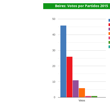
Beires: Votos por Partidos 2015
50
40
30
20
10
0
Votos