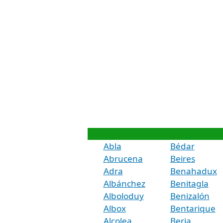
Abla
Bédar
Abrucena
Beires
Adra
Benahadux
Albánchez
Benitagla
Alboloduy
Benizalón
Albox
Bentarique
Alcolea
Berja