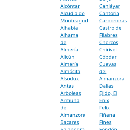
Alcóntar
Canjáyar
Alcudia de
Cantoria
Monteagud
Carboneras
Alhabia
Castro de
Alhama
Filabres
de
Chercos
Almería
Chirivel
Alicún
Cóbdar
Almería
Cuevas
Almócita
del
Alsodux
Almanzora
Antas
Dalías
Arboleas
Ejido, El
Armuña
Enix
de
Felix
Almanzora
Fiñana
Bacares
Fines
Balanegra
Fondón