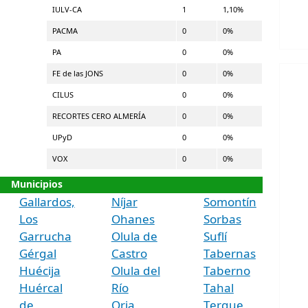
IULV-CA
1
1,10%
PACMA
0
0%
PA
0
0%
FE de las JONS
0
0%
CILUS
0
0%
RECORTES CERO ALMERÍA
0
0%
UPyD
0
0%
VOX
0
0%
Municipios
Gallardos,
Níjar
Somontín
Los
Ohanes
Sorbas
Garrucha
Olula de
Suflí
Gérgal
Castro
Tabernas
Huécija
Olula del
Taberno
Huércal
Río
Tahal
de
Oria
Terque