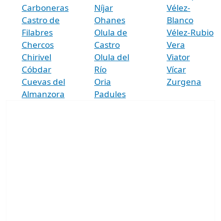
Carboneras
Níjar
Vélez-
Castro de
Ohanes
Blanco
Filabres
Olula de
Vélez-Rubio
Chercos
Castro
Vera
Chirivel
Olula del
Viator
Cóbdar
Río
Vícar
Cuevas del
Oria
Zurgena
Almanzora
Padules