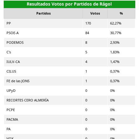
Resultados Votos por Partidos de Rágol
Partidos
Votos
%
PP
170
62,27%
PSOE-A
84
30,77%
PODEMOS
8
2,93%
C's
5
1,83%
IULV-CA
4
1,47%
CILUS
1
0,37%
FE de las JONS
1
0,37%
UPyD
0
0%
RECORTES CERO ALMERÍA
0
0%
PCPE
0
0%
PACMA
0
0%
PA
0
0%
VOX
0
0%