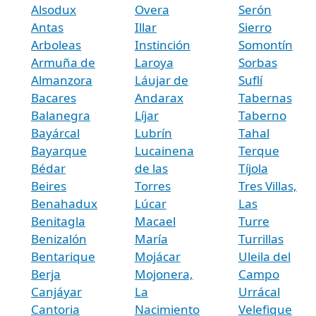
Alsodux
Overa
Serón
Antas
Illar
Sierro
Arboleas
Instinción
Somontín
Armuña de
Laroya
Sorbas
Almanzora
Láujar de
Suflí
Bacares
Andarax
Tabernas
Balanegra
Líjar
Taberno
Bayárcal
Lubrín
Tahal
Bayarque
Lucainena
Terque
Bédar
de las
Tíjola
Beires
Torres
Tres Villas,
Benahadux
Lúcar
Las
Benitagla
Macael
Turre
Benizalón
María
Turrillas
Bentarique
Mojácar
Uleila del
Berja
Mojonera,
Campo
Canjáyar
La
Urrácal
Cantoria
Nacimiento
Velefique