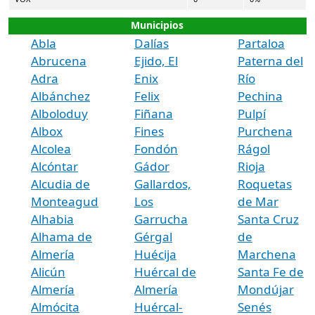
Municipios
Abla
Dalías
Partaloa
Abrucena
Ejido, El
Paterna del
Adra
Enix
Río
Albánchez
Felix
Pechina
Alboloduy
Fiñana
Pulpí
Albox
Fines
Purchena
Alcolea
Fondón
Rágol
Alcóntar
Gádor
Rioja
Alcudia de
Gallardos,
Roquetas
Monteagud
Los
de Mar
Alhabia
Garrucha
Santa Cruz
Alhama de
Gérgal
de
Almería
Huécija
Marchena
Alicún
Huércal de
Santa Fe de
Almería
Almería
Mondújar
Almócita
Huércal-
Senés