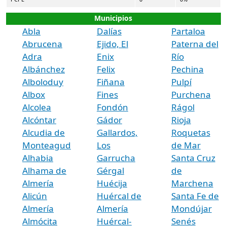
Municipios
Abla
Dalías
Partaloa
Abrucena
Ejido, El
Paterna del
Adra
Enix
Río
Albánchez
Felix
Pechina
Alboloduy
Fiñana
Pulpí
Albox
Fines
Purchena
Alcolea
Fondón
Rágol
Alcóntar
Gádor
Rioja
Alcudia de
Gallardos,
Roquetas
Monteagud
Los
de Mar
Alhabia
Garrucha
Santa Cruz
Alhama de
Gérgal
de
Almería
Huécija
Marchena
Alicún
Huércal de
Santa Fe de
Almería
Almería
Mondújar
Almócita
Huércal-
Senés