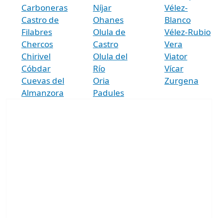
Carboneras
Níjar
Vélez-
Castro de
Ohanes
Blanco
Filabres
Olula de
Vélez-Rubio
Chercos
Castro
Vera
Chirivel
Olula del
Viator
Cóbdar
Río
Vícar
Cuevas del
Oria
Zurgena
Almanzora
Padules