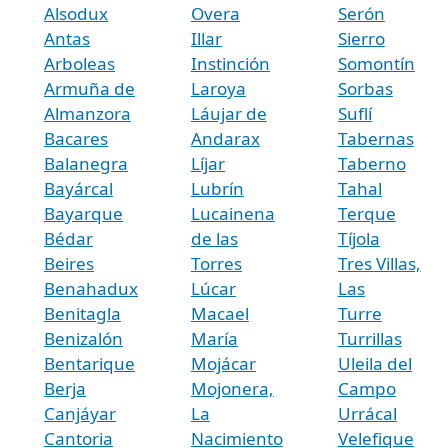
Alsodux
Overa
Serón
Antas
Illar
Sierro
Arboleas
Instinción
Somontín
Armuña de
Laroya
Sorbas
Almanzora
Láujar de
Suflí
Bacares
Andarax
Tabernas
Balanegra
Líjar
Taberno
Bayárcal
Lubrín
Tahal
Bayarque
Lucainena
Terque
Bédar
de las
Tíjola
Beires
Torres
Tres Villas,
Benahadux
Lúcar
Las
Benitagla
Macael
Turre
Benizalón
María
Turrillas
Bentarique
Mojácar
Uleila del
Berja
Mojonera,
Campo
Canjáyar
La
Urrácal
Cantoria
Nacimiento
Velefique