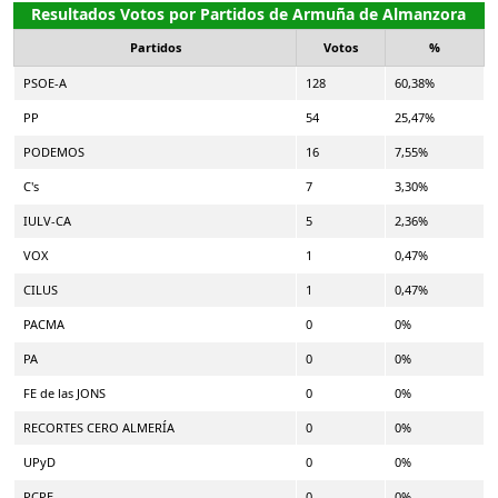
Resultados Votos por Partidos de Armuña de Almanzora
Partidos
Votos
%
PSOE-A
128
60,38%
PP
54
25,47%
PODEMOS
16
7,55%
C's
7
3,30%
IULV-CA
5
2,36%
VOX
1
0,47%
CILUS
1
0,47%
PACMA
0
0%
PA
0
0%
FE de las JONS
0
0%
RECORTES CERO ALMERÍA
0
0%
UPyD
0
0%
PCPE
0
0%