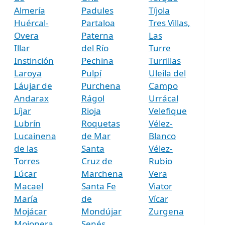
Almería
Padules
Tíjola
Huércal-
Partaloa
Tres Villas,
Overa
Paterna
Las
Illar
del Río
Turre
Instinción
Pechina
Turrillas
Laroya
Pulpí
Uleila del
Láujar de
Purchena
Campo
Andarax
Rágol
Urrácal
Líjar
Rioja
Velefique
Lubrín
Roquetas
Vélez-
Lucainena
de Mar
Blanco
de las
Santa
Vélez-
Torres
Cruz de
Rubio
Lúcar
Marchena
Vera
Macael
Santa Fe
Viator
María
de
Vícar
Mojácar
Mondújar
Zurgena
Mojonera,
Senés