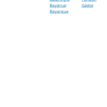
Bayárcal
Gádor
Bayarque