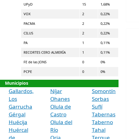
UPyD
15
1,68%
VOX
2
0,22%
PACMA
2
0,22%
CILUS
2
0,22%
PA
1
0,11%
RECORTES CERO ALMERÍA
1
0,11%
FE de las JONS
0
0%
PCPE
0
0%
Municipios
Gallardos,
Níjar
Somontín
Los
Ohanes
Sorbas
Garrucha
Olula de
Suflí
Gérgal
Castro
Tabernas
Huécija
Olula del
Taberno
Huércal
Río
Tahal
de
Oria
Terque