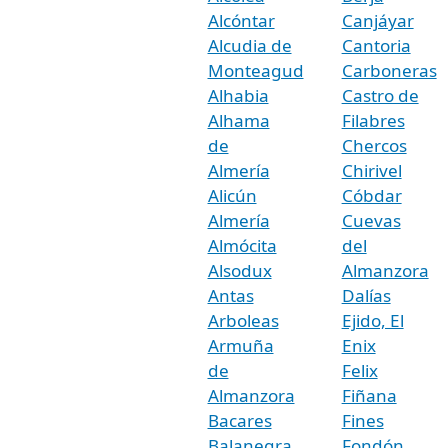
Alcóntar
Canjáyar
Alcudia de
Cantoria
Monteagud
Carboneras
Alhabia
Castro de
Alhama
Filabres
de
Chercos
Almería
Chirivel
Alicún
Cóbdar
Almería
Cuevas
Almócita
del
Alsodux
Almanzora
Antas
Dalías
Arboleas
Ejido, El
Armuña
Enix
de
Felix
Almanzora
Fiñana
Bacares
Fines
Balanegra
Fondón