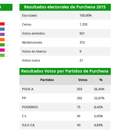
5
Resultados electorales de Purchena 2015
Escrutado
100,00%
Censo
1.293
…
…
Votos emitidos
921
…
…
Abstenciones
372
…
…
Votos en blanco
9
…
Votos nulos
21
Resultados Votos por Partidos de Purchena
Partidos
Votos
%
PSOE-A
503
56,45%
PP
202
22,67%
PODEMOS
75
8,42%
C's
45
5,05%
IULV-CA
43
4,83%