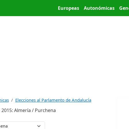
Pasar al contenido principal
Main menu
Europeas
Autonómicas
Gen
micas
Elecciones al Parlamento de Andalucía
 2015: Almería / Purchena