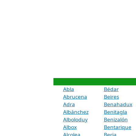
Abla
Bédar
Abrucena
Beires
Adra
Benahadux
Albánchez
Benitagla
Alboloduy
Benizalón
Albox
Bentarique
Alcolea
Berja