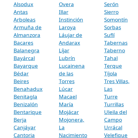
Alsodux
Overa
Serón
Antas
Illar
Sierro
Arboleas
Instinción
Somontín
Armuña de
Laroya
Sorbas
Almanzora
Láujar de
Suflí
Bacares
Andarax
Tabernas
Balanegra
Líjar
Taberno
Bayárcal
Lubrín
Tahal
Bayarque
Lucainena
Terque
Bédar
de las
Tíjola
Beires
Torres
Tres Villas,
Benahadux
Lúcar
Las
Benitagla
Macael
Turre
Benizalón
María
Turrillas
Bentarique
Mojácar
Uleila del
Berja
Mojonera,
Campo
Canjáyar
La
Urrácal
Cantoria
Nacimiento
Velefique