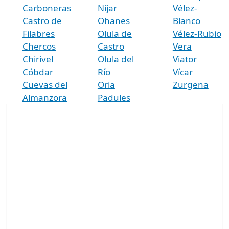
Carboneras
Níjar
Vélez-
Castro de
Ohanes
Blanco
Filabres
Olula de
Vélez-Rubio
Chercos
Castro
Vera
Chirivel
Olula del
Viator
Cóbdar
Río
Vícar
Cuevas del
Oria
Zurgena
Almanzora
Padules