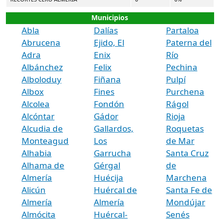
Municipios
Abla
Dalías
Partaloa
Abrucena
Ejido, El
Paterna del
Adra
Enix
Río
Albánchez
Felix
Pechina
Alboloduy
Fiñana
Pulpí
Albox
Fines
Purchena
Alcolea
Fondón
Rágol
Alcóntar
Gádor
Rioja
Alcudia de
Gallardos,
Roquetas
Monteagud
Los
de Mar
Alhabia
Garrucha
Santa Cruz
Alhama de
Gérgal
de
Almería
Huécija
Marchena
Alicún
Huércal de
Santa Fe de
Almería
Almería
Mondújar
Almócita
Huércal-
Senés