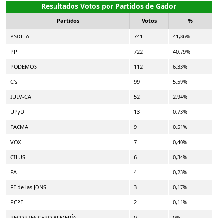
Resultados Votos por Partidos de Gádor
Partidos
Votos
%
PSOE-A
741
41,86%
PP
722
40,79%
PODEMOS
112
6,33%
C's
99
5,59%
IULV-CA
52
2,94%
UPyD
13
0,73%
PACMA
9
0,51%
VOX
7
0,40%
CILUS
6
0,34%
PA
4
0,23%
FE de las JONS
3
0,17%
PCPE
2
0,11%
RECORTES CERO ALMERÍA
0
0%