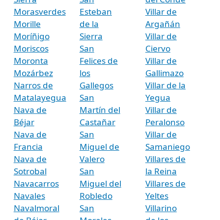
Morasverdes
Esteban
Villar de
Morille
de la
Argañán
Moríñigo
Sierra
Villar de
Moriscos
San
Ciervo
Moronta
Felices de
Villar de
Mozárbez
los
Gallimazo
Narros de
Gallegos
Villar de la
Matalayegua
San
Yegua
Nava de
Martín del
Villar de
Béjar
Castañar
Peralonso
Nava de
San
Villar de
Francia
Miguel de
Samaniego
Nava de
Valero
Villares de
Sotrobal
San
la Reina
Navacarros
Miguel del
Villares de
Navales
Robledo
Yeltes
Navalmoral
San
Villarino