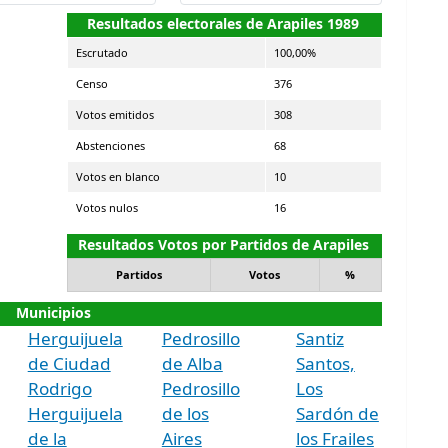
Resultados electorales de Arapiles 1989
Escrutado
100,00%
Censo
376
Votos emitidos
308
Abstenciones
68
Votos en blanco
10
Votos nulos
16
Resultados Votos por Partidos de Arapiles
Partidos
Votos
%
Municipios
Herguijuela
Pedrosillo
Santiz
de Ciudad
de Alba
Santos,
Rodrigo
Pedrosillo
Los
Herguijuela
de los
Sardón de
de la
Aires
los Frailes