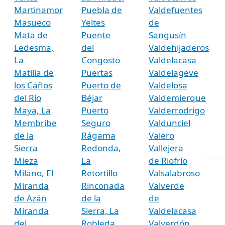
Martinamor
Puebla de
Valdefuentes
Masueco
Yeltes
de
Mata de
Puente
Sangusín
Ledesma,
del
Valdehijaderos
La
Congosto
Valdelacasa
Matilla de
Puertas
Valdelageve
los Caños
Puerto de
Valdelosa
del Río
Béjar
Valdemierque
Maya, La
Puerto
Valderrodrigo
Membribe
Seguro
Valdunciel
de la
Rágama
Valero
Sierra
Redonda,
Vallejera
Mieza
La
de Riofrío
Milano, El
Retortillo
Valsalabroso
Miranda
Rinconada
Valverde
de Azán
de la
de
Miranda
Sierra, La
Valdelacasa
del
Robleda
Valverdón