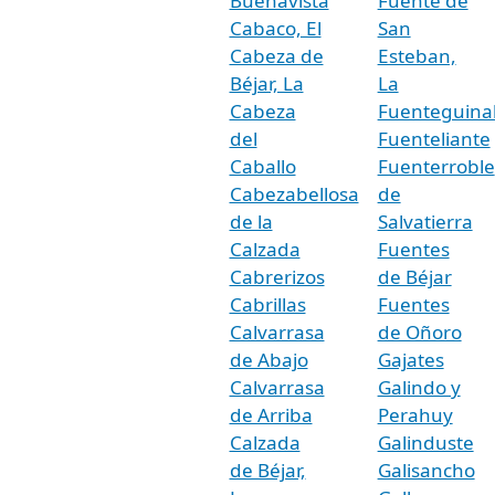
Buenavista
Fuente de
Cabaco, El
San
Cabeza de
Esteban,
Béjar, La
La
Cabeza
Fuenteguina
del
Fuenteliante
Caballo
Fuenterroble
Cabezabellosa
de
de la
Salvatierra
Calzada
Fuentes
Cabrerizos
de Béjar
Cabrillas
Fuentes
Calvarrasa
de Oñoro
de Abajo
Gajates
Calvarrasa
Galindo y
de Arriba
Perahuy
Calzada
Galinduste
de Béjar,
Galisancho