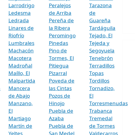
Larrodrigo
Peralejos
Tarazona
Ledesma
de Arriba
de
Ledrada
Pereña de
Guareña
Linares de
la Ribera
Tardáguila
Riofrío
Peromingo
Tejado, El
Lumbrales
Pinedas
Tejeda y
Machacón
Pino de
Segoyuela
Macotera
Tormes, El
Tenebrón
Madroñal
Pitiegua
Terradillos
Maíllo, El
Pizarral
Topas
Malpartida
Poveda de
Tordillos
a
Mancera
las Cintas
Tornadizo,
de Abajo
Pozos de
El
Manzano,
Hinojo
Torresmenudas
El
Puebla de
Trabanca
Martiago
Azaba
Tremedal
Martín de
Puebla de
de Tormes
Yeltes
San Medel
Valdecarros