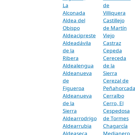
La
de
Alconada
Villiquera
Aldea del
Castillejo
Obispo
de Martín
Aldeacipreste
Viejo
Aldeadávila
Castraz
de la
Cepeda
Ribera
Cereceda
Aldealengua
de la
Aldeanueva
Sierra
de
Cerezal de
Figueroa
Peñahorcad
Aldeanueva
Cerralbo
de la
Cerro, El
Sierra
Cespedosa
Aldearrodrigo
de Tormes
Aldearrubia
Chagarcía
Aldeaseca
Medianero