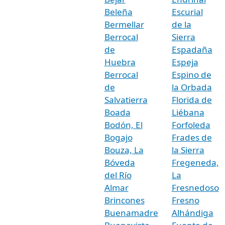
Beleña
Escurial
Bermellar
de la
Berrocal
Sierra
de
Espadaña
Huebra
Espeja
Berrocal
Espino de
de
la Orbada
Salvatierra
Florida de
Boada
Liébana
Bodón, El
Forfoleda
Bogajo
Frades de
Bouza, La
la Sierra
Bóveda
Fregeneda,
del Río
La
Almar
Fresnedoso
Brincones
Fresno
Buenamadre
Alhándiga