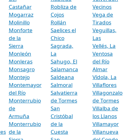
Castañar
Robliza de
Vecinos
Mogarraz
Cojos
Vega de
Molinillo
Rollán
Tirados
Monforte
Saelices el
Veguillas,
de la
Chico
Las
Sierra
Sagrada,
Vellés, La
Monleón
La
Ventosa
Monleras
Sahugo, El
del Río
Monsagro
Salamanca
Almar
Montejo
Saldeana
Vídola, La
Montemayor
Salmoral
Villaflores
del Río
Salvatierra
Villagonzalo
Monterrubio
de Tormes
de Tormes
de
San
Villalba de
Armuña
Cristóbal
los Llanos
Monterrubio
de la
Villamayor
es
de la
Cuesta
Villanueva
Sierra
San
del Conde