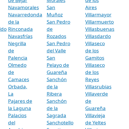
de Béjar
Morales
de los
Navamorales
San
Aires
Navarredonda
Muñoz
Villarmayor
de la
San Pedro
Villarmuerto
ldo
Rinconada
de
Villasbuenas
Navasfrías
Rozados
Villasdardo
Negrilla
San Pedro
Villaseco
de
del Valle
de los
Palencia
San
Gamitos
Olmedo
Pelayo de
Villaseco
de
Guareña
de los
Camaces
Sanchón
Reyes
Orbada,
de la
Villasrubias
La
Ribera
Villaverde
Pajares de
Sanchón
de
la Laguna
de la
Guareña
Palacios
Sagrada
Villavieja
del
Sanchotello
de Yeltes