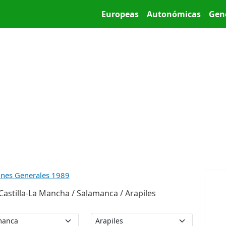
Pasar al contenido principal
Main menu
Europeas
Autonómicas
Gen
ones Generales 1989
astilla-La Mancha / Salamanca / Arapiles