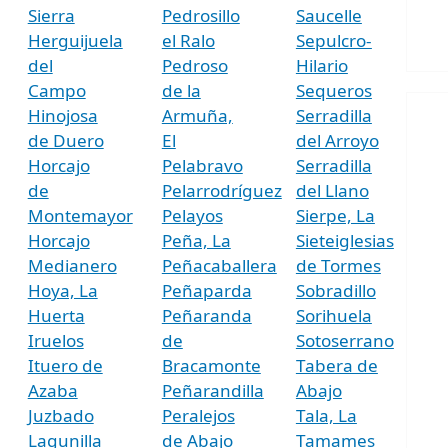
Sierra
Pedrosillo
Saucelle
Herguijuela
el Ralo
Sepulcro-
del
Pedroso
Hilario
Campo
de la
Sequeros
Hinojosa
Armuña,
Serradilla
de Duero
El
del Arroyo
Horcajo
Pelabravo
Serradilla
de
Pelarrodríguez
del Llano
Montemayor
Pelayos
Sierpe, La
Horcajo
Peña, La
Sieteiglesias
Medianero
Peñacaballera
de Tormes
Hoya, La
Peñaparda
Sobradillo
Huerta
Peñaranda
Sorihuela
Iruelos
de
Sotoserrano
Ituero de
Bracamonte
Tabera de
Azaba
Peñarandilla
Abajo
Juzbado
Peralejos
Tala, La
Lagunilla
de Abajo
Tamames