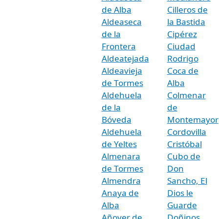
de Alba
Cilleros de
Aldeaseca
la Bastida
de la
Cipérez
Frontera
Ciudad
Aldeatejada
Rodrigo
Aldeavieja
Coca de
de Tormes
Alba
Aldehuela
Colmenar
de la
de
Bóveda
Montemayor
Aldehuela
Cordovilla
de Yeltes
Cristóbal
Almenara
Cubo de
de Tormes
Don
Almendra
Sancho, El
Anaya de
Dios le
Alba
Guarde
Añover de
Doñinos