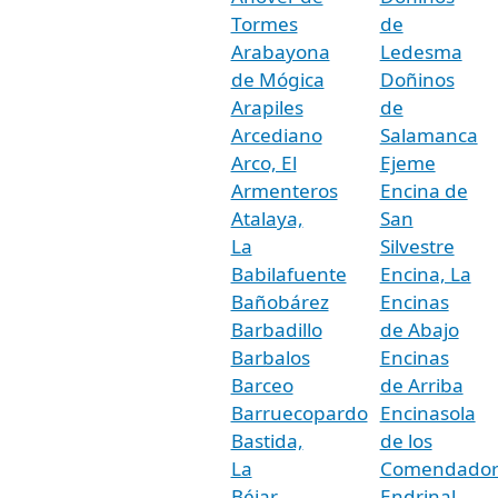
Tormes
de
Arabayona
Ledesma
de Mógica
Doñinos
Arapiles
de
Arcediano
Salamanca
Arco, El
Ejeme
Armenteros
Encina de
Atalaya,
San
La
Silvestre
Babilafuente
Encina, La
Bañobárez
Encinas
Barbadillo
de Abajo
Barbalos
Encinas
Barceo
de Arriba
Barruecopardo
Encinasola
Bastida,
de los
La
Comendador
Béjar
Endrinal