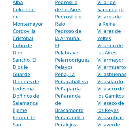
Alba
Pedrosillo
Villar de
Colmenar
de los Aires
Samaniego
de
Pedrosillo el
Villares de
Montemayor
Ralo
la Reina
Cordovilla
Pedroso de
Villares de
Cristóbal
la Armuña,
Yeltes
Cubo de
El
Villarino de
Don
Pelabravo
los Aires
Sancho, El
Pelarrodríguez
Villarmayor
Dios le
Pelayos
Villarmuerto
Guarde
Peña, La
Villasbuenas
Doñinos de
Peñacaballera
Villasdardo
Ledesma
Peñaparda
Villaseco de
Doñinos de
Peñaranda
los Gamitos
Salamanca
de
Villaseco de
Ejeme
Bracamonte
los Reyes
Encina de
Peñarandilla
Villasrubias
San
Peralejos
Villaverde