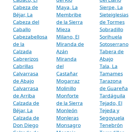
Cabeza de
Maya, La
Sierpe, La
Béjar, La
Membribe
Sieteiglesias
Cabeza del
de la Sierra
de Tormes
Caballo
Mieza
Sobradillo
Cabezabellosa
Milano, El
Sorihuela
de la
Miranda de
Sotoserrano
Calzada
Azán
Tabera de
Cabrerizos
Miranda
Abajo
Cabrillas
del
Tala, La
Calvarrasa
Castañar
Tamames
de Abajo
Mogarraz
Tarazona
Calvarrasa
Molinillo
de Guareña
de Arriba
Monforte
Tardáguila
Calzada de
de la Sierra
Tejado, El
Béjar, La
Monleón
Tejeda y
Calzada de
Monleras
Segoyuela
Don Diego
Monsagro
Tenebrón