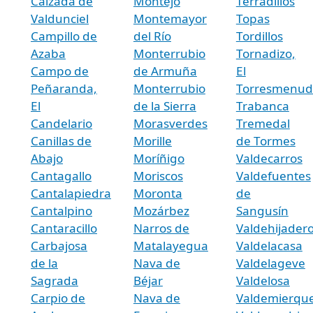
Calzada de
Montejo
Terradillos
Valdunciel
Montemayor
Topas
Campillo de
del Río
Tordillos
Azaba
Monterrubio
Tornadizo,
Campo de
de Armuña
El
Peñaranda,
Monterrubio
Torresmenud
El
de la Sierra
Trabanca
Candelario
Morasverdes
Tremedal
Canillas de
Morille
de Tormes
Abajo
Moríñigo
Valdecarros
Cantagallo
Moriscos
Valdefuentes
Cantalapiedra
Moronta
de
Cantalpino
Mozárbez
Sangusín
Cantaracillo
Narros de
Valdehijader
Carbajosa
Matalayegua
Valdelacasa
de la
Nava de
Valdelageve
Sagrada
Béjar
Valdelosa
Carpio de
Nava de
Valdemierqu