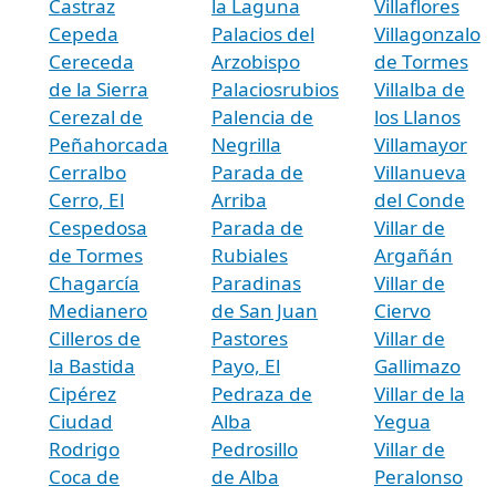
Castraz
la Laguna
Villaflores
Cepeda
Palacios del
Villagonzalo
Cereceda
Arzobispo
de Tormes
de la Sierra
Palaciosrubios
Villalba de
Cerezal de
Palencia de
los Llanos
Peñahorcada
Negrilla
Villamayor
Cerralbo
Parada de
Villanueva
Cerro, El
Arriba
del Conde
Cespedosa
Parada de
Villar de
de Tormes
Rubiales
Argañán
Chagarcía
Paradinas
Villar de
Medianero
de San Juan
Ciervo
Cilleros de
Pastores
Villar de
la Bastida
Payo, El
Gallimazo
Cipérez
Pedraza de
Villar de la
Ciudad
Alba
Yegua
Rodrigo
Pedrosillo
Villar de
Coca de
de Alba
Peralonso