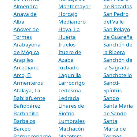
Almendra
Montemayor
de Rozados
Anaya de
Horcajo
San Pedro
Alba
Medianero
del Valle
Añover de
Hoya, La
San Pelayo
Tormes
Huerta
de Guareña
Arabayona
Iruelos
Sanchón de
de Mógica
Ituero de
la Ribera
Arapiles
Azaba
Sanchón de
Arcediano
Juzbado
la Sagrada
Arco, El
Lagunilla
Sanchotello
Armenteros
Larrodrigo
Sancti-
Atalaya, La
Ledesma
Spíritus
Babilafuente
Ledrada
Sando
Bañobárez
Linares de
Santa María
Barbadillo
Riofrío
de Sando
Barbalos
Lumbrales
Santa
Barceo
Machacón
Marta de
Barruecopardo
Macotera
Tormes