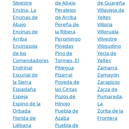
Silvestre
de Abajo
de Guareña
Encina, La
Peralejos
Villavieja de
Encinas de
de Arriba
Yeltes
Abajo
Pereña de
Villoria
Encinas de
la Ribera
Villoruela
Arriba
Peromingo
Vilvestre
Encinasola
Pinedas
Vitigudino
de los
Pino de
Yecla de
Comendadores
Tormes, El
Yeltes
Endrinal
Pitiegua
Zamarra
Escurial de
Pizarral
Zamayón
la Sierra
Poveda de
Zarapicos
Espadaña
las Cintas
Zarza de
Espeja
Pozos de
Pumareda,
Espino de la
Hinojo
La
Orbada
Puebla de
Zorita de la
Florida de
Azaba
Frontera
Liébana
Puebla de