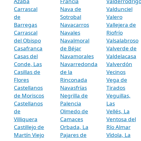
Azaba
Francia
Valderrodrig
Carrascal
Nava de
Valdunciel
de
Sotrobal
Valero
Barregas
Navacarros
Vallejera de
Carrascal
Navales
Riofrío
del Obispo
Navalmoral
Valsalabroso
Casafranca
de Béjar
Valverde de
Casas del
Navamorales
Valdelacasa
Conde, Las
Navarredonda
Valverdón
Casillas de
de la
Vecinos
Flores
Rinconada
Vega de
Castellanos
Navasfrías
Tirados
de Moriscos
Negrilla de
Veguillas,
Castellanos
Palencia
Las
de
Olmedo de
Vellés, La
Villiquera
Camaces
Ventosa del
Castillejo de
Orbada, La
Río Almar
Martín Viejo
Pajares de
Vídola, La