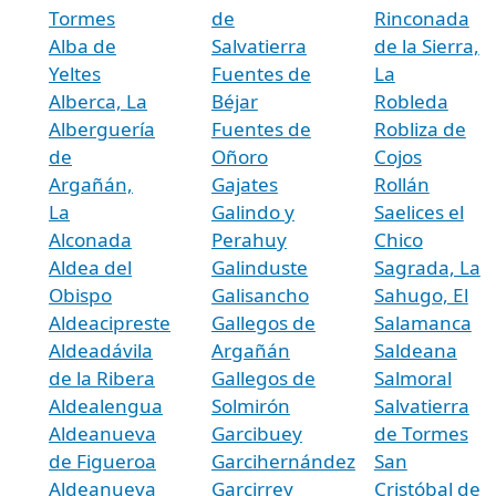
Tormes
de
Rinconada
Alba de
Salvatierra
de la Sierra,
Yeltes
Fuentes de
La
Alberca, La
Béjar
Robleda
Alberguería
Fuentes de
Robliza de
de
Oñoro
Cojos
Argañán,
Gajates
Rollán
La
Galindo y
Saelices el
Alconada
Perahuy
Chico
Aldea del
Galinduste
Sagrada, La
Obispo
Galisancho
Sahugo, El
Aldeacipreste
Gallegos de
Salamanca
Aldeadávila
Argañán
Saldeana
de la Ribera
Gallegos de
Salmoral
Aldealengua
Solmirón
Salvatierra
Aldeanueva
Garcibuey
de Tormes
de Figueroa
Garcihernández
San
Aldeanueva
Garcirrey
Cristóbal de