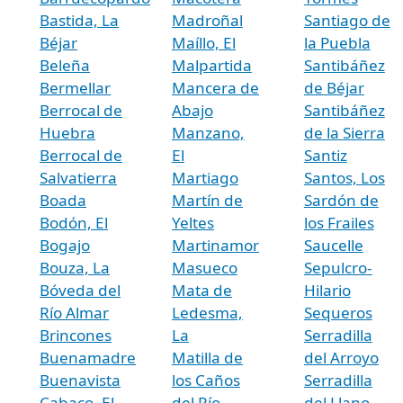
Bastida, La
Madroñal
Santiago de
Béjar
Maíllo, El
la Puebla
Beleña
Malpartida
Santibáñez
Bermellar
Mancera de
de Béjar
Berrocal de
Abajo
Santibáñez
Huebra
Manzano,
de la Sierra
Berrocal de
El
Santiz
Salvatierra
Martiago
Santos, Los
Boada
Martín de
Sardón de
Bodón, El
Yeltes
los Frailes
Bogajo
Martinamor
Saucelle
Bouza, La
Masueco
Sepulcro-
Bóveda del
Mata de
Hilario
Río Almar
Ledesma,
Sequeros
Brincones
La
Serradilla
Buenamadre
Matilla de
del Arroyo
Buenavista
los Caños
Serradilla
Cabaco, El
del Río
del Llano