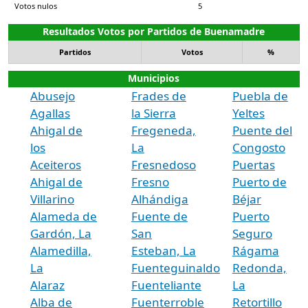
Votos nulos
5
Resultados Votos por Partidos de Buenamadre
Partidos
Votos
%
Municipios
Abusejo
Frades de
Puebla de
Agallas
la Sierra
Yeltes
Ahigal de
Fregeneda,
Puente del
los
La
Congosto
Aceiteros
Fresnedoso
Puertas
Ahigal de
Fresno
Puerto de
Villarino
Alhándiga
Béjar
Alameda de
Fuente de
Puerto
Gardón, La
San
Seguro
Alamedilla,
Esteban, La
Rágama
La
Fuenteguinaldo
Redonda,
Alaraz
Fuenteliante
La
Alba de
Fuenterroble
Retortillo