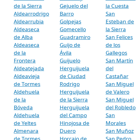
de la Sierra
Gejuelo del
la Cuesta
Aldearrodrigo
Barro
San
Aldearrubia
Golpejas
Esteban de
Aldeaseca
Gomecello
la Sierra
de Alba
Guadramiro
San Felices
Aldeaseca
Guijo de
de los
de la
Ávila
Gallegos
Frontera
Guijuelo
San Martín
Aldeatejada
Herguijuela
del
Aldeavieja
de Ciudad
Castañar
de Tormes
Rodrigo
San Miguel
Aldehuela
Herguijuela
de Valero
de la
de la Sierra
San Miguel
Bóveda
Herguijuela
del Robledo
Aldehuela
del Campo
San
de Yeltes
Hinojosa de
Morales
Almenara
Duero
San Muñoz
de Tormes
Horcajo de
San Pedro