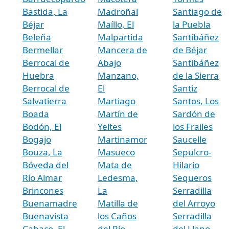
Bastida, La
Madroñal
Santiago de
Béjar
Maíllo, El
la Puebla
Beleña
Malpartida
Santibáñez
Bermellar
Mancera de
de Béjar
Berrocal de
Abajo
Santibáñez
Huebra
Manzano,
de la Sierra
Berrocal de
El
Santiz
Salvatierra
Martiago
Santos, Los
Boada
Martín de
Sardón de
Bodón, El
Yeltes
los Frailes
Bogajo
Martinamor
Saucelle
Bouza, La
Masueco
Sepulcro-
Bóveda del
Mata de
Hilario
Río Almar
Ledesma,
Sequeros
Brincones
La
Serradilla
Buenamadre
Matilla de
del Arroyo
Buenavista
los Caños
Serradilla
Cabaco, El
del Río
del Llano