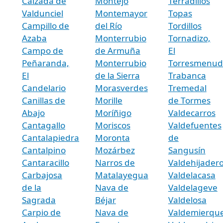
Calzada de
Montejo
Terradillos
Valdunciel
Montemayor
Topas
Campillo de
del Río
Tordillos
Azaba
Monterrubio
Tornadizo,
Campo de
de Armuña
El
Peñaranda,
Monterrubio
Torresmenud
El
de la Sierra
Trabanca
Candelario
Morasverdes
Tremedal
Canillas de
Morille
de Tormes
Abajo
Moríñigo
Valdecarros
Cantagallo
Moriscos
Valdefuentes
Cantalapiedra
Moronta
de
Cantalpino
Mozárbez
Sangusín
Cantaracillo
Narros de
Valdehijader
Carbajosa
Matalayegua
Valdelacasa
de la
Nava de
Valdelageve
Sagrada
Béjar
Valdelosa
Carpio de
Nava de
Valdemierqu