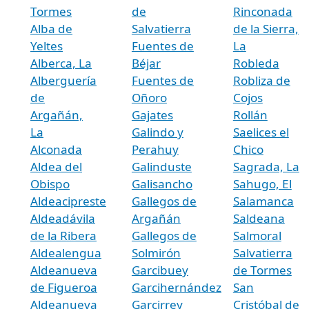
Tormes
de
Rinconada
Alba de
Salvatierra
de la Sierra,
Yeltes
Fuentes de
La
Alberca, La
Béjar
Robleda
Alberguería
Fuentes de
Robliza de
de
Oñoro
Cojos
Argañán,
Gajates
Rollán
La
Galindo y
Saelices el
Alconada
Perahuy
Chico
Aldea del
Galinduste
Sagrada, La
Obispo
Galisancho
Sahugo, El
Aldeacipreste
Gallegos de
Salamanca
Aldeadávila
Argañán
Saldeana
de la Ribera
Gallegos de
Salmoral
Aldealengua
Solmirón
Salvatierra
Aldeanueva
Garcibuey
de Tormes
de Figueroa
Garcihernández
San
Aldeanueva
Garcirrey
Cristóbal de