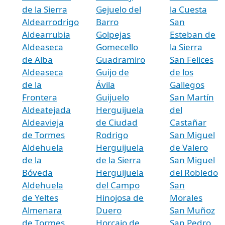
de la Sierra
Gejuelo del
la Cuesta
Aldearrodrigo
Barro
San
Aldearrubia
Golpejas
Esteban de
Aldeaseca
Gomecello
la Sierra
de Alba
Guadramiro
San Felices
Aldeaseca
Guijo de
de los
de la
Ávila
Gallegos
Frontera
Guijuelo
San Martín
Aldeatejada
Herguijuela
del
Aldeavieja
de Ciudad
Castañar
de Tormes
Rodrigo
San Miguel
Aldehuela
Herguijuela
de Valero
de la
de la Sierra
San Miguel
Bóveda
Herguijuela
del Robledo
Aldehuela
del Campo
San
de Yeltes
Hinojosa de
Morales
Almenara
Duero
San Muñoz
de Tormes
Horcajo de
San Pedro