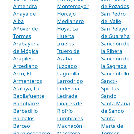
Almendra
Montemayor
de Rozados
Anaya de
Horcajo
San Pedro
Alba
Medianero
del Valle
Añover de
Hoya, La
San Pelayo
Tormes
Huerta
de Guareña
Arabayona
Iruelos
Sanchón de
de Mógica
Ituero de
la Ribera
Arapiles
Azaba
Sanchón de
Arcediano
Juzbado
la Sagrada
Arco, El
Lagunilla
Sanchotello
Armenteros
Larrodrigo
Sancti-
Atalaya, La
Ledesma
Spíritus
Babilafuente
Ledrada
Sando
Bañobárez
Linares de
Santa María
Barbadillo
Riofrío
de Sando
Barbalos
Lumbrales
Santa
Barceo
Machacón
Marta de
Barruecopardo
Macotera
Tormes