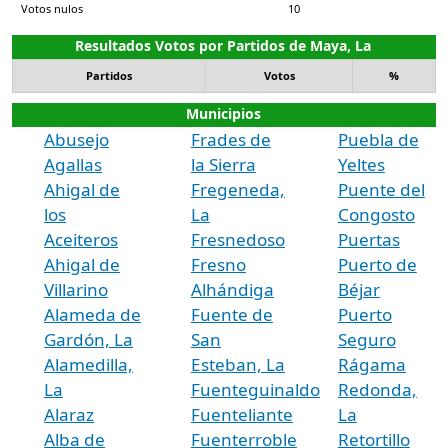
Votos nulos
10
Resultados Votos por Partidos de Maya, La
Partidos
Votos
%
Municipios
Abusejo
Frades de
Puebla de
Agallas
la Sierra
Yeltes
Ahigal de
Fregeneda,
Puente del
los
La
Congosto
Aceiteros
Fresnedoso
Puertas
Ahigal de
Fresno
Puerto de
Villarino
Alhándiga
Béjar
Alameda de
Fuente de
Puerto
Gardón, La
San
Seguro
Alamedilla,
Esteban, La
Rágama
La
Fuenteguinaldo
Redonda,
Alaraz
Fuenteliante
La
Alba de
Fuenterroble
Retortillo