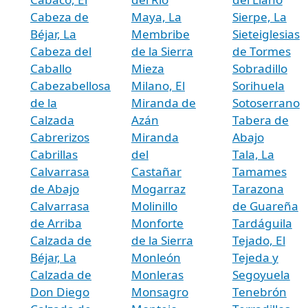
Cabeza de
Maya, La
Sierpe, La
Béjar, La
Membribe
Sieteiglesias
Cabeza del
de la Sierra
de Tormes
Caballo
Mieza
Sobradillo
Cabezabellosa
Milano, El
Sorihuela
de la
Miranda de
Sotoserrano
Calzada
Azán
Tabera de
Cabrerizos
Miranda
Abajo
Cabrillas
del
Tala, La
Calvarrasa
Castañar
Tamames
de Abajo
Mogarraz
Tarazona
Calvarrasa
Molinillo
de Guareña
de Arriba
Monforte
Tardáguila
Calzada de
de la Sierra
Tejado, El
Béjar, La
Monleón
Tejeda y
Calzada de
Monleras
Segoyuela
Don Diego
Monsagro
Tenebrón