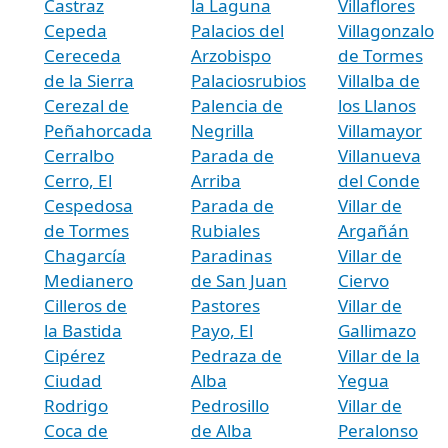
Castraz
la Laguna
Villaflores
Cepeda
Palacios del
Villagonzalo
Cereceda
Arzobispo
de Tormes
de la Sierra
Palaciosrubios
Villalba de
Cerezal de
Palencia de
los Llanos
Peñahorcada
Negrilla
Villamayor
Cerralbo
Parada de
Villanueva
Cerro, El
Arriba
del Conde
Cespedosa
Parada de
Villar de
de Tormes
Rubiales
Argañán
Chagarcía
Paradinas
Villar de
Medianero
de San Juan
Ciervo
Cilleros de
Pastores
Villar de
la Bastida
Payo, El
Gallimazo
Cipérez
Pedraza de
Villar de la
Ciudad
Alba
Yegua
Rodrigo
Pedrosillo
Villar de
Coca de
de Alba
Peralonso