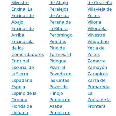
Silvestre
de Abajo
de Guareña
Encina, La
Peralejos
Villavieja de
Encinas de
de Arriba
Yeltes
Abajo
Pereña de
Villoria
Encinas de
la Ribera
Villoruela
Arriba
Peromingo
Vilvestre
Encinasola
Pinedas
Vitigudino
de los
Pino de
Yecla de
Comendadores
Tormes, El
Yeltes
Endrinal
Pitiegua
Zamarra
Escurial de
Pizarral
Zamayón
la Sierra
Poveda de
Zarapicos
Espadaña
las Cintas
Zarza de
Espeja
Pozos de
Pumareda,
Espino de la
Hinojo
La
Orbada
Puebla de
Zorita de la
Florida de
Azaba
Frontera
Liébana
Puebla de