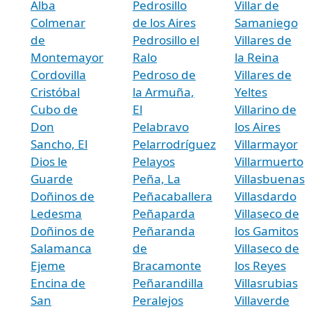
Alba
Pedrosillo
Villar de
Colmenar
de los Aires
Samaniego
de
Pedrosillo el
Villares de
Montemayor
Ralo
la Reina
Cordovilla
Pedroso de
Villares de
Cristóbal
la Armuña,
Yeltes
Cubo de
El
Villarino de
Don
Pelabravo
los Aires
Sancho, El
Pelarrodríguez
Villarmayor
Dios le
Pelayos
Villarmuerto
Guarde
Peña, La
Villasbuenas
Doñinos de
Peñacaballera
Villasdardo
Ledesma
Peñaparda
Villaseco de
Doñinos de
Peñaranda
los Gamitos
Salamanca
de
Villaseco de
Ejeme
Bracamonte
los Reyes
Encina de
Peñarandilla
Villasrubias
San
Peralejos
Villaverde