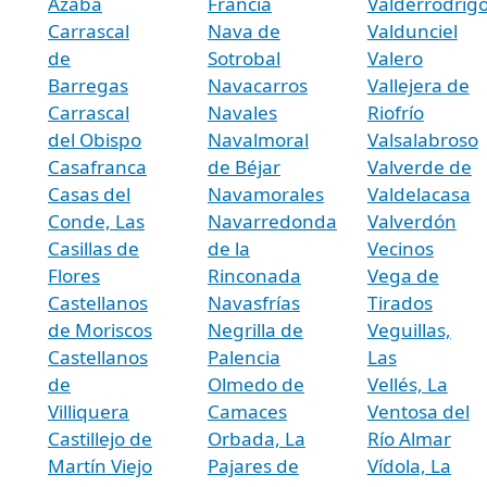
Azaba
Francia
Valderrodrig
Carrascal
Nava de
Valdunciel
de
Sotrobal
Valero
Barregas
Navacarros
Vallejera de
Carrascal
Navales
Riofrío
del Obispo
Navalmoral
Valsalabroso
Casafranca
de Béjar
Valverde de
Casas del
Navamorales
Valdelacasa
Conde, Las
Navarredonda
Valverdón
Casillas de
de la
Vecinos
Flores
Rinconada
Vega de
Castellanos
Navasfrías
Tirados
de Moriscos
Negrilla de
Veguillas,
Castellanos
Palencia
Las
de
Olmedo de
Vellés, La
Villiquera
Camaces
Ventosa del
Castillejo de
Orbada, La
Río Almar
Martín Viejo
Pajares de
Vídola, La