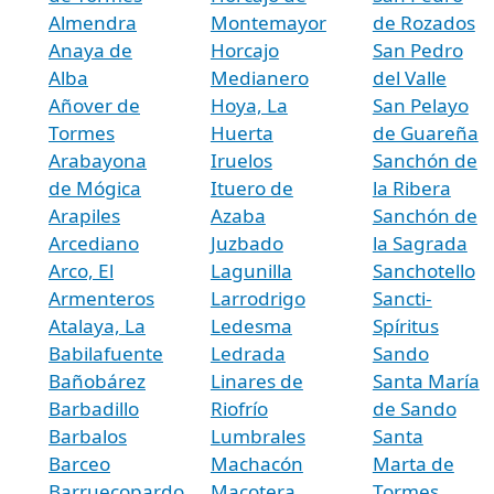
Almendra
Montemayor
de Rozados
Anaya de
Horcajo
San Pedro
Alba
Medianero
del Valle
Añover de
Hoya, La
San Pelayo
Tormes
Huerta
de Guareña
Arabayona
Iruelos
Sanchón de
de Mógica
Ituero de
la Ribera
Arapiles
Azaba
Sanchón de
Arcediano
Juzbado
la Sagrada
Arco, El
Lagunilla
Sanchotello
Armenteros
Larrodrigo
Sancti-
Atalaya, La
Ledesma
Spíritus
Babilafuente
Ledrada
Sando
Bañobárez
Linares de
Santa María
Barbadillo
Riofrío
de Sando
Barbalos
Lumbrales
Santa
Barceo
Machacón
Marta de
Barruecopardo
Macotera
Tormes