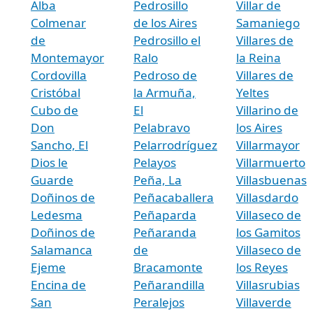
Alba
Pedrosillo
Villar de
Colmenar
de los Aires
Samaniego
de
Pedrosillo el
Villares de
Montemayor
Ralo
la Reina
Cordovilla
Pedroso de
Villares de
Cristóbal
la Armuña,
Yeltes
Cubo de
El
Villarino de
Don
Pelabravo
los Aires
Sancho, El
Pelarrodríguez
Villarmayor
Dios le
Pelayos
Villarmuerto
Guarde
Peña, La
Villasbuenas
Doñinos de
Peñacaballera
Villasdardo
Ledesma
Peñaparda
Villaseco de
Doñinos de
Peñaranda
los Gamitos
Salamanca
de
Villaseco de
Ejeme
Bracamonte
los Reyes
Encina de
Peñarandilla
Villasrubias
San
Peralejos
Villaverde