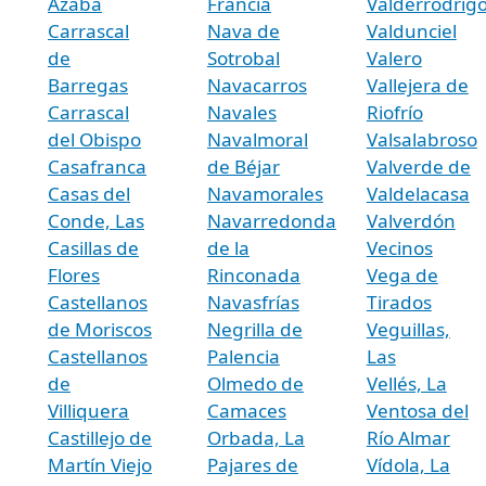
Azaba
Francia
Valderrodrig
Carrascal
Nava de
Valdunciel
de
Sotrobal
Valero
Barregas
Navacarros
Vallejera de
Carrascal
Navales
Riofrío
del Obispo
Navalmoral
Valsalabroso
Casafranca
de Béjar
Valverde de
Casas del
Navamorales
Valdelacasa
Conde, Las
Navarredonda
Valverdón
Casillas de
de la
Vecinos
Flores
Rinconada
Vega de
Castellanos
Navasfrías
Tirados
de Moriscos
Negrilla de
Veguillas,
Castellanos
Palencia
Las
de
Olmedo de
Vellés, La
Villiquera
Camaces
Ventosa del
Castillejo de
Orbada, La
Río Almar
Martín Viejo
Pajares de
Vídola, La