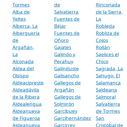
Tormes
de
Rinconada
Alba de
Salvatierra
de la Sierra,
Yeltes
Fuentes de
La
Alberca, La
Béjar
Robleda
Alberguería
Fuentes de
Robliza de
de
Oñoro
Cojos
Argañán,
Gajates
Rollán
La
Galindo y
Saelices el
Alconada
Perahuy
Chico
Aldea del
Galinduste
Sagrada, La
Obispo
Galisancho
Sahugo, El
Aldeacipreste
Gallegos de
Salamanca
Aldeadávila
Argañán
Saldeana
de la Ribera
Gallegos de
Salmoral
Aldealengua
Solmirón
Salvatierra
Aldeanueva
Garcibuey
de Tormes
de Figueroa
Garcihernández
San
Aldeanueva
Garcirrey
Cristóbal de