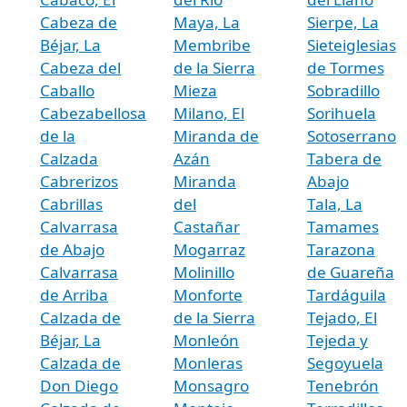
Cabeza de
Maya, La
Sierpe, La
Béjar, La
Membribe
Sieteiglesias
Cabeza del
de la Sierra
de Tormes
Caballo
Mieza
Sobradillo
Cabezabellosa
Milano, El
Sorihuela
de la
Miranda de
Sotoserrano
Calzada
Azán
Tabera de
Cabrerizos
Miranda
Abajo
Cabrillas
del
Tala, La
Calvarrasa
Castañar
Tamames
de Abajo
Mogarraz
Tarazona
Calvarrasa
Molinillo
de Guareña
de Arriba
Monforte
Tardáguila
Calzada de
de la Sierra
Tejado, El
Béjar, La
Monleón
Tejeda y
Calzada de
Monleras
Segoyuela
Don Diego
Monsagro
Tenebrón