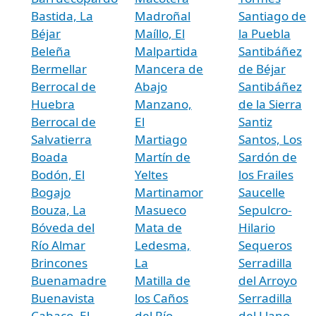
Bastida, La
Madroñal
Santiago de
Béjar
Maíllo, El
la Puebla
Beleña
Malpartida
Santibáñez
Bermellar
Mancera de
de Béjar
Berrocal de
Abajo
Santibáñez
Huebra
Manzano,
de la Sierra
Berrocal de
El
Santiz
Salvatierra
Martiago
Santos, Los
Boada
Martín de
Sardón de
Bodón, El
Yeltes
los Frailes
Bogajo
Martinamor
Saucelle
Bouza, La
Masueco
Sepulcro-
Bóveda del
Mata de
Hilario
Río Almar
Ledesma,
Sequeros
Brincones
La
Serradilla
Buenamadre
Matilla de
del Arroyo
Buenavista
los Caños
Serradilla
Cabaco, El
del Río
del Llano