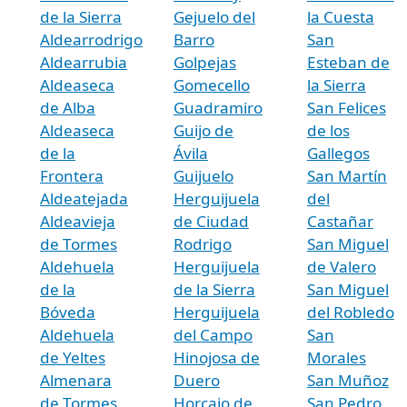
de la Sierra
Gejuelo del
la Cuesta
Aldearrodrigo
Barro
San
Aldearrubia
Golpejas
Esteban de
Aldeaseca
Gomecello
la Sierra
de Alba
Guadramiro
San Felices
Aldeaseca
Guijo de
de los
de la
Ávila
Gallegos
Frontera
Guijuelo
San Martín
Aldeatejada
Herguijuela
del
Aldeavieja
de Ciudad
Castañar
de Tormes
Rodrigo
San Miguel
Aldehuela
Herguijuela
de Valero
de la
de la Sierra
San Miguel
Bóveda
Herguijuela
del Robledo
Aldehuela
del Campo
San
de Yeltes
Hinojosa de
Morales
Almenara
Duero
San Muñoz
de Tormes
Horcajo de
San Pedro