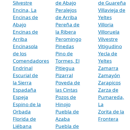
Silvestre
de Abajo
de Guareña
Encina, La
Peralejos
Villavieja de
Encinas de
de Arriba
Yeltes
Abajo
Pereña de
Villoria
Encinas de
la Ribera
Villoruela
Arriba
Peromingo
Vilvestre
Encinasola
Pinedas
Vitigudino
de los
Pino de
Yecla de
Comendadores
Tormes, El
Yeltes
Endrinal
Pitiegua
Zamarra
Escurial de
Pizarral
Zamayón
la Sierra
Poveda de
Zarapicos
Espadaña
las Cintas
Zarza de
Espeja
Pozos de
Pumareda,
Espino de la
Hinojo
La
Orbada
Puebla de
Zorita de la
Florida de
Azaba
Frontera
Liébana
Puebla de