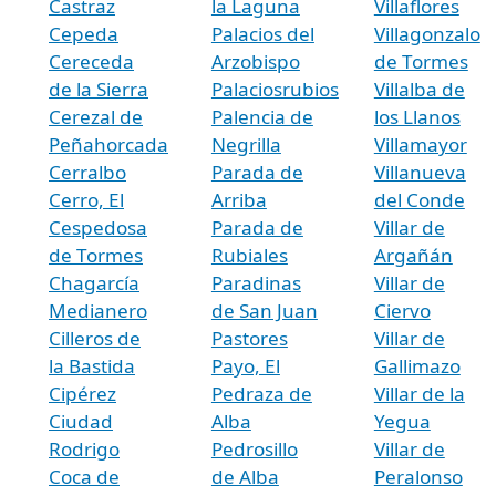
Castraz
la Laguna
Villaflores
Cepeda
Palacios del
Villagonzalo
Cereceda
Arzobispo
de Tormes
de la Sierra
Palaciosrubios
Villalba de
Cerezal de
Palencia de
los Llanos
Peñahorcada
Negrilla
Villamayor
Cerralbo
Parada de
Villanueva
Cerro, El
Arriba
del Conde
Cespedosa
Parada de
Villar de
de Tormes
Rubiales
Argañán
Chagarcía
Paradinas
Villar de
Medianero
de San Juan
Ciervo
Cilleros de
Pastores
Villar de
la Bastida
Payo, El
Gallimazo
Cipérez
Pedraza de
Villar de la
Ciudad
Alba
Yegua
Rodrigo
Pedrosillo
Villar de
Coca de
de Alba
Peralonso