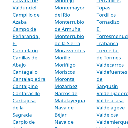
Calzada de
Montejo
Terradillos
Valdunciel
Montemayor
Topas
Campillo de
del Río
Tordillos
Azaba
Monterrubio
Tornadizo,
Campo de
de Armuña
El
Peñaranda,
Monterrubio
Torresmenud
El
de la Sierra
Trabanca
Candelario
Morasverdes
Tremedal
Canillas de
Morille
de Tormes
Abajo
Moríñigo
Valdecarros
Cantagallo
Moriscos
Valdefuentes
Cantalapiedra
Moronta
de
Cantalpino
Mozárbez
Sangusín
Cantaracillo
Narros de
Valdehijader
Carbajosa
Matalayegua
Valdelacasa
de la
Nava de
Valdelageve
Sagrada
Béjar
Valdelosa
Carpio de
Nava de
Valdemierqu