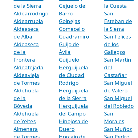
de la Sierra
Gejuelo del
la Cuesta
Aldearrodrigo
Barro
San
Aldearrubia
Golpejas
Esteban de
Aldeaseca
Gomecello
la Sierra
de Alba
Guadramiro
San Felices
Aldeaseca
Guijo de
de los
de la
Ávila
Gallegos
Frontera
Guijuelo
San Martín
Aldeatejada
Herguijuela
del
Aldeavieja
de Ciudad
Castañar
de Tormes
Rodrigo
San Miguel
Aldehuela
Herguijuela
de Valero
de la
de la Sierra
San Miguel
Bóveda
Herguijuela
del Robledo
Aldehuela
del Campo
San
de Yeltes
Hinojosa de
Morales
Almenara
Duero
San Muñoz
de Tormes
Horcajo de
San Pedro