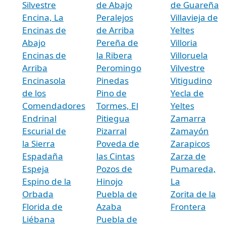
Silvestre
de Abajo
de Guareña
Encina, La
Peralejos
Villavieja de
Encinas de
de Arriba
Yeltes
Abajo
Pereña de
Villoria
Encinas de
la Ribera
Villoruela
Arriba
Peromingo
Vilvestre
Encinasola
Pinedas
Vitigudino
de los
Pino de
Yecla de
Comendadores
Tormes, El
Yeltes
Endrinal
Pitiegua
Zamarra
Escurial de
Pizarral
Zamayón
la Sierra
Poveda de
Zarapicos
Espadaña
las Cintas
Zarza de
Espeja
Pozos de
Pumareda,
Espino de la
Hinojo
La
Orbada
Puebla de
Zorita de la
Florida de
Azaba
Frontera
Liébana
Puebla de