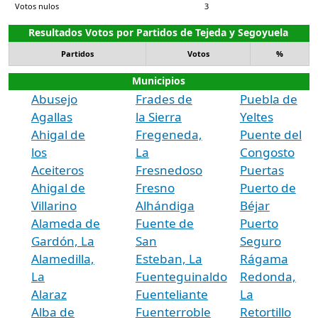
Votos nulos
3
Resultados Votos por Partidos de Tejeda y Segoyuela
Partidos
Votos
%
Municipios
Abusejo
Frades de
Puebla de
Agallas
la Sierra
Yeltes
Ahigal de
Fregeneda,
Puente del
los
La
Congosto
Aceiteros
Fresnedoso
Puertas
Ahigal de
Fresno
Puerto de
Villarino
Alhándiga
Béjar
Alameda de
Fuente de
Puerto
Gardón, La
San
Seguro
Alamedilla,
Esteban, La
Rágama
La
Fuenteguinaldo
Redonda,
Alaraz
Fuenteliante
La
Alba de
Fuenterroble
Retortillo