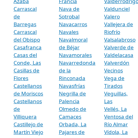
Azaba
Francia
Valderrodrig
Carrascal
Nava de
Valdunciel
de
Sotrobal
Valero
Barregas
Navacarros
Vallejera de
Carrascal
Navales
Riofrío
del Obispo
Navalmoral
Valsalabroso
Casafranca
de Béjar
Valverde de
Casas del
Navamorales
Valdelacasa
Conde, Las
Navarredonda
Valverdón
Casillas de
de la
Vecinos
Flores
Rinconada
Vega de
Castellanos
Navasfrías
Tirados
de Moriscos
Negrilla de
Veguillas,
Castellanos
Palencia
Las
de
Olmedo de
Vellés, La
Villiquera
Camaces
Ventosa del
Castillejo de
Orbada, La
Río Almar
Martín Viejo
Pajares de
Vídola, La