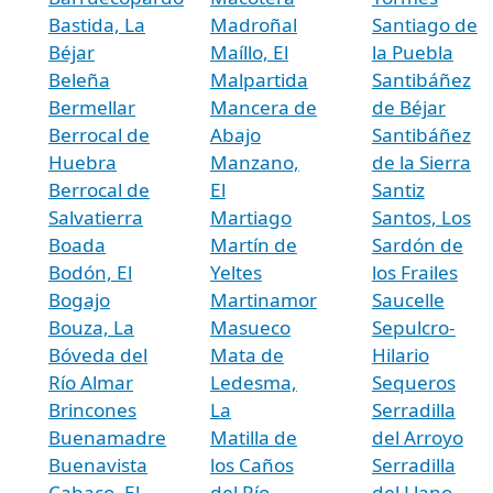
Bastida, La
Madroñal
Santiago de
Béjar
Maíllo, El
la Puebla
Beleña
Malpartida
Santibáñez
Bermellar
Mancera de
de Béjar
Berrocal de
Abajo
Santibáñez
Huebra
Manzano,
de la Sierra
Berrocal de
El
Santiz
Salvatierra
Martiago
Santos, Los
Boada
Martín de
Sardón de
Bodón, El
Yeltes
los Frailes
Bogajo
Martinamor
Saucelle
Bouza, La
Masueco
Sepulcro-
Bóveda del
Mata de
Hilario
Río Almar
Ledesma,
Sequeros
Brincones
La
Serradilla
Buenamadre
Matilla de
del Arroyo
Buenavista
los Caños
Serradilla
Cabaco, El
del Río
del Llano