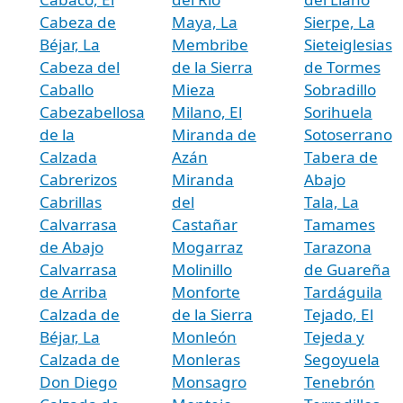
Cabeza de
Maya, La
Sierpe, La
Béjar, La
Membribe
Sieteiglesias
Cabeza del
de la Sierra
de Tormes
Caballo
Mieza
Sobradillo
Cabezabellosa
Milano, El
Sorihuela
de la
Miranda de
Sotoserrano
Calzada
Azán
Tabera de
Cabrerizos
Miranda
Abajo
Cabrillas
del
Tala, La
Calvarrasa
Castañar
Tamames
de Abajo
Mogarraz
Tarazona
Calvarrasa
Molinillo
de Guareña
de Arriba
Monforte
Tardáguila
Calzada de
de la Sierra
Tejado, El
Béjar, La
Monleón
Tejeda y
Calzada de
Monleras
Segoyuela
Don Diego
Monsagro
Tenebrón