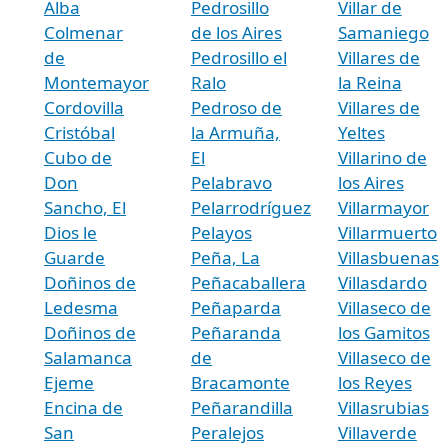
Alba
Pedrosillo
Villar de
Colmenar
de los Aires
Samaniego
de
Pedrosillo el
Villares de
Montemayor
Ralo
la Reina
Cordovilla
Pedroso de
Villares de
Cristóbal
la Armuña,
Yeltes
Cubo de
El
Villarino de
Don
Pelabravo
los Aires
Sancho, El
Pelarrodríguez
Villarmayor
Dios le
Pelayos
Villarmuerto
Guarde
Peña, La
Villasbuenas
Doñinos de
Peñacaballera
Villasdardo
Ledesma
Peñaparda
Villaseco de
Doñinos de
Peñaranda
los Gamitos
Salamanca
de
Villaseco de
Ejeme
Bracamonte
los Reyes
Encina de
Peñarandilla
Villasrubias
San
Peralejos
Villaverde