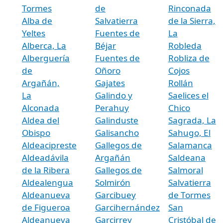
Tormes
de
Rinconada
Alba de
Salvatierra
de la Sierra,
Yeltes
Fuentes de
La
Alberca, La
Béjar
Robleda
Alberguería
Fuentes de
Robliza de
de
Oñoro
Cojos
Argañán,
Gajates
Rollán
La
Galindo y
Saelices el
Alconada
Perahuy
Chico
Aldea del
Galinduste
Sagrada, La
Obispo
Galisancho
Sahugo, El
Aldeacipreste
Gallegos de
Salamanca
Aldeadávila
Argañán
Saldeana
de la Ribera
Gallegos de
Salmoral
Aldealengua
Solmirón
Salvatierra
Aldeanueva
Garcibuey
de Tormes
de Figueroa
Garcihernández
San
Aldeanueva
Garcirrey
Cristóbal de