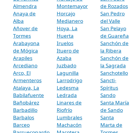
Almendra
Montemayor
de Rozados
Anaya de
Horcajo
San Pedro
Alba
Medianero
del Valle
Añover de
Hoya, La
San Pelayo
Tormes
Huerta
de Guareña
Arabayona
Iruelos
Sanchón de
de Mógica
Ituero de
la Ribera
Arapiles
Azaba
Sanchón de
Arcediano
Juzbado
la Sagrada
Arco, El
Lagunilla
Sanchotello
Armenteros
Larrodrigo
Sancti-
Atalaya, La
Ledesma
Spíritus
Babilafuente
Ledrada
Sando
Bañobárez
Linares de
Santa María
Barbadillo
Riofrío
de Sando
Barbalos
Lumbrales
Santa
Barceo
Machacón
Marta de
Barruecopardo
Macotera
Tormes