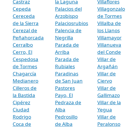
Castraz
la Laguna
Villaflores
Cepeda
Palacios del
Villagonzalo
Cereceda
Arzobispo
de Tormes
de la Sierra
Palaciosrubios
Villalba de
Cerezal de
Palencia de
los Llanos
Peñahorcada
Negrilla
Villamayor
Cerralbo
Parada de
Villanueva
Cerro, El
Arriba
del Conde
Cespedosa
Parada de
Villar de
de Tormes
Rubiales
Argañán
Chagarcía
Paradinas
Villar de
Medianero
de San Juan
Ciervo
Cilleros de
Pastores
Villar de
la Bastida
Payo, El
Gallimazo
Cipérez
Pedraza de
Villar de la
Ciudad
Alba
Yegua
Rodrigo
Pedrosillo
Villar de
Coca de
de Alba
Peralonso