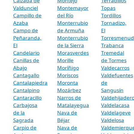
Calzada de
Montejo
Terradillos
Valdunciel
Montemayor
Topas
Campillo de
del Río
Tordillos
Azaba
Monterrubio
Tornadizo,
Campo de
de Armuña
El
Peñaranda,
Monterrubio
Torresmenud
El
de la Sierra
Trabanca
Candelario
Morasverdes
Tremedal
Canillas de
Morille
de Tormes
Abajo
Moríñigo
Valdecarros
Cantagallo
Moriscos
Valdefuentes
Cantalapiedra
Moronta
de
Cantalpino
Mozárbez
Sangusín
Cantaracillo
Narros de
Valdehijader
Carbajosa
Matalayegua
Valdelacasa
de la
Nava de
Valdelageve
Sagrada
Béjar
Valdelosa
Carpio de
Nava de
Valdemierqu