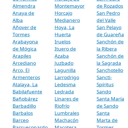
Almendra
Montemayor
de Rozados
Anaya de
Horcajo
San Pedro
Alba
Medianero
del Valle
Añover de
Hoya, La
San Pelayo
Tormes
Huerta
de Guareña
Arabayona
Iruelos
Sanchón de
de Mógica
Ituero de
la Ribera
Arapiles
Azaba
Sanchón de
Arcediano
Juzbado
la Sagrada
Arco, El
Lagunilla
Sanchotello
Armenteros
Larrodrigo
Sancti-
Atalaya, La
Ledesma
Spíritus
Babilafuente
Ledrada
Sando
Bañobárez
Linares de
Santa María
Barbadillo
Riofrío
de Sando
Barbalos
Lumbrales
Santa
Barceo
Machacón
Marta de
Barruecopardo
Macotera
Tormes