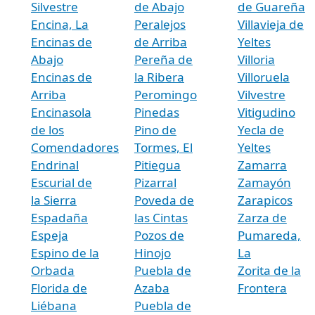
Silvestre
de Abajo
de Guareña
Encina, La
Peralejos
Villavieja de
Encinas de
de Arriba
Yeltes
Abajo
Pereña de
Villoria
Encinas de
la Ribera
Villoruela
Arriba
Peromingo
Vilvestre
Encinasola
Pinedas
Vitigudino
de los
Pino de
Yecla de
Comendadores
Tormes, El
Yeltes
Endrinal
Pitiegua
Zamarra
Escurial de
Pizarral
Zamayón
la Sierra
Poveda de
Zarapicos
Espadaña
las Cintas
Zarza de
Espeja
Pozos de
Pumareda,
Espino de la
Hinojo
La
Orbada
Puebla de
Zorita de la
Florida de
Azaba
Frontera
Liébana
Puebla de