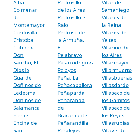
Alba
Pedrosillo
Villar de
Colmenar
de los Aires
Samaniego
de
Pedrosillo el
Villares de
Montemayor
Ralo
la Reina
Cordovilla
Pedroso de
Villares de
Cristóbal
la Armuña,
Yeltes
Cubo de
El
Villarino de
Don
Pelabravo
los Aires
Sancho, El
Pelarrodríguez
Villarmayor
Dios le
Pelayos
Villarmuerto
Guarde
Peña, La
Villasbuenas
Doñinos de
Peñacaballera
Villasdardo
Ledesma
Peñaparda
Villaseco de
Doñinos de
Peñaranda
los Gamitos
Salamanca
de
Villaseco de
Ejeme
Bracamonte
los Reyes
Encina de
Peñarandilla
Villasrubias
San
Peralejos
Villaverde