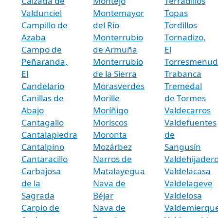
Calzada de
Montejo
Terradillos
Valdunciel
Montemayor
Topas
Campillo de
del Río
Tordillos
Azaba
Monterrubio
Tornadizo,
Campo de
de Armuña
El
Peñaranda,
Monterrubio
Torresmenud
El
de la Sierra
Trabanca
Candelario
Morasverdes
Tremedal
Canillas de
Morille
de Tormes
Abajo
Moríñigo
Valdecarros
Cantagallo
Moriscos
Valdefuentes
Cantalapiedra
Moronta
de
Cantalpino
Mozárbez
Sangusín
Cantaracillo
Narros de
Valdehijader
Carbajosa
Matalayegua
Valdelacasa
de la
Nava de
Valdelageve
Sagrada
Béjar
Valdelosa
Carpio de
Nava de
Valdemierqu