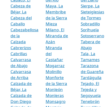
Cabeza de
Maya, La
Sierpe, La
Béjar, La
Membribe
Sieteiglesias
Cabeza del
de la Sierra
de Tormes
Caballo
Mieza
Sobradillo
Cabezabellosa
Milano, El
Sorihuela
de la
Miranda de
Sotoserrano
Calzada
Azán
Tabera de
Cabrerizos
Miranda
Abajo
Cabrillas
del
Tala, La
Calvarrasa
Castañar
Tamames
de Abajo
Mogarraz
Tarazona
Calvarrasa
Molinillo
de Guareña
de Arriba
Monforte
Tardáguila
Calzada de
de la Sierra
Tejado, El
Béjar, La
Monleón
Tejeda y
Calzada de
Monleras
Segoyuela
Don Diego
Monsagro
Tenebrón