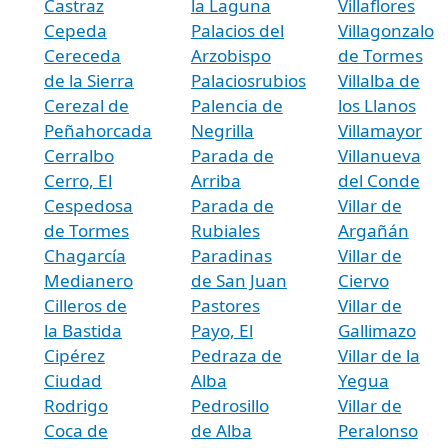
Castraz
la Laguna
Villaflores
Cepeda
Palacios del
Villagonzalo
Cereceda
Arzobispo
de Tormes
de la Sierra
Palaciosrubios
Villalba de
Cerezal de
Palencia de
los Llanos
Peñahorcada
Negrilla
Villamayor
Cerralbo
Parada de
Villanueva
Cerro, El
Arriba
del Conde
Cespedosa
Parada de
Villar de
de Tormes
Rubiales
Argañán
Chagarcía
Paradinas
Villar de
Medianero
de San Juan
Ciervo
Cilleros de
Pastores
Villar de
la Bastida
Payo, El
Gallimazo
Cipérez
Pedraza de
Villar de la
Ciudad
Alba
Yegua
Rodrigo
Pedrosillo
Villar de
Coca de
de Alba
Peralonso