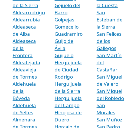
de la Sierra
Gejuelo del
la Cuesta
Aldearrodrigo
Barro
San
Aldearrubia
Golpejas
Esteban de
Aldeaseca
Gomecello
la Sierra
de Alba
Guadramiro
San Felices
Aldeaseca
Guijo de
de los
de la
Ávila
Gallegos
Frontera
Guijuelo
San Martín
Aldeatejada
Herguijuela
del
Aldeavieja
de Ciudad
Castañar
de Tormes
Rodrigo
San Miguel
Aldehuela
Herguijuela
de Valero
de la
de la Sierra
San Miguel
Bóveda
Herguijuela
del Robledo
Aldehuela
del Campo
San
de Yeltes
Hinojosa de
Morales
Almenara
Duero
San Muñoz
de Tormes
Horcajo de
San Pedro