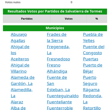
Votos nulos
0
Resultados Votos por Partidos de Salvatierra de Tormes
Partidos
Votos
%
Municipios
Abusejo
Frades de
Puebla de
Agallas
la Sierra
Yeltes
Ahigal de
Fregeneda,
Puente del
los
La
Congosto
Aceiteros
Fresnedoso
Puertas
Ahigal de
Fresno
Puerto de
Villarino
Alhándiga
Béjar
Alameda de
Fuente de
Puerto
Gardón, La
San
Seguro
Alamedilla,
Esteban, La
Rágama
La
Fuenteguinaldo
Redonda,
Alaraz
Fuenteliante
La
Alba de
Fuenterroble
Retortillo