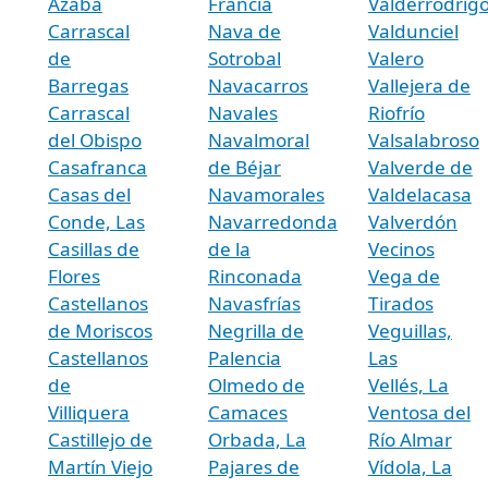
Azaba
Francia
Valderrodrig
Carrascal
Nava de
Valdunciel
de
Sotrobal
Valero
Barregas
Navacarros
Vallejera de
Carrascal
Navales
Riofrío
del Obispo
Navalmoral
Valsalabroso
Casafranca
de Béjar
Valverde de
Casas del
Navamorales
Valdelacasa
Conde, Las
Navarredonda
Valverdón
Casillas de
de la
Vecinos
Flores
Rinconada
Vega de
Castellanos
Navasfrías
Tirados
de Moriscos
Negrilla de
Veguillas,
Castellanos
Palencia
Las
de
Olmedo de
Vellés, La
Villiquera
Camaces
Ventosa del
Castillejo de
Orbada, La
Río Almar
Martín Viejo
Pajares de
Vídola, La