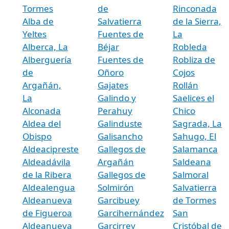
Tormes
de
Rinconada
Alba de
Salvatierra
de la Sierra,
Yeltes
Fuentes de
La
Alberca, La
Béjar
Robleda
Alberguería
Fuentes de
Robliza de
de
Oñoro
Cojos
Argañán,
Gajates
Rollán
La
Galindo y
Saelices el
Alconada
Perahuy
Chico
Aldea del
Galinduste
Sagrada, La
Obispo
Galisancho
Sahugo, El
Aldeacipreste
Gallegos de
Salamanca
Aldeadávila
Argañán
Saldeana
de la Ribera
Gallegos de
Salmoral
Aldealengua
Solmirón
Salvatierra
Aldeanueva
Garcibuey
de Tormes
de Figueroa
Garcihernández
San
Aldeanueva
Garcirrey
Cristóbal de