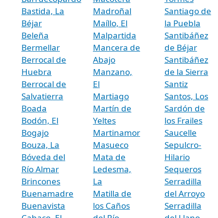
Bastida, La
Madroñal
Santiago de
Béjar
Maíllo, El
la Puebla
Beleña
Malpartida
Santibáñez
Bermellar
Mancera de
de Béjar
Berrocal de
Abajo
Santibáñez
Huebra
Manzano,
de la Sierra
Berrocal de
El
Santiz
Salvatierra
Martiago
Santos, Los
Boada
Martín de
Sardón de
Bodón, El
Yeltes
los Frailes
Bogajo
Martinamor
Saucelle
Bouza, La
Masueco
Sepulcro-
Bóveda del
Mata de
Hilario
Río Almar
Ledesma,
Sequeros
Brincones
La
Serradilla
Buenamadre
Matilla de
del Arroyo
Buenavista
los Caños
Serradilla
Cabaco, El
del Río
del Llano