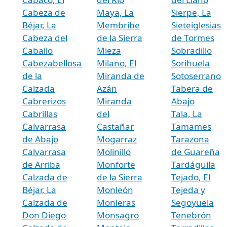
Cabeza de
Maya, La
Sierpe, La
Béjar, La
Membribe
Sieteiglesias
Cabeza del
de la Sierra
de Tormes
Caballo
Mieza
Sobradillo
Cabezabellosa
Milano, El
Sorihuela
de la
Miranda de
Sotoserrano
Calzada
Azán
Tabera de
Cabrerizos
Miranda
Abajo
Cabrillas
del
Tala, La
Calvarrasa
Castañar
Tamames
de Abajo
Mogarraz
Tarazona
Calvarrasa
Molinillo
de Guareña
de Arriba
Monforte
Tardáguila
Calzada de
de la Sierra
Tejado, El
Béjar, La
Monleón
Tejeda y
Calzada de
Monleras
Segoyuela
Don Diego
Monsagro
Tenebrón