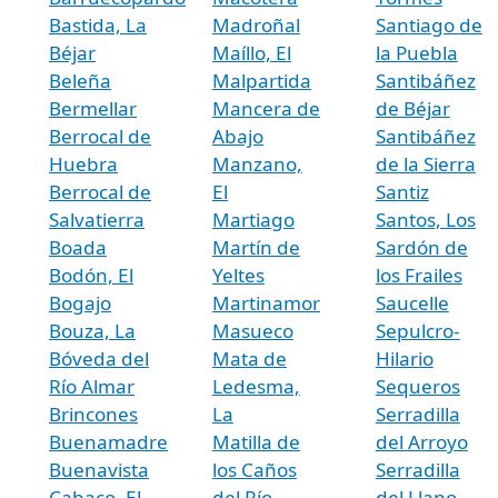
Bastida, La
Madroñal
Santiago de
Béjar
Maíllo, El
la Puebla
Beleña
Malpartida
Santibáñez
Bermellar
Mancera de
de Béjar
Berrocal de
Abajo
Santibáñez
Huebra
Manzano,
de la Sierra
Berrocal de
El
Santiz
Salvatierra
Martiago
Santos, Los
Boada
Martín de
Sardón de
Bodón, El
Yeltes
los Frailes
Bogajo
Martinamor
Saucelle
Bouza, La
Masueco
Sepulcro-
Bóveda del
Mata de
Hilario
Río Almar
Ledesma,
Sequeros
Brincones
La
Serradilla
Buenamadre
Matilla de
del Arroyo
Buenavista
los Caños
Serradilla
Cabaco, El
del Río
del Llano