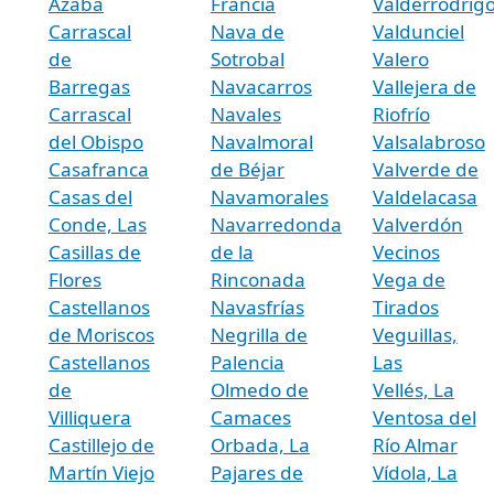
Azaba
Francia
Valderrodrig
Carrascal
Nava de
Valdunciel
de
Sotrobal
Valero
Barregas
Navacarros
Vallejera de
Carrascal
Navales
Riofrío
del Obispo
Navalmoral
Valsalabroso
Casafranca
de Béjar
Valverde de
Casas del
Navamorales
Valdelacasa
Conde, Las
Navarredonda
Valverdón
Casillas de
de la
Vecinos
Flores
Rinconada
Vega de
Castellanos
Navasfrías
Tirados
de Moriscos
Negrilla de
Veguillas,
Castellanos
Palencia
Las
de
Olmedo de
Vellés, La
Villiquera
Camaces
Ventosa del
Castillejo de
Orbada, La
Río Almar
Martín Viejo
Pajares de
Vídola, La