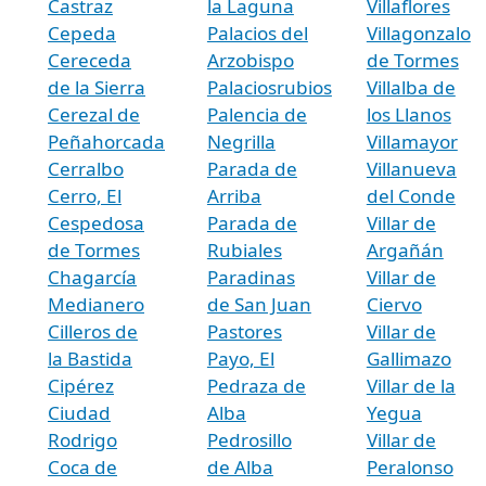
Castraz
la Laguna
Villaflores
Cepeda
Palacios del
Villagonzalo
Cereceda
Arzobispo
de Tormes
de la Sierra
Palaciosrubios
Villalba de
Cerezal de
Palencia de
los Llanos
Peñahorcada
Negrilla
Villamayor
Cerralbo
Parada de
Villanueva
Cerro, El
Arriba
del Conde
Cespedosa
Parada de
Villar de
de Tormes
Rubiales
Argañán
Chagarcía
Paradinas
Villar de
Medianero
de San Juan
Ciervo
Cilleros de
Pastores
Villar de
la Bastida
Payo, El
Gallimazo
Cipérez
Pedraza de
Villar de la
Ciudad
Alba
Yegua
Rodrigo
Pedrosillo
Villar de
Coca de
de Alba
Peralonso