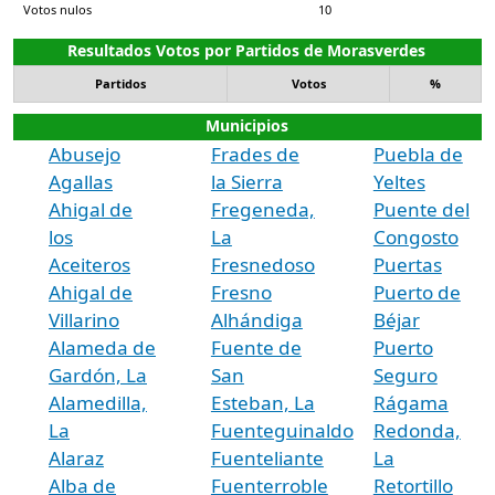
Votos nulos
10
Resultados Votos por Partidos de Morasverdes
Partidos
Votos
%
Municipios
Abusejo
Frades de
Puebla de
Agallas
la Sierra
Yeltes
Ahigal de
Fregeneda,
Puente del
los
La
Congosto
Aceiteros
Fresnedoso
Puertas
Ahigal de
Fresno
Puerto de
Villarino
Alhándiga
Béjar
Alameda de
Fuente de
Puerto
Gardón, La
San
Seguro
Alamedilla,
Esteban, La
Rágama
La
Fuenteguinaldo
Redonda,
Alaraz
Fuenteliante
La
Alba de
Fuenterroble
Retortillo