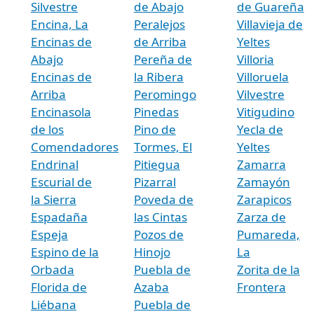
Silvestre
de Abajo
de Guareña
Encina, La
Peralejos
Villavieja de
Encinas de
de Arriba
Yeltes
Abajo
Pereña de
Villoria
Encinas de
la Ribera
Villoruela
Arriba
Peromingo
Vilvestre
Encinasola
Pinedas
Vitigudino
de los
Pino de
Yecla de
Comendadores
Tormes, El
Yeltes
Endrinal
Pitiegua
Zamarra
Escurial de
Pizarral
Zamayón
la Sierra
Poveda de
Zarapicos
Espadaña
las Cintas
Zarza de
Espeja
Pozos de
Pumareda,
Espino de la
Hinojo
La
Orbada
Puebla de
Zorita de la
Florida de
Azaba
Frontera
Liébana
Puebla de