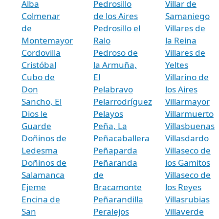
Alba
Pedrosillo
Villar de
Colmenar
de los Aires
Samaniego
de
Pedrosillo el
Villares de
Montemayor
Ralo
la Reina
Cordovilla
Pedroso de
Villares de
Cristóbal
la Armuña,
Yeltes
Cubo de
El
Villarino de
Don
Pelabravo
los Aires
Sancho, El
Pelarrodríguez
Villarmayor
Dios le
Pelayos
Villarmuerto
Guarde
Peña, La
Villasbuenas
Doñinos de
Peñacaballera
Villasdardo
Ledesma
Peñaparda
Villaseco de
Doñinos de
Peñaranda
los Gamitos
Salamanca
de
Villaseco de
Ejeme
Bracamonte
los Reyes
Encina de
Peñarandilla
Villasrubias
San
Peralejos
Villaverde