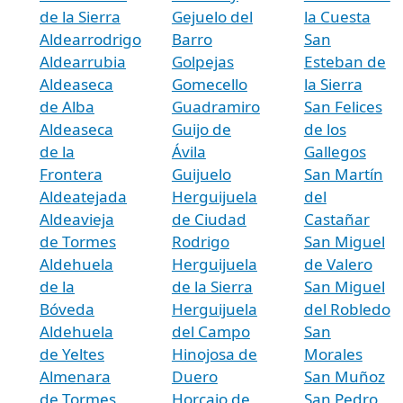
de la Sierra
Gejuelo del
la Cuesta
Aldearrodrigo
Barro
San
Aldearrubia
Golpejas
Esteban de
Aldeaseca
Gomecello
la Sierra
de Alba
Guadramiro
San Felices
Aldeaseca
Guijo de
de los
de la
Ávila
Gallegos
Frontera
Guijuelo
San Martín
Aldeatejada
Herguijuela
del
Aldeavieja
de Ciudad
Castañar
de Tormes
Rodrigo
San Miguel
Aldehuela
Herguijuela
de Valero
de la
de la Sierra
San Miguel
Bóveda
Herguijuela
del Robledo
Aldehuela
del Campo
San
de Yeltes
Hinojosa de
Morales
Almenara
Duero
San Muñoz
de Tormes
Horcajo de
San Pedro