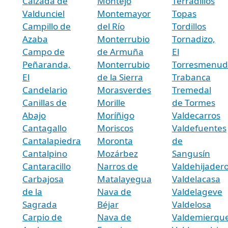
Calzada de
Montejo
Terradillos
Valdunciel
Montemayor
Topas
Campillo de
del Río
Tordillos
Azaba
Monterrubio
Tornadizo,
Campo de
de Armuña
El
Peñaranda,
Monterrubio
Torresmenud
El
de la Sierra
Trabanca
Candelario
Morasverdes
Tremedal
Canillas de
Morille
de Tormes
Abajo
Moríñigo
Valdecarros
Cantagallo
Moriscos
Valdefuentes
Cantalapiedra
Moronta
de
Cantalpino
Mozárbez
Sangusín
Cantaracillo
Narros de
Valdehijader
Carbajosa
Matalayegua
Valdelacasa
de la
Nava de
Valdelageve
Sagrada
Béjar
Valdelosa
Carpio de
Nava de
Valdemierqu