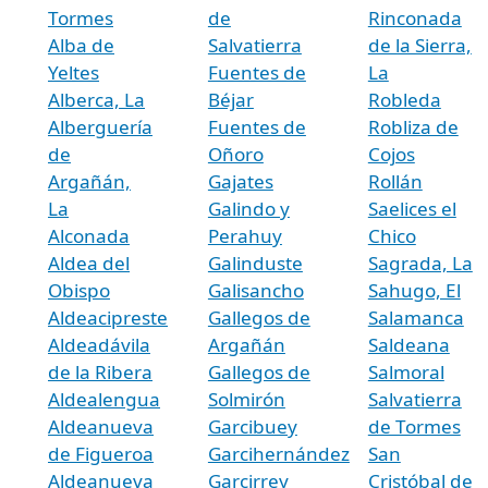
Tormes
de
Rinconada
Alba de
Salvatierra
de la Sierra,
Yeltes
Fuentes de
La
Alberca, La
Béjar
Robleda
Alberguería
Fuentes de
Robliza de
de
Oñoro
Cojos
Argañán,
Gajates
Rollán
La
Galindo y
Saelices el
Alconada
Perahuy
Chico
Aldea del
Galinduste
Sagrada, La
Obispo
Galisancho
Sahugo, El
Aldeacipreste
Gallegos de
Salamanca
Aldeadávila
Argañán
Saldeana
de la Ribera
Gallegos de
Salmoral
Aldealengua
Solmirón
Salvatierra
Aldeanueva
Garcibuey
de Tormes
de Figueroa
Garcihernández
San
Aldeanueva
Garcirrey
Cristóbal de