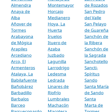
Almendra
Montemayor
de Rozados
Anaya de
Horcajo
San Pedro
Alba
Medianero
del Valle
Añover de
Hoya, La
San Pelayo
Tormes
Huerta
de Guareña
Arabayona
Iruelos
Sanchón de
de Mógica
Ituero de
la Ribera
Arapiles
Azaba
Sanchón de
Arcediano
Juzbado
la Sagrada
Arco, El
Lagunilla
Sanchotello
Armenteros
Larrodrigo
Sancti-
Atalaya, La
Ledesma
Spíritus
Babilafuente
Ledrada
Sando
Bañobárez
Linares de
Santa María
Barbadillo
Riofrío
de Sando
Barbalos
Lumbrales
Santa
Barceo
Machacón
Marta de
Barruecopardo
Macotera
Tormes