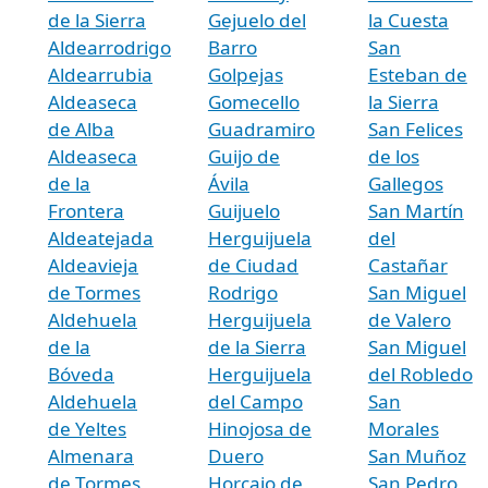
de la Sierra
Gejuelo del
la Cuesta
Aldearrodrigo
Barro
San
Aldearrubia
Golpejas
Esteban de
Aldeaseca
Gomecello
la Sierra
de Alba
Guadramiro
San Felices
Aldeaseca
Guijo de
de los
de la
Ávila
Gallegos
Frontera
Guijuelo
San Martín
Aldeatejada
Herguijuela
del
Aldeavieja
de Ciudad
Castañar
de Tormes
Rodrigo
San Miguel
Aldehuela
Herguijuela
de Valero
de la
de la Sierra
San Miguel
Bóveda
Herguijuela
del Robledo
Aldehuela
del Campo
San
de Yeltes
Hinojosa de
Morales
Almenara
Duero
San Muñoz
de Tormes
Horcajo de
San Pedro