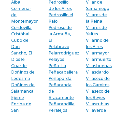
Alba
Pedrosillo
Villar de
Colmenar
de los Aires
Samaniego
de
Pedrosillo el
Villares de
Montemayor
Ralo
la Reina
Cordovilla
Pedroso de
Villares de
Cristóbal
la Armuña,
Yeltes
Cubo de
El
Villarino de
Don
Pelabravo
los Aires
Sancho, El
Pelarrodríguez
Villarmayor
Dios le
Pelayos
Villarmuerto
Guarde
Peña, La
Villasbuenas
Doñinos de
Peñacaballera
Villasdardo
Ledesma
Peñaparda
Villaseco de
Doñinos de
Peñaranda
los Gamitos
Salamanca
de
Villaseco de
Ejeme
Bracamonte
los Reyes
Encina de
Peñarandilla
Villasrubias
San
Peralejos
Villaverde