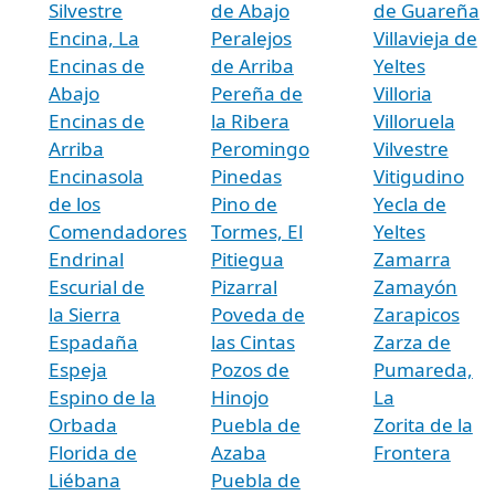
Silvestre
de Abajo
de Guareña
Encina, La
Peralejos
Villavieja de
Encinas de
de Arriba
Yeltes
Abajo
Pereña de
Villoria
Encinas de
la Ribera
Villoruela
Arriba
Peromingo
Vilvestre
Encinasola
Pinedas
Vitigudino
de los
Pino de
Yecla de
Comendadores
Tormes, El
Yeltes
Endrinal
Pitiegua
Zamarra
Escurial de
Pizarral
Zamayón
la Sierra
Poveda de
Zarapicos
Espadaña
las Cintas
Zarza de
Espeja
Pozos de
Pumareda,
Espino de la
Hinojo
La
Orbada
Puebla de
Zorita de la
Florida de
Azaba
Frontera
Liébana
Puebla de