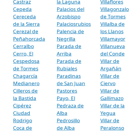
Castraz
la Laguna
Villaflores
Cepeda
Palacios del
Villagonzalo
Cereceda
Arzobispo
de Tormes
de la Sierra
Palaciosrubios
Villalba de
Cerezal de
Palencia de
los Llanos
Peñahorcada
Negrilla
Villamayor
Cerralbo
Parada de
Villanueva
Cerro, El
Arriba
del Conde
Cespedosa
Parada de
Villar de
de Tormes
Rubiales
Argañán
Chagarcía
Paradinas
Villar de
Medianero
de San Juan
Ciervo
Cilleros de
Pastores
Villar de
la Bastida
Payo, El
Gallimazo
Cipérez
Pedraza de
Villar de la
Ciudad
Alba
Yegua
Rodrigo
Pedrosillo
Villar de
Coca de
de Alba
Peralonso