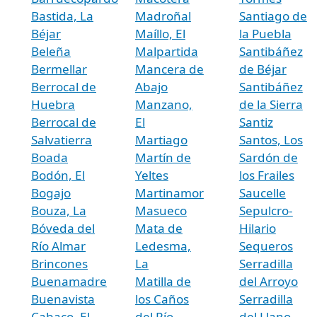
Bastida, La
Madroñal
Santiago de
Béjar
Maíllo, El
la Puebla
Beleña
Malpartida
Santibáñez
Bermellar
Mancera de
de Béjar
Berrocal de
Abajo
Santibáñez
Huebra
Manzano,
de la Sierra
Berrocal de
El
Santiz
Salvatierra
Martiago
Santos, Los
Boada
Martín de
Sardón de
Bodón, El
Yeltes
los Frailes
Bogajo
Martinamor
Saucelle
Bouza, La
Masueco
Sepulcro-
Bóveda del
Mata de
Hilario
Río Almar
Ledesma,
Sequeros
Brincones
La
Serradilla
Buenamadre
Matilla de
del Arroyo
Buenavista
los Caños
Serradilla
Cabaco, El
del Río
del Llano