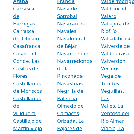
Azaba
Francia
Valderrodrig
Carrascal
Nava de
Valdunciel
de
Sotrobal
Valero
Barregas
Navacarros
Vallejera de
Carrascal
Navales
Riofrío
del Obispo
Navalmoral
Valsalabroso
Casafranca
de Béjar
Valverde de
Casas del
Navamorales
Valdelacasa
Conde, Las
Navarredonda
Valverdón
Casillas de
de la
Vecinos
Flores
Rinconada
Vega de
Castellanos
Navasfrías
Tirados
de Moriscos
Negrilla de
Veguillas,
Castellanos
Palencia
Las
de
Olmedo de
Vellés, La
Villiquera
Camaces
Ventosa del
Castillejo de
Orbada, La
Río Almar
Martín Viejo
Pajares de
Vídola, La