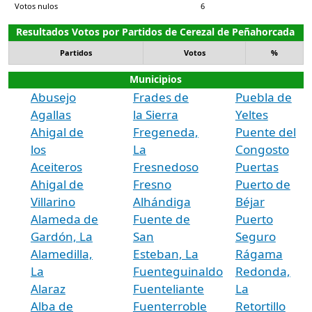
Votos nulos
6
Resultados Votos por Partidos de Cerezal de Peñahorcada
Partidos
Votos
%
Municipios
Abusejo
Frades de
Puebla de
Agallas
la Sierra
Yeltes
Ahigal de
Fregeneda,
Puente del
los
La
Congosto
Aceiteros
Fresnedoso
Puertas
Ahigal de
Fresno
Puerto de
Villarino
Alhándiga
Béjar
Alameda de
Fuente de
Puerto
Gardón, La
San
Seguro
Alamedilla,
Esteban, La
Rágama
La
Fuenteguinaldo
Redonda,
Alaraz
Fuenteliante
La
Alba de
Fuenterroble
Retortillo