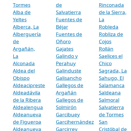
Tormes
de
Rinconada
Alba de
Salvatierra
de la Sierra,
Yeltes
Fuentes de
La
Alberca, La
Béjar
Robleda
Alberguería
Fuentes de
Robliza de
de
Oñoro
Cojos
Argañán,
Gajates
Rollán
La
Galindo y
Saelices el
Alconada
Perahuy
Chico
Aldea del
Galinduste
Sagrada, La
Obispo
Galisancho
Sahugo, El
Aldeacipreste
Gallegos de
Salamanca
Aldeadávila
Argañán
Saldeana
de la Ribera
Gallegos de
Salmoral
Aldealengua
Solmirón
Salvatierra
Aldeanueva
Garcibuey
de Tormes
de Figueroa
Garcihernández
San
Aldeanueva
Garcirrey
Cristóbal de