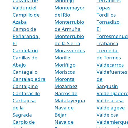
Calzada de
Montejo
Terradillos
Valdunciel
Montemayor
Topas
Campillo de
del Río
Tordillos
Azaba
Monterrubio
Tornadizo,
Campo de
de Armuña
El
Peñaranda,
Monterrubio
Torresmenud
El
de la Sierra
Trabanca
Candelario
Morasverdes
Tremedal
Canillas de
Morille
de Tormes
Abajo
Moríñigo
Valdecarros
Cantagallo
Moriscos
Valdefuentes
Cantalapiedra
Moronta
de
Cantalpino
Mozárbez
Sangusín
Cantaracillo
Narros de
Valdehijader
Carbajosa
Matalayegua
Valdelacasa
de la
Nava de
Valdelageve
Sagrada
Béjar
Valdelosa
Carpio de
Nava de
Valdemierqu