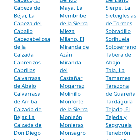
Cabeza de
Maya, La
Sierpe, La
Béjar, La
Membribe
Sieteiglesias
Cabeza del
de la Sierra
de Tormes
Caballo
Mieza
Sobradillo
Cabezabellosa
Milano, El
Sorihuela
de la
Miranda de
Sotoserrano
Calzada
Azán
Tabera de
Cabrerizos
Miranda
Abajo
Cabrillas
del
Tala, La
Calvarrasa
Castañar
Tamames
de Abajo
Mogarraz
Tarazona
Calvarrasa
Molinillo
de Guareña
de Arriba
Monforte
Tardáguila
Calzada de
de la Sierra
Tejado, El
Béjar, La
Monleón
Tejeda y
Calzada de
Monleras
Segoyuela
Don Diego
Monsagro
Tenebrón