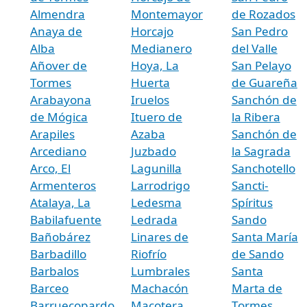
Almendra
Montemayor
de Rozados
Anaya de
Horcajo
San Pedro
Alba
Medianero
del Valle
Añover de
Hoya, La
San Pelayo
Tormes
Huerta
de Guareña
Arabayona
Iruelos
Sanchón de
de Mógica
Ituero de
la Ribera
Arapiles
Azaba
Sanchón de
Arcediano
Juzbado
la Sagrada
Arco, El
Lagunilla
Sanchotello
Armenteros
Larrodrigo
Sancti-
Atalaya, La
Ledesma
Spíritus
Babilafuente
Ledrada
Sando
Bañobárez
Linares de
Santa María
Barbadillo
Riofrío
de Sando
Barbalos
Lumbrales
Santa
Barceo
Machacón
Marta de
Barruecopardo
Macotera
Tormes