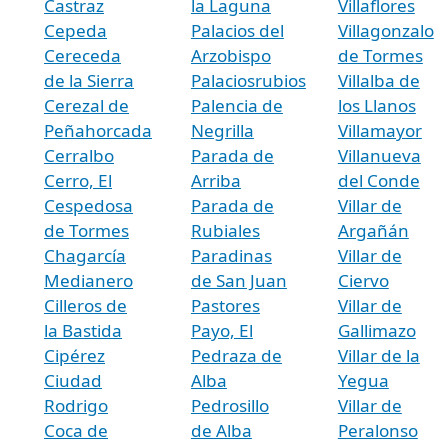
Castraz
la Laguna
Villaflores
Cepeda
Palacios del
Villagonzalo
Cereceda
Arzobispo
de Tormes
de la Sierra
Palaciosrubios
Villalba de
Cerezal de
Palencia de
los Llanos
Peñahorcada
Negrilla
Villamayor
Cerralbo
Parada de
Villanueva
Cerro, El
Arriba
del Conde
Cespedosa
Parada de
Villar de
de Tormes
Rubiales
Argañán
Chagarcía
Paradinas
Villar de
Medianero
de San Juan
Ciervo
Cilleros de
Pastores
Villar de
la Bastida
Payo, El
Gallimazo
Cipérez
Pedraza de
Villar de la
Ciudad
Alba
Yegua
Rodrigo
Pedrosillo
Villar de
Coca de
de Alba
Peralonso