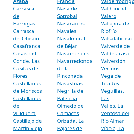
Azaba
Francia
Valderrodrig
Carrascal
Nava de
Valdunciel
de
Sotrobal
Valero
Barregas
Navacarros
Vallejera de
Carrascal
Navales
Riofrío
del Obispo
Navalmoral
Valsalabroso
Casafranca
de Béjar
Valverde de
Casas del
Navamorales
Valdelacasa
Conde, Las
Navarredonda
Valverdón
Casillas de
de la
Vecinos
Flores
Rinconada
Vega de
Castellanos
Navasfrías
Tirados
de Moriscos
Negrilla de
Veguillas,
Castellanos
Palencia
Las
de
Olmedo de
Vellés, La
Villiquera
Camaces
Ventosa del
Castillejo de
Orbada, La
Río Almar
Martín Viejo
Pajares de
Vídola, La