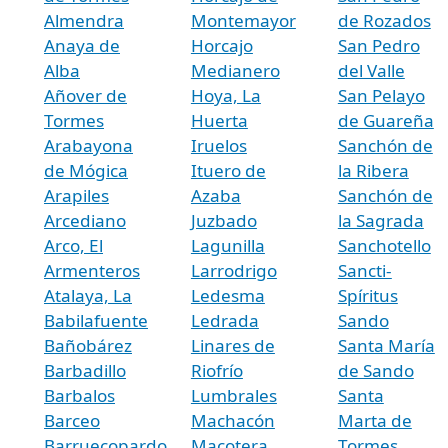
Almendra
Montemayor
de Rozados
Anaya de
Horcajo
San Pedro
Alba
Medianero
del Valle
Añover de
Hoya, La
San Pelayo
Tormes
Huerta
de Guareña
Arabayona
Iruelos
Sanchón de
de Mógica
Ituero de
la Ribera
Arapiles
Azaba
Sanchón de
Arcediano
Juzbado
la Sagrada
Arco, El
Lagunilla
Sanchotello
Armenteros
Larrodrigo
Sancti-
Atalaya, La
Ledesma
Spíritus
Babilafuente
Ledrada
Sando
Bañobárez
Linares de
Santa María
Barbadillo
Riofrío
de Sando
Barbalos
Lumbrales
Santa
Barceo
Machacón
Marta de
Barruecopardo
Macotera
Tormes