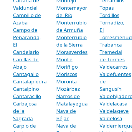
Calzada de
Montejo
Terradillos
Valdunciel
Montemayor
Topas
Campillo de
del Río
Tordillos
Azaba
Monterrubio
Tornadizo,
Campo de
de Armuña
El
Peñaranda,
Monterrubio
Torresmenud
El
de la Sierra
Trabanca
Candelario
Morasverdes
Tremedal
Canillas de
Morille
de Tormes
Abajo
Moríñigo
Valdecarros
Cantagallo
Moriscos
Valdefuentes
Cantalapiedra
Moronta
de
Cantalpino
Mozárbez
Sangusín
Cantaracillo
Narros de
Valdehijader
Carbajosa
Matalayegua
Valdelacasa
de la
Nava de
Valdelageve
Sagrada
Béjar
Valdelosa
Carpio de
Nava de
Valdemierqu