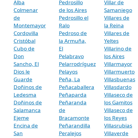
Alba
Pedrosillo
Villar de
Colmenar
de los Aires
Samaniego
de
Pedrosillo el
Villares de
Montemayor
Ralo
la Reina
Cordovilla
Pedroso de
Villares de
Cristóbal
la Armuña,
Yeltes
Cubo de
El
Villarino de
Don
Pelabravo
los Aires
Sancho, El
Pelarrodríguez
Villarmayor
Dios le
Pelayos
Villarmuerto
Guarde
Peña, La
Villasbuenas
Doñinos de
Peñacaballera
Villasdardo
Ledesma
Peñaparda
Villaseco de
Doñinos de
Peñaranda
los Gamitos
Salamanca
de
Villaseco de
Ejeme
Bracamonte
los Reyes
Encina de
Peñarandilla
Villasrubias
San
Peralejos
Villaverde