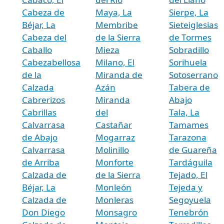
Cabeza de
Maya, La
Sierpe, La
Béjar, La
Membribe
Sieteiglesias
Cabeza del
de la Sierra
de Tormes
Caballo
Mieza
Sobradillo
Cabezabellosa
Milano, El
Sorihuela
de la
Miranda de
Sotoserrano
Calzada
Azán
Tabera de
Cabrerizos
Miranda
Abajo
Cabrillas
del
Tala, La
Calvarrasa
Castañar
Tamames
de Abajo
Mogarraz
Tarazona
Calvarrasa
Molinillo
de Guareña
de Arriba
Monforte
Tardáguila
Calzada de
de la Sierra
Tejado, El
Béjar, La
Monleón
Tejeda y
Calzada de
Monleras
Segoyuela
Don Diego
Monsagro
Tenebrón