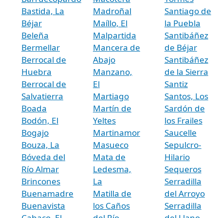
Bastida, La
Madroñal
Santiago de
Béjar
Maíllo, El
la Puebla
Beleña
Malpartida
Santibáñez
Bermellar
Mancera de
de Béjar
Berrocal de
Abajo
Santibáñez
Huebra
Manzano,
de la Sierra
Berrocal de
El
Santiz
Salvatierra
Martiago
Santos, Los
Boada
Martín de
Sardón de
Bodón, El
Yeltes
los Frailes
Bogajo
Martinamor
Saucelle
Bouza, La
Masueco
Sepulcro-
Bóveda del
Mata de
Hilario
Río Almar
Ledesma,
Sequeros
Brincones
La
Serradilla
Buenamadre
Matilla de
del Arroyo
Buenavista
los Caños
Serradilla
Cabaco, El
del Río
del Llano