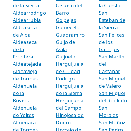
de la Sierra
Gejuelo del
la Cuesta
Aldearrodrigo
Barro
San
Aldearrubia
Golpejas
Esteban de
Aldeaseca
Gomecello
la Sierra
de Alba
Guadramiro
San Felices
Aldeaseca
Guijo de
de los
de la
Ávila
Gallegos
Frontera
Guijuelo
San Martín
Aldeatejada
Herguijuela
del
Aldeavieja
de Ciudad
Castañar
de Tormes
Rodrigo
San Miguel
Aldehuela
Herguijuela
de Valero
de la
de la Sierra
San Miguel
Bóveda
Herguijuela
del Robledo
Aldehuela
del Campo
San
de Yeltes
Hinojosa de
Morales
Almenara
Duero
San Muñoz
de Tormes
Horcajo de
San Pedro