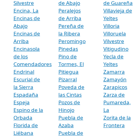
Silvestre
de Abajo
de Guareña
Encina, La
Peralejos
Villavieja de
Encinas de
de Arriba
Yeltes
Abajo
Pereña de
Villoria
Encinas de
la Ribera
Villoruela
Arriba
Peromingo
Vilvestre
Encinasola
Pinedas
Vitigudino
de los
Pino de
Yecla de
Comendadores
Tormes, El
Yeltes
Endrinal
Pitiegua
Zamarra
Escurial de
Pizarral
Zamayón
la Sierra
Poveda de
Zarapicos
Espadaña
las Cintas
Zarza de
Espeja
Pozos de
Pumareda,
Espino de la
Hinojo
La
Orbada
Puebla de
Zorita de la
Florida de
Azaba
Frontera
Liébana
Puebla de