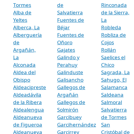
Tormes
de
Rinconada
Alba de
Salvatierra
de la Sierra,
Yeltes
Fuentes de
La
Alberca, La
Béjar
Robleda
Alberguería
Fuentes de
Robliza de
de
Oñoro
Cojos
Argañán,
Gajates
Rollán
La
Galindo y
Saelices el
Alconada
Perahuy
Chico
Aldea del
Galinduste
Sagrada, La
Obispo
Galisancho
Sahugo, El
Aldeacipreste
Gallegos de
Salamanca
Aldeadávila
Argañán
Saldeana
de la Ribera
Gallegos de
Salmoral
Aldealengua
Solmirón
Salvatierra
Aldeanueva
Garcibuey
de Tormes
de Figueroa
Garcihernández
San
Aldeanueva
Garcirrey
Cristóbal de