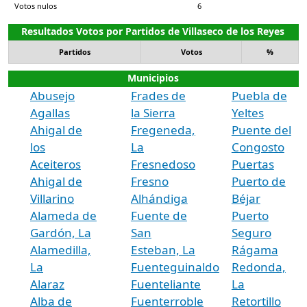
Votos nulos
6
Resultados Votos por Partidos de Villaseco de los Reyes
Partidos
Votos
%
Municipios
Abusejo
Frades de
Puebla de
Agallas
la Sierra
Yeltes
Ahigal de
Fregeneda,
Puente del
los
La
Congosto
Aceiteros
Fresnedoso
Puertas
Ahigal de
Fresno
Puerto de
Villarino
Alhándiga
Béjar
Alameda de
Fuente de
Puerto
Gardón, La
San
Seguro
Alamedilla,
Esteban, La
Rágama
La
Fuenteguinaldo
Redonda,
Alaraz
Fuenteliante
La
Alba de
Fuenterroble
Retortillo