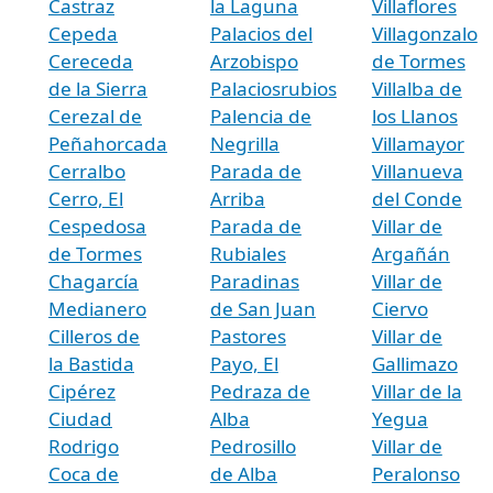
Castraz
la Laguna
Villaflores
Cepeda
Palacios del
Villagonzalo
Cereceda
Arzobispo
de Tormes
de la Sierra
Palaciosrubios
Villalba de
Cerezal de
Palencia de
los Llanos
Peñahorcada
Negrilla
Villamayor
Cerralbo
Parada de
Villanueva
Cerro, El
Arriba
del Conde
Cespedosa
Parada de
Villar de
de Tormes
Rubiales
Argañán
Chagarcía
Paradinas
Villar de
Medianero
de San Juan
Ciervo
Cilleros de
Pastores
Villar de
la Bastida
Payo, El
Gallimazo
Cipérez
Pedraza de
Villar de la
Ciudad
Alba
Yegua
Rodrigo
Pedrosillo
Villar de
Coca de
de Alba
Peralonso