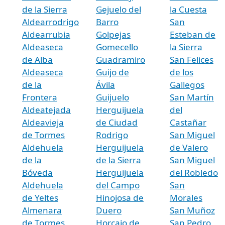
de la Sierra
Gejuelo del
la Cuesta
Aldearrodrigo
Barro
San
Aldearrubia
Golpejas
Esteban de
Aldeaseca
Gomecello
la Sierra
de Alba
Guadramiro
San Felices
Aldeaseca
Guijo de
de los
de la
Ávila
Gallegos
Frontera
Guijuelo
San Martín
Aldeatejada
Herguijuela
del
Aldeavieja
de Ciudad
Castañar
de Tormes
Rodrigo
San Miguel
Aldehuela
Herguijuela
de Valero
de la
de la Sierra
San Miguel
Bóveda
Herguijuela
del Robledo
Aldehuela
del Campo
San
de Yeltes
Hinojosa de
Morales
Almenara
Duero
San Muñoz
de Tormes
Horcajo de
San Pedro