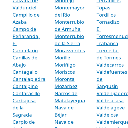
Calzada de
Montejo
Terradillos
Valdunciel
Montemayor
Topas
Campillo de
del Río
Tordillos
Azaba
Monterrubio
Tornadizo,
Campo de
de Armuña
El
Peñaranda,
Monterrubio
Torresmenud
El
de la Sierra
Trabanca
Candelario
Morasverdes
Tremedal
Canillas de
Morille
de Tormes
Abajo
Moríñigo
Valdecarros
Cantagallo
Moriscos
Valdefuentes
Cantalapiedra
Moronta
de
Cantalpino
Mozárbez
Sangusín
Cantaracillo
Narros de
Valdehijader
Carbajosa
Matalayegua
Valdelacasa
de la
Nava de
Valdelageve
Sagrada
Béjar
Valdelosa
Carpio de
Nava de
Valdemierqu