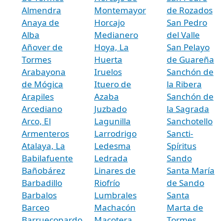
Almendra
Montemayor
de Rozados
Anaya de
Horcajo
San Pedro
Alba
Medianero
del Valle
Añover de
Hoya, La
San Pelayo
Tormes
Huerta
de Guareña
Arabayona
Iruelos
Sanchón de
de Mógica
Ituero de
la Ribera
Arapiles
Azaba
Sanchón de
Arcediano
Juzbado
la Sagrada
Arco, El
Lagunilla
Sanchotello
Armenteros
Larrodrigo
Sancti-
Atalaya, La
Ledesma
Spíritus
Babilafuente
Ledrada
Sando
Bañobárez
Linares de
Santa María
Barbadillo
Riofrío
de Sando
Barbalos
Lumbrales
Santa
Barceo
Machacón
Marta de
Barruecopardo
Macotera
Tormes