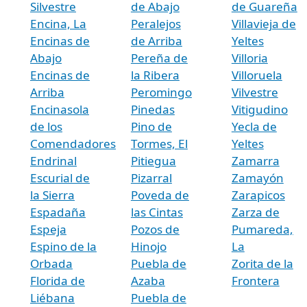
Silvestre
de Abajo
de Guareña
Encina, La
Peralejos
Villavieja de
Encinas de
de Arriba
Yeltes
Abajo
Pereña de
Villoria
Encinas de
la Ribera
Villoruela
Arriba
Peromingo
Vilvestre
Encinasola
Pinedas
Vitigudino
de los
Pino de
Yecla de
Comendadores
Tormes, El
Yeltes
Endrinal
Pitiegua
Zamarra
Escurial de
Pizarral
Zamayón
la Sierra
Poveda de
Zarapicos
Espadaña
las Cintas
Zarza de
Espeja
Pozos de
Pumareda,
Espino de la
Hinojo
La
Orbada
Puebla de
Zorita de la
Florida de
Azaba
Frontera
Liébana
Puebla de