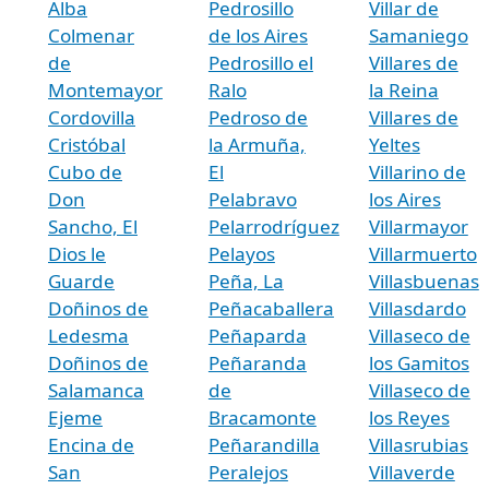
Alba
Pedrosillo
Villar de
Colmenar
de los Aires
Samaniego
de
Pedrosillo el
Villares de
Montemayor
Ralo
la Reina
Cordovilla
Pedroso de
Villares de
Cristóbal
la Armuña,
Yeltes
Cubo de
El
Villarino de
Don
Pelabravo
los Aires
Sancho, El
Pelarrodríguez
Villarmayor
Dios le
Pelayos
Villarmuerto
Guarde
Peña, La
Villasbuenas
Doñinos de
Peñacaballera
Villasdardo
Ledesma
Peñaparda
Villaseco de
Doñinos de
Peñaranda
los Gamitos
Salamanca
de
Villaseco de
Ejeme
Bracamonte
los Reyes
Encina de
Peñarandilla
Villasrubias
San
Peralejos
Villaverde