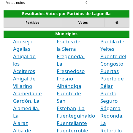
Votos nulos
9
Resultados Votos por Partidos de Lagunilla
Partidos
Votos
%
Municipios
Abusejo
Frades de
Puebla de
Agallas
la Sierra
Yeltes
Ahigal de
Fregeneda,
Puente del
los
La
Congosto
Aceiteros
Fresnedoso
Puertas
Ahigal de
Fresno
Puerto de
Villarino
Alhándiga
Béjar
Alameda de
Fuente de
Puerto
Gardón, La
San
Seguro
Alamedilla,
Esteban, La
Rágama
La
Fuenteguinaldo
Redonda,
Alaraz
Fuenteliante
La
Alba de
Fuenterroble
Retortillo