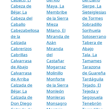
Cabeza de
Maya, La
Sierpe, La
Béjar, La
Membribe
Sieteiglesias
Cabeza del
de la Sierra
de Tormes
Caballo
Mieza
Sobradillo
Cabezabellosa
Milano, El
Sorihuela
de la
Miranda de
Sotoserrano
Calzada
Azán
Tabera de
Cabrerizos
Miranda
Abajo
Cabrillas
del
Tala, La
Calvarrasa
Castañar
Tamames
de Abajo
Mogarraz
Tarazona
Calvarrasa
Molinillo
de Guareña
de Arriba
Monforte
Tardáguila
Calzada de
de la Sierra
Tejado, El
Béjar, La
Monleón
Tejeda y
Calzada de
Monleras
Segoyuela
Don Diego
Monsagro
Tenebrón