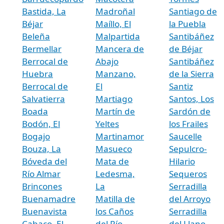
Bastida, La
Madroñal
Santiago de
Béjar
Maíllo, El
la Puebla
Beleña
Malpartida
Santibáñez
Bermellar
Mancera de
de Béjar
Berrocal de
Abajo
Santibáñez
Huebra
Manzano,
de la Sierra
Berrocal de
El
Santiz
Salvatierra
Martiago
Santos, Los
Boada
Martín de
Sardón de
Bodón, El
Yeltes
los Frailes
Bogajo
Martinamor
Saucelle
Bouza, La
Masueco
Sepulcro-
Bóveda del
Mata de
Hilario
Río Almar
Ledesma,
Sequeros
Brincones
La
Serradilla
Buenamadre
Matilla de
del Arroyo
Buenavista
los Caños
Serradilla
Cabaco, El
del Río
del Llano