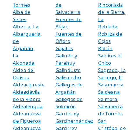
Tormes
de
Rinconada
Alba de
Salvatierra
de la Sierra,
Yeltes
Fuentes de
La
Alberca, La
Béjar
Robleda
Alberguería
Fuentes de
Robliza de
de
Oñoro
Cojos
Argañán,
Gajates
Rollán
La
Galindo y
Saelices el
Alconada
Perahuy
Chico
Aldea del
Galinduste
Sagrada, La
Obispo
Galisancho
Sahugo, El
Aldeacipreste
Gallegos de
Salamanca
Aldeadávila
Argañán
Saldeana
de la Ribera
Gallegos de
Salmoral
Aldealengua
Solmirón
Salvatierra
Aldeanueva
Garcibuey
de Tormes
de Figueroa
Garcihernández
San
Aldeanueva
Garcirrey
Cristóbal de