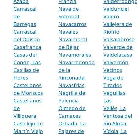
Azaba
Francia
Valderrodrig
Carrascal
Nava de
Valdunciel
de
Sotrobal
Valero
Barregas
Navacarros
Vallejera de
Carrascal
Navales
Riofrío
del Obispo
Navalmoral
Valsalabroso
Casafranca
de Béjar
Valverde de
Casas del
Navamorales
Valdelacasa
Conde, Las
Navarredonda
Valverdón
Casillas de
de la
Vecinos
Flores
Rinconada
Vega de
Castellanos
Navasfrías
Tirados
de Moriscos
Negrilla de
Veguillas,
Castellanos
Palencia
Las
de
Olmedo de
Vellés, La
Villiquera
Camaces
Ventosa del
Castillejo de
Orbada, La
Río Almar
Martín Viejo
Pajares de
Vídola, La