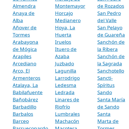
Almendra
Montemayor
de Rozados
Anaya de
Horcajo
San Pedro
Alba
Medianero
del Valle
Añover de
Hoya, La
San Pelayo
Tormes
Huerta
de Guareña
Arabayona
Iruelos
Sanchón de
de Mógica
Ituero de
la Ribera
Arapiles
Azaba
Sanchón de
Arcediano
Juzbado
la Sagrada
Arco, El
Lagunilla
Sanchotello
Armenteros
Larrodrigo
Sancti-
Atalaya, La
Ledesma
Spíritus
Babilafuente
Ledrada
Sando
Bañobárez
Linares de
Santa María
Barbadillo
Riofrío
de Sando
Barbalos
Lumbrales
Santa
Barceo
Machacón
Marta de
Barruecopardo
Macotera
Tormes