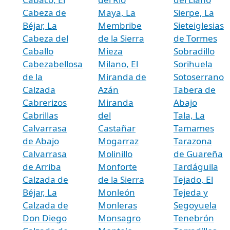
Cabeza de
Maya, La
Sierpe, La
Béjar, La
Membribe
Sieteiglesias
Cabeza del
de la Sierra
de Tormes
Caballo
Mieza
Sobradillo
Cabezabellosa
Milano, El
Sorihuela
de la
Miranda de
Sotoserrano
Calzada
Azán
Tabera de
Cabrerizos
Miranda
Abajo
Cabrillas
del
Tala, La
Calvarrasa
Castañar
Tamames
de Abajo
Mogarraz
Tarazona
Calvarrasa
Molinillo
de Guareña
de Arriba
Monforte
Tardáguila
Calzada de
de la Sierra
Tejado, El
Béjar, La
Monleón
Tejeda y
Calzada de
Monleras
Segoyuela
Don Diego
Monsagro
Tenebrón