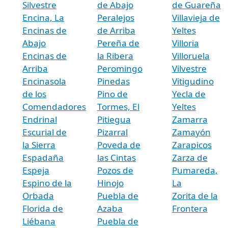
Silvestre
de Abajo
de Guareña
Encina, La
Peralejos
Villavieja de
Encinas de
de Arriba
Yeltes
Abajo
Pereña de
Villoria
Encinas de
la Ribera
Villoruela
Arriba
Peromingo
Vilvestre
Encinasola
Pinedas
Vitigudino
de los
Pino de
Yecla de
Comendadores
Tormes, El
Yeltes
Endrinal
Pitiegua
Zamarra
Escurial de
Pizarral
Zamayón
la Sierra
Poveda de
Zarapicos
Espadaña
las Cintas
Zarza de
Espeja
Pozos de
Pumareda,
Espino de la
Hinojo
La
Orbada
Puebla de
Zorita de la
Florida de
Azaba
Frontera
Liébana
Puebla de