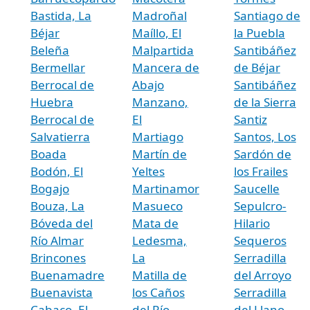
Bastida, La
Madroñal
Santiago de
Béjar
Maíllo, El
la Puebla
Beleña
Malpartida
Santibáñez
Bermellar
Mancera de
de Béjar
Berrocal de
Abajo
Santibáñez
Huebra
Manzano,
de la Sierra
Berrocal de
El
Santiz
Salvatierra
Martiago
Santos, Los
Boada
Martín de
Sardón de
Bodón, El
Yeltes
los Frailes
Bogajo
Martinamor
Saucelle
Bouza, La
Masueco
Sepulcro-
Bóveda del
Mata de
Hilario
Río Almar
Ledesma,
Sequeros
Brincones
La
Serradilla
Buenamadre
Matilla de
del Arroyo
Buenavista
los Caños
Serradilla
Cabaco, El
del Río
del Llano