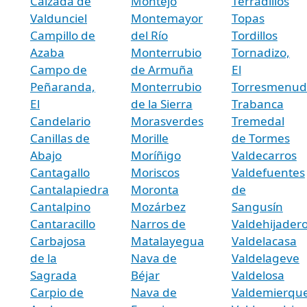
Calzada de
Montejo
Terradillos
Valdunciel
Montemayor
Topas
Campillo de
del Río
Tordillos
Azaba
Monterrubio
Tornadizo,
Campo de
de Armuña
El
Peñaranda,
Monterrubio
Torresmenud
El
de la Sierra
Trabanca
Candelario
Morasverdes
Tremedal
Canillas de
Morille
de Tormes
Abajo
Moríñigo
Valdecarros
Cantagallo
Moriscos
Valdefuentes
Cantalapiedra
Moronta
de
Cantalpino
Mozárbez
Sangusín
Cantaracillo
Narros de
Valdehijader
Carbajosa
Matalayegua
Valdelacasa
de la
Nava de
Valdelageve
Sagrada
Béjar
Valdelosa
Carpio de
Nava de
Valdemierqu