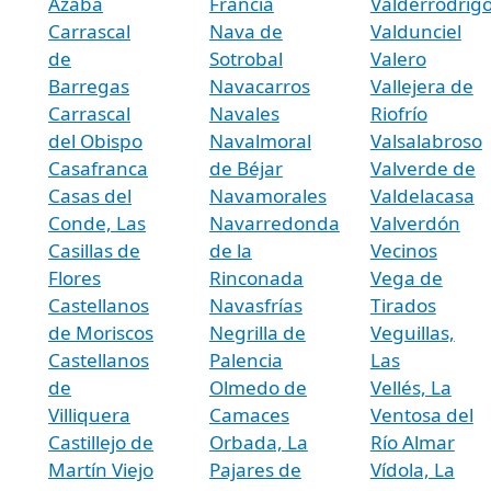
Azaba
Francia
Valderrodrig
Carrascal
Nava de
Valdunciel
de
Sotrobal
Valero
Barregas
Navacarros
Vallejera de
Carrascal
Navales
Riofrío
del Obispo
Navalmoral
Valsalabroso
Casafranca
de Béjar
Valverde de
Casas del
Navamorales
Valdelacasa
Conde, Las
Navarredonda
Valverdón
Casillas de
de la
Vecinos
Flores
Rinconada
Vega de
Castellanos
Navasfrías
Tirados
de Moriscos
Negrilla de
Veguillas,
Castellanos
Palencia
Las
de
Olmedo de
Vellés, La
Villiquera
Camaces
Ventosa del
Castillejo de
Orbada, La
Río Almar
Martín Viejo
Pajares de
Vídola, La