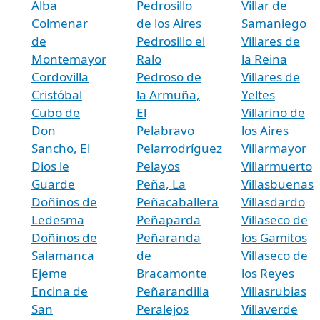
Alba
Pedrosillo
Villar de
Colmenar
de los Aires
Samaniego
de
Pedrosillo el
Villares de
Montemayor
Ralo
la Reina
Cordovilla
Pedroso de
Villares de
Cristóbal
la Armuña,
Yeltes
Cubo de
El
Villarino de
Don
Pelabravo
los Aires
Sancho, El
Pelarrodríguez
Villarmayor
Dios le
Pelayos
Villarmuerto
Guarde
Peña, La
Villasbuenas
Doñinos de
Peñacaballera
Villasdardo
Ledesma
Peñaparda
Villaseco de
Doñinos de
Peñaranda
los Gamitos
Salamanca
de
Villaseco de
Ejeme
Bracamonte
los Reyes
Encina de
Peñarandilla
Villasrubias
San
Peralejos
Villaverde