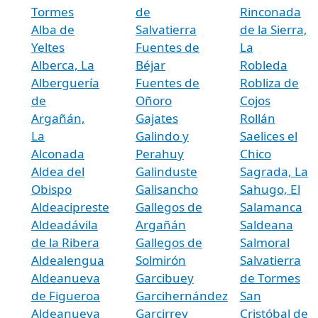
Tormes
de
Rinconada
Alba de
Salvatierra
de la Sierra,
Yeltes
Fuentes de
La
Alberca, La
Béjar
Robleda
Alberguería
Fuentes de
Robliza de
de
Oñoro
Cojos
Argañán,
Gajates
Rollán
La
Galindo y
Saelices el
Alconada
Perahuy
Chico
Aldea del
Galinduste
Sagrada, La
Obispo
Galisancho
Sahugo, El
Aldeacipreste
Gallegos de
Salamanca
Aldeadávila
Argañán
Saldeana
de la Ribera
Gallegos de
Salmoral
Aldealengua
Solmirón
Salvatierra
Aldeanueva
Garcibuey
de Tormes
de Figueroa
Garcihernández
San
Aldeanueva
Garcirrey
Cristóbal de