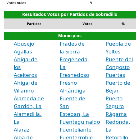
Votos nulos
9
Resultados Votos por Partidos de Sobradillo
Partidos
Votos
%
Municipios
Abusejo
Frades de
Puebla de
Agallas
la Sierra
Yeltes
Ahigal de
Fregeneda,
Puente del
los
La
Congosto
Aceiteros
Fresnedoso
Puertas
Ahigal de
Fresno
Puerto de
Villarino
Alhándiga
Béjar
Alameda de
Fuente de
Puerto
Gardón, La
San
Seguro
Alamedilla,
Esteban, La
Rágama
La
Fuenteguinaldo
Redonda,
Alaraz
Fuenteliante
La
Alba de
Fuenterroble
Retortillo