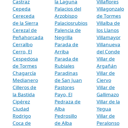
Castraz
la Laguna
Villaflores
Cepeda
Palacios del
Villagonzalo
Cereceda
Arzobispo
de Tormes
de la Sierra
Palaciosrubios
Villalba de
Cerezal de
Palencia de
los Llanos
Peñahorcada
Negrilla
Villamayor
Cerralbo
Parada de
Villanueva
Cerro, El
Arriba
del Conde
Cespedosa
Parada de
Villar de
de Tormes
Rubiales
Argañán
Chagarcía
Paradinas
Villar de
Medianero
de San Juan
Ciervo
Cilleros de
Pastores
Villar de
la Bastida
Payo, El
Gallimazo
Cipérez
Pedraza de
Villar de la
Ciudad
Alba
Yegua
Rodrigo
Pedrosillo
Villar de
Coca de
de Alba
Peralonso