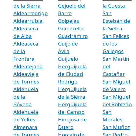
de la Sierra
Gejuelo del
la Cuesta
Aldearrodrigo
Barro
San
Aldearrubia
Golpejas
Esteban de
Aldeaseca
Gomecello
la Sierra
de Alba
Guadramiro
San Felices
Aldeaseca
Guijo de
de los
de la
Ávila
Gallegos
Frontera
Guijuelo
San Martín
Aldeatejada
Herguijuela
del
Aldeavieja
de Ciudad
Castañar
de Tormes
Rodrigo
San Miguel
Aldehuela
Herguijuela
de Valero
de la
de la Sierra
San Miguel
Bóveda
Herguijuela
del Robledo
Aldehuela
del Campo
San
de Yeltes
Hinojosa de
Morales
Almenara
Duero
San Muñoz
de Tormes
Horcajo de
San Pedro