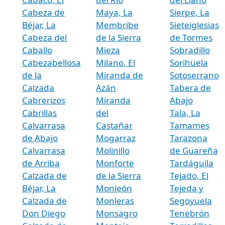
Cabeza de
Maya, La
Sierpe, La
Béjar, La
Membribe
Sieteiglesias
Cabeza del
de la Sierra
de Tormes
Caballo
Mieza
Sobradillo
Cabezabellosa
Milano, El
Sorihuela
de la
Miranda de
Sotoserrano
Calzada
Azán
Tabera de
Cabrerizos
Miranda
Abajo
Cabrillas
del
Tala, La
Calvarrasa
Castañar
Tamames
de Abajo
Mogarraz
Tarazona
Calvarrasa
Molinillo
de Guareña
de Arriba
Monforte
Tardáguila
Calzada de
de la Sierra
Tejado, El
Béjar, La
Monleón
Tejeda y
Calzada de
Monleras
Segoyuela
Don Diego
Monsagro
Tenebrón