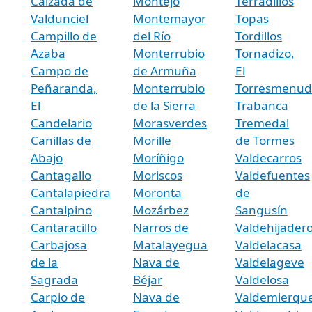
Calzada de
Montejo
Terradillos
Valdunciel
Montemayor
Topas
Campillo de
del Río
Tordillos
Azaba
Monterrubio
Tornadizo,
Campo de
de Armuña
El
Peñaranda,
Monterrubio
Torresmenud
El
de la Sierra
Trabanca
Candelario
Morasverdes
Tremedal
Canillas de
Morille
de Tormes
Abajo
Moríñigo
Valdecarros
Cantagallo
Moriscos
Valdefuentes
Cantalapiedra
Moronta
de
Cantalpino
Mozárbez
Sangusín
Cantaracillo
Narros de
Valdehijader
Carbajosa
Matalayegua
Valdelacasa
de la
Nava de
Valdelageve
Sagrada
Béjar
Valdelosa
Carpio de
Nava de
Valdemierqu