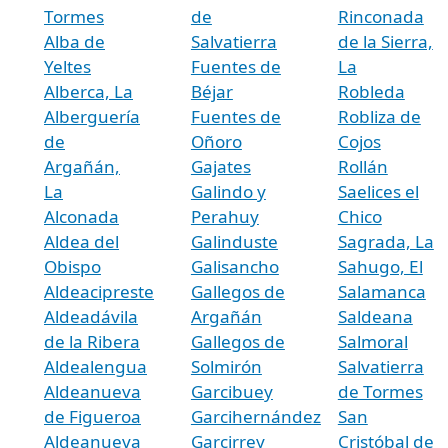
Tormes
de
Rinconada
Alba de
Salvatierra
de la Sierra,
Yeltes
Fuentes de
La
Alberca, La
Béjar
Robleda
Alberguería
Fuentes de
Robliza de
de
Oñoro
Cojos
Argañán,
Gajates
Rollán
La
Galindo y
Saelices el
Alconada
Perahuy
Chico
Aldea del
Galinduste
Sagrada, La
Obispo
Galisancho
Sahugo, El
Aldeacipreste
Gallegos de
Salamanca
Aldeadávila
Argañán
Saldeana
de la Ribera
Gallegos de
Salmoral
Aldealengua
Solmirón
Salvatierra
Aldeanueva
Garcibuey
de Tormes
de Figueroa
Garcihernández
San
Aldeanueva
Garcirrey
Cristóbal de