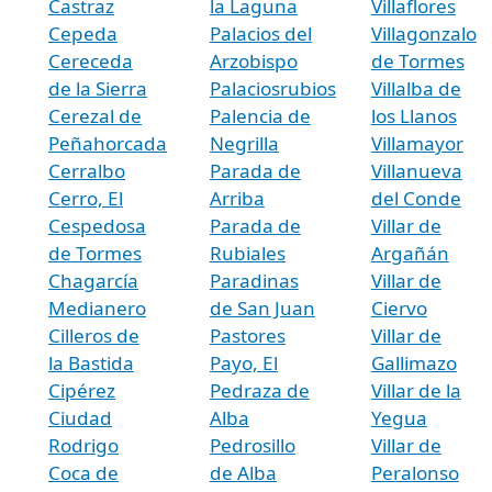
Castraz
la Laguna
Villaflores
Cepeda
Palacios del
Villagonzalo
Cereceda
Arzobispo
de Tormes
de la Sierra
Palaciosrubios
Villalba de
Cerezal de
Palencia de
los Llanos
Peñahorcada
Negrilla
Villamayor
Cerralbo
Parada de
Villanueva
Cerro, El
Arriba
del Conde
Cespedosa
Parada de
Villar de
de Tormes
Rubiales
Argañán
Chagarcía
Paradinas
Villar de
Medianero
de San Juan
Ciervo
Cilleros de
Pastores
Villar de
la Bastida
Payo, El
Gallimazo
Cipérez
Pedraza de
Villar de la
Ciudad
Alba
Yegua
Rodrigo
Pedrosillo
Villar de
Coca de
de Alba
Peralonso