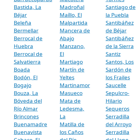
Bastida, La
Madroñal
Santiago de
Béjar
Maíllo, El
la Puebla
Beleña
Malpartida
Santibáñez
Bermellar
Mancera de
de Béjar
Berrocal de
Abajo
Santibáñez
Huebra
Manzano,
de la Sierra
Berrocal de
El
Santiz
Salvatierra
Martiago
Santos, Los
Boada
Martín de
Sardón de
Bodón, El
Yeltes
los Frailes
Bogajo
Martinamor
Saucelle
Bouza, La
Masueco
Sepulcro-
Bóveda del
Mata de
Hilario
Río Almar
Ledesma,
Sequeros
Brincones
La
Serradilla
Buenamadre
Matilla de
del Arroyo
Buenavista
los Caños
Serradilla
Cabaco, El
del Río
del Llano