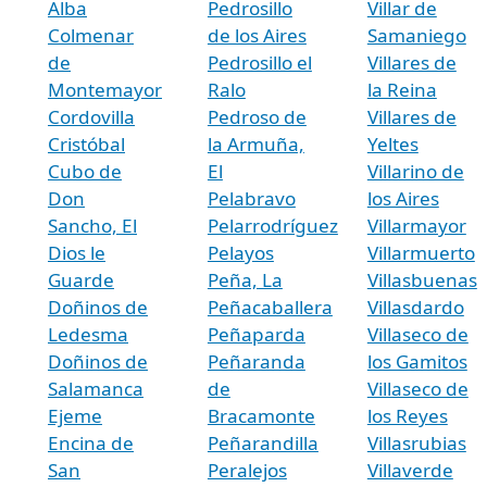
Alba
Pedrosillo
Villar de
Colmenar
de los Aires
Samaniego
de
Pedrosillo el
Villares de
Montemayor
Ralo
la Reina
Cordovilla
Pedroso de
Villares de
Cristóbal
la Armuña,
Yeltes
Cubo de
El
Villarino de
Don
Pelabravo
los Aires
Sancho, El
Pelarrodríguez
Villarmayor
Dios le
Pelayos
Villarmuerto
Guarde
Peña, La
Villasbuenas
Doñinos de
Peñacaballera
Villasdardo
Ledesma
Peñaparda
Villaseco de
Doñinos de
Peñaranda
los Gamitos
Salamanca
de
Villaseco de
Ejeme
Bracamonte
los Reyes
Encina de
Peñarandilla
Villasrubias
San
Peralejos
Villaverde