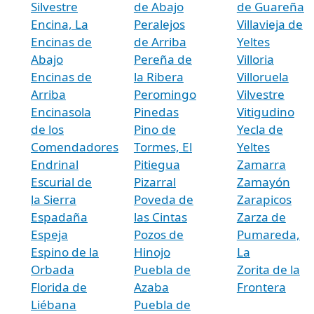
Silvestre
de Abajo
de Guareña
Encina, La
Peralejos
Villavieja de
Encinas de
de Arriba
Yeltes
Abajo
Pereña de
Villoria
Encinas de
la Ribera
Villoruela
Arriba
Peromingo
Vilvestre
Encinasola
Pinedas
Vitigudino
de los
Pino de
Yecla de
Comendadores
Tormes, El
Yeltes
Endrinal
Pitiegua
Zamarra
Escurial de
Pizarral
Zamayón
la Sierra
Poveda de
Zarapicos
Espadaña
las Cintas
Zarza de
Espeja
Pozos de
Pumareda,
Espino de la
Hinojo
La
Orbada
Puebla de
Zorita de la
Florida de
Azaba
Frontera
Liébana
Puebla de