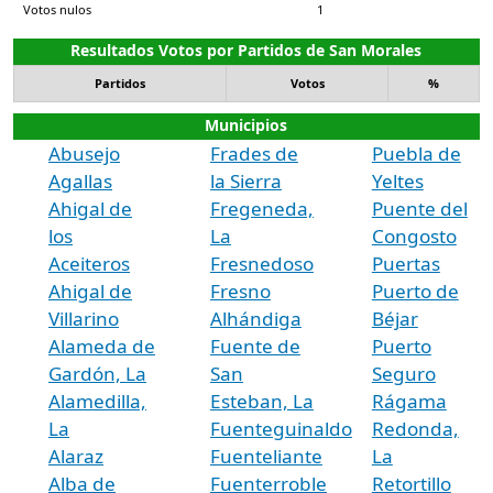
Votos nulos
1
Resultados Votos por Partidos de San Morales
Partidos
Votos
%
Municipios
Abusejo
Frades de
Puebla de
Agallas
la Sierra
Yeltes
Ahigal de
Fregeneda,
Puente del
los
La
Congosto
Aceiteros
Fresnedoso
Puertas
Ahigal de
Fresno
Puerto de
Villarino
Alhándiga
Béjar
Alameda de
Fuente de
Puerto
Gardón, La
San
Seguro
Alamedilla,
Esteban, La
Rágama
La
Fuenteguinaldo
Redonda,
Alaraz
Fuenteliante
La
Alba de
Fuenterroble
Retortillo