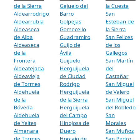
de la Sierra
Gejuelo del
la Cuesta
Aldearrodrigo
Barro
San
Aldearrubia
Golpejas
Esteban de
Aldeaseca
Gomecello
la Sierra
de Alba
Guadramiro
San Felices
Aldeaseca
Guijo de
de los
de la
Ávila
Gallegos
Frontera
Guijuelo
San Martín
Aldeatejada
Herguijuela
del
Aldeavieja
de Ciudad
Castañar
de Tormes
Rodrigo
San Miguel
Aldehuela
Herguijuela
de Valero
de la
de la Sierra
San Miguel
Bóveda
Herguijuela
del Robledo
Aldehuela
del Campo
San
de Yeltes
Hinojosa de
Morales
Almenara
Duero
San Muñoz
de Tormes
Horcajo de
San Pedro