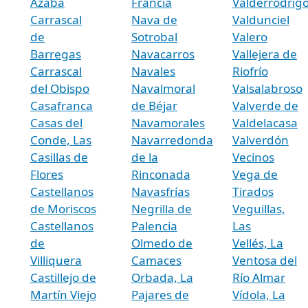
Azaba
Francia
Valderrodrig
Carrascal
Nava de
Valdunciel
de
Sotrobal
Valero
Barregas
Navacarros
Vallejera de
Carrascal
Navales
Riofrío
del Obispo
Navalmoral
Valsalabroso
Casafranca
de Béjar
Valverde de
Casas del
Navamorales
Valdelacasa
Conde, Las
Navarredonda
Valverdón
Casillas de
de la
Vecinos
Flores
Rinconada
Vega de
Castellanos
Navasfrías
Tirados
de Moriscos
Negrilla de
Veguillas,
Castellanos
Palencia
Las
de
Olmedo de
Vellés, La
Villiquera
Camaces
Ventosa del
Castillejo de
Orbada, La
Río Almar
Martín Viejo
Pajares de
Vídola, La