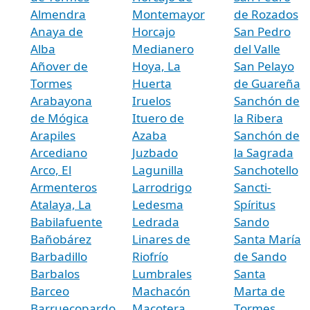
Almendra
Montemayor
de Rozados
Anaya de
Horcajo
San Pedro
Alba
Medianero
del Valle
Añover de
Hoya, La
San Pelayo
Tormes
Huerta
de Guareña
Arabayona
Iruelos
Sanchón de
de Mógica
Ituero de
la Ribera
Arapiles
Azaba
Sanchón de
Arcediano
Juzbado
la Sagrada
Arco, El
Lagunilla
Sanchotello
Armenteros
Larrodrigo
Sancti-
Atalaya, La
Ledesma
Spíritus
Babilafuente
Ledrada
Sando
Bañobárez
Linares de
Santa María
Barbadillo
Riofrío
de Sando
Barbalos
Lumbrales
Santa
Barceo
Machacón
Marta de
Barruecopardo
Macotera
Tormes