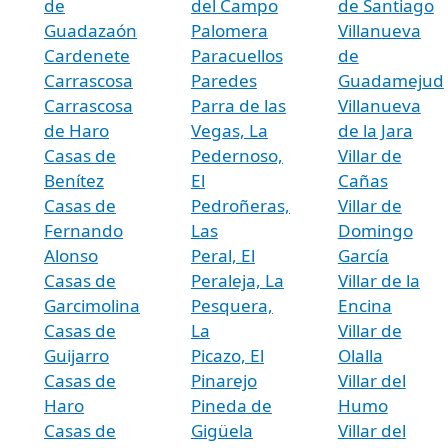
de
del Campo
de Santiago
Guadazaón
Palomera
Villanueva
Cardenete
Paracuellos
de
Carrascosa
Paredes
Guadamejud
Carrascosa
Parra de las
Villanueva
de Haro
Vegas, La
de la Jara
Casas de
Pedernoso,
Villar de
Benítez
El
Cañas
Casas de
Pedroñeras,
Villar de
Fernando
Las
Domingo
Alonso
Peral, El
García
Casas de
Peraleja, La
Villar de la
Garcimolina
Pesquera,
Encina
Casas de
La
Villar de
Guijarro
Picazo, El
Olalla
Casas de
Pinarejo
Villar del
Haro
Pineda de
Humo
Casas de
Gigüela
Villar del