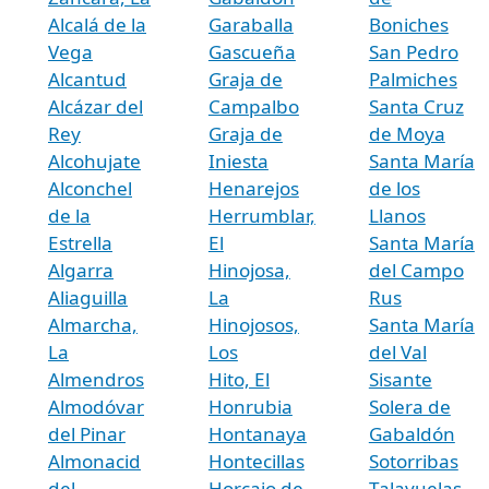
Alcalá de la
Garaballa
Boniches
Vega
Gascueña
San Pedro
Alcantud
Graja de
Palmiches
Alcázar del
Campalbo
Santa Cruz
Rey
Graja de
de Moya
Alcohujate
Iniesta
Santa María
Alconchel
Henarejos
de los
de la
Herrumblar,
Llanos
Estrella
El
Santa María
Algarra
Hinojosa,
del Campo
Aliaguilla
La
Rus
Almarcha,
Hinojosos,
Santa María
La
Los
del Val
Almendros
Hito, El
Sisante
Almodóvar
Honrubia
Solera de
del Pinar
Hontanaya
Gabaldón
Almonacid
Hontecillas
Sotorribas
del
Horcajo de
Talayuelas