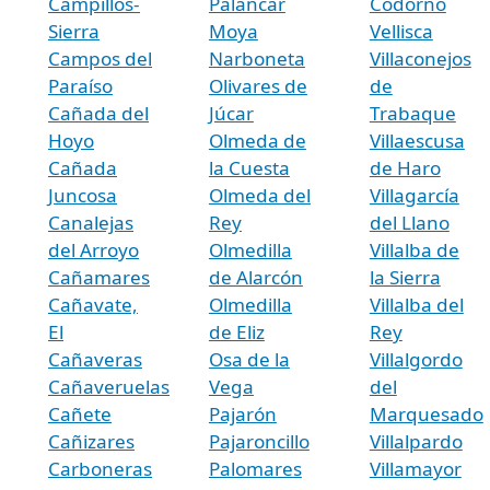
Campillos-
Palancar
Codorno
Sierra
Moya
Vellisca
Campos del
Narboneta
Villaconejos
Paraíso
Olivares de
de
Cañada del
Júcar
Trabaque
Hoyo
Olmeda de
Villaescusa
Cañada
la Cuesta
de Haro
Juncosa
Olmeda del
Villagarcía
Canalejas
Rey
del Llano
del Arroyo
Olmedilla
Villalba de
Cañamares
de Alarcón
la Sierra
Cañavate,
Olmedilla
Villalba del
El
de Eliz
Rey
Cañaveras
Osa de la
Villalgordo
Cañaveruelas
Vega
del
Cañete
Pajarón
Marquesado
Cañizares
Pajaroncillo
Villalpardo
Carboneras
Palomares
Villamayor