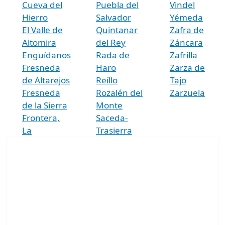
Cueva del
Puebla del
Vindel
Hierro
Salvador
Yémeda
El Valle de
Quintanar
Zafra de
Altomira
del Rey
Záncara
Enguídanos
Rada de
Zafrilla
Fresneda
Haro
Zarza de
de Altarejos
Reíllo
Tajo
Fresneda
Rozalén del
Zarzuela
de la Sierra
Monte
Frontera,
Saceda-
La
Trasierra