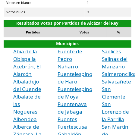
Votos en blanco
1
Votos nulos
9
Resultados Votos por Partidos de Alcázar del Rey
Partidos
Votos
%
Municipios
Abia de la
Fuente de
Saelices
Obispalía
Pedro
Salinas del
Acebrón, El
Naharro
Manzano
Alarcón
Fuentelespino
Salmeroncillo
Albaladejo
de Haro
Salvacañete
del Cuende
Fuentelespino
San
Albalate de
de Moya
Clemente
las
Fuentenava
San
Nogueras
de Jábaga
Lorenzo de
Albendea
Fuentes
la Parrilla
Alberca de
Fuertescusa
San Martín
Záncara, La
Gabaldón
de