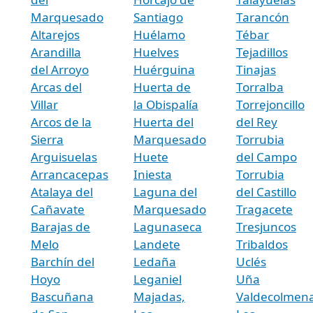
Marquesado
Santiago
Tarancón
Altarejos
Huélamo
Tébar
Arandilla
Huelves
Tejadillos
del Arroyo
Huérguina
Tinajas
Arcas del
Huerta de
Torralba
Villar
la Obispalía
Torrejoncillo
Arcos de la
Huerta del
del Rey
Sierra
Marquesado
Torrubia
Arguisuelas
Huete
del Campo
Arrancacepas
Iniesta
Torrubia
Atalaya del
Laguna del
del Castillo
Cañavate
Marquesado
Tragacete
Barajas de
Lagunaseca
Tresjuncos
Melo
Landete
Tribaldos
Barchín del
Ledaña
Uclés
Hoyo
Leganiel
Uña
Bascuñana
Majadas,
Valdecolmena