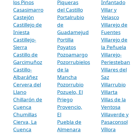
los Pinos
Piqueras
Infantado
Casasimarro
del Castillo
Villar y
Castejón
Portalrubio
Velasco
Castillejo de
de
Villarejo de
Iniesta
Guadamejud
Fuentes
Castillejo-
Portilla
Villarejo de
Sierra
Poyatos
la Peñuela
Castillo de
Pozoamargo
Villarejo-
Garcimuñoz
Pozorrubielos
Periesteban
Castillo-
de la
Villares del
Albaráñez
Mancha
Saz
Cervera del
Pozorrubio
Villarrubio
Llano
Pozuelo, El
Villarta
Chillarón de
Priego
Villas de la
Cuenca
Provencio,
Ventosa
Chumillas
El
Villaverde y
Cierva, La
Puebla de
Pasaconsol
Cuenca
Almenara
Víllora