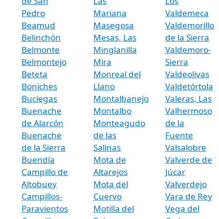
de San
Las
Los
Pedro
Mariana
Valdemeca
Beamud
Masegosa
Valdemorillo
Belinchón
Mesas, Las
de la Sierra
Belmonte
Minglanilla
Valdemoro-
Belmontejo
Mira
Sierra
Beteta
Monreal del
Valdeolivas
Boniches
Llano
Valdetórtola
Buciegas
Montalbanejo
Valeras, Las
Buenache
Montalbo
Valhermoso
de Alarcón
Monteagudo
de la
Buenache
de las
Fuente
de la Sierra
Salinas
Valsalobre
Buendía
Mota de
Valverde de
Campillo de
Altarejos
Júcar
Altobuey
Mota del
Valverdejo
Campillos-
Cuervo
Vara de Rey
Paravientos
Motilla del
Vega del