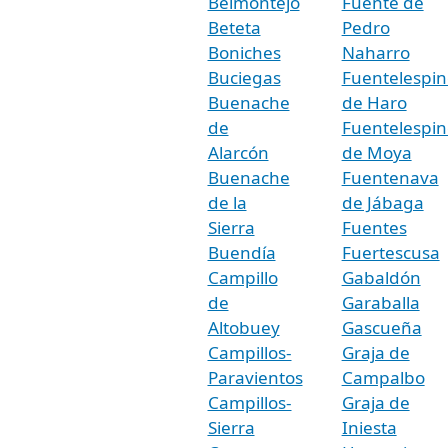
Belmontejo
Fuente de
Beteta
Pedro
Boniches
Naharro
Buciegas
Fuentelespin
Buenache
de Haro
de
Fuentelespin
Alarcón
de Moya
Buenache
Fuentenava
de la
de Jábaga
Sierra
Fuentes
Buendía
Fuertescusa
Campillo
Gabaldón
de
Garaballa
Altobuey
Gascueña
Campillos-
Graja de
Paravientos
Campalbo
Campillos-
Graja de
Sierra
Iniesta