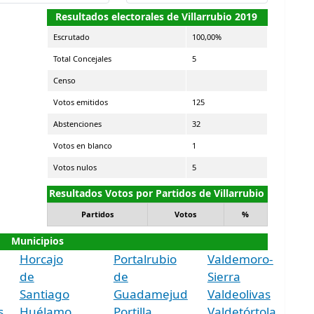
Resultados electorales de Villarrubio 2019
Escrutado
100,00%
Total Concejales
5
Censo
Votos emitidos
125
Abstenciones
32
Votos en blanco
1
Votos nulos
5
Resultados Votos por Partidos de Villarrubio
Partidos
Votos
%
Municipios
Horcajo
Portalrubio
Valdemoro-
de
de
Sierra
Santiago
Guadamejud
Valdeolivas
s
Huélamo
Portilla
Valdetórtola