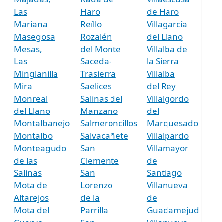
Las
Haro
de Haro
Mariana
Reíllo
Villagarcía
Masegosa
Rozalén
del Llano
Mesas,
del Monte
Villalba de
Las
Saceda-
la Sierra
Minglanilla
Trasierra
Villalba
Mira
Saelices
del Rey
Monreal
Salinas del
Villalgordo
del Llano
Manzano
del
Montalbanejo
Salmeroncillos
Marquesado
Montalbo
Salvacañete
Villalpardo
Monteagudo
San
Villamayor
de las
Clemente
de
Salinas
San
Santiago
Mota de
Lorenzo
Villanueva
Altarejos
de la
de
Mota del
Parrilla
Guadamejud