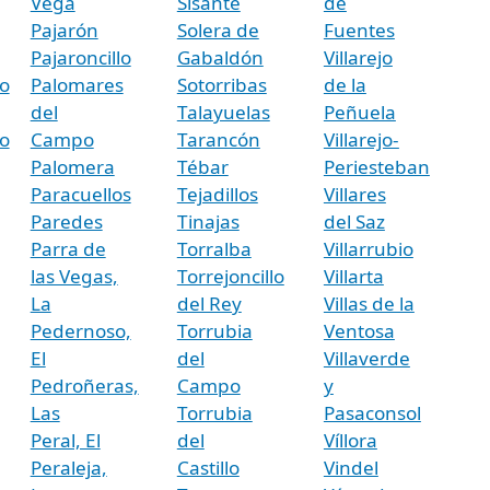
Vega
Sisante
de
Pajarón
Solera de
Fuentes
Pajaroncillo
Gabaldón
Villarejo
o
Palomares
Sotorribas
de la
del
Talayuelas
Peñuela
o
Campo
Tarancón
Villarejo-
Palomera
Tébar
Periesteban
Paracuellos
Tejadillos
Villares
Paredes
Tinajas
del Saz
Parra de
Torralba
Villarrubio
las Vegas,
Torrejoncillo
Villarta
La
del Rey
Villas de la
Pedernoso,
Torrubia
Ventosa
El
del
Villaverde
Pedroñeras,
Campo
y
Las
Torrubia
Pasaconsol
Peral, El
del
Víllora
Peraleja,
Castillo
Vindel