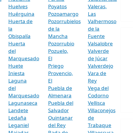
Huelves
Poyatos
Valeras,
Huérguina
Pozoamargo
Las
Huerta de
Pozorrubielos
Valhermoso
la
de la
de la
Obispalía
Mancha
Fuente
Huerta
Pozorrubio
Valsalobre
del
Pozuelo,
Valverde
Marquesado
El
de Júcar
Huete
Priego
Valverdejo
Iniesta
Provencio,
Vara de
Laguna
El
Rey
del
Puebla de
Vega del
Marquesado
Almenara
Codorno
Lagunaseca
Puebla del
Vellisca
Landete
Salvador
Villaconejos
Ledaña
Quintanar
de
Leganiel
del Rey
Trabaque
Majadas,
Rada de
Villaescusa