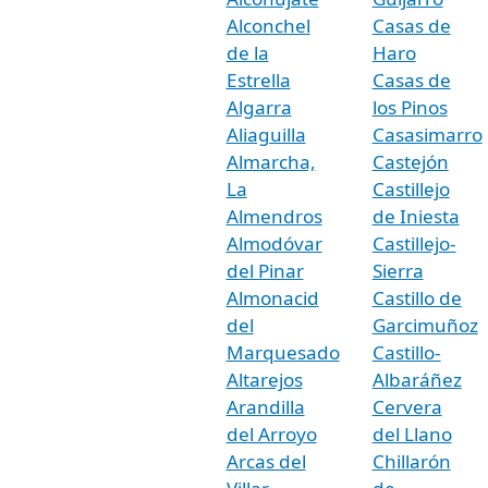
Alconchel
Casas de
de la
Haro
Estrella
Casas de
Algarra
los Pinos
Aliaguilla
Casasimarro
Almarcha,
Castejón
La
Castillejo
Almendros
de Iniesta
Almodóvar
Castillejo-
del Pinar
Sierra
Almonacid
Castillo de
del
Garcimuñoz
Marquesado
Castillo-
Altarejos
Albaráñez
Arandilla
Cervera
del Arroyo
del Llano
Arcas del
Chillarón