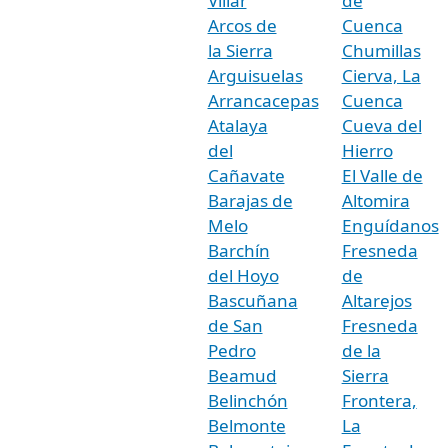
Villar
de
Arcos de
Cuenca
la Sierra
Chumillas
Arguisuelas
Cierva, La
Arrancacepas
Cuenca
Atalaya
Cueva del
del
Hierro
Cañavate
El Valle de
Barajas de
Altomira
Melo
Enguídanos
Barchín
Fresneda
del Hoyo
de
Bascuñana
Altarejos
de San
Fresneda
Pedro
de la
Beamud
Sierra
Belinchón
Frontera,
Belmonte
La