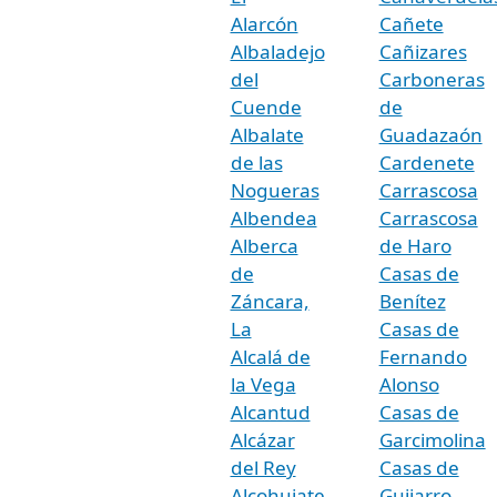
Alarcón
Cañete
Albaladejo
Cañizares
del
Carboneras
Cuende
de
Albalate
Guadazaón
de las
Cardenete
Nogueras
Carrascosa
Albendea
Carrascosa
Alberca
de Haro
de
Casas de
Záncara,
Benítez
La
Casas de
Alcalá de
Fernando
la Vega
Alonso
Alcantud
Casas de
Alcázar
Garcimolina
del Rey
Casas de
Alcohujate
Guijarro