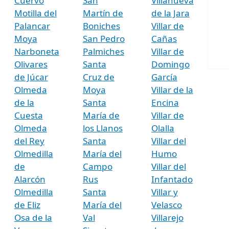
Cuervo
San
Villanueva
Motilla del
Martín de
de la Jara
Palancar
Boniches
Villar de
Moya
San Pedro
Cañas
Narboneta
Palmiches
Villar de
Olivares
Santa
Domingo
de Júcar
Cruz de
García
Olmeda
Moya
Villar de la
de la
Santa
Encina
Cuesta
María de
Villar de
Olmeda
los Llanos
Olalla
del Rey
Santa
Villar del
Olmedilla
María del
Humo
de
Campo
Villar del
Alarcón
Rus
Infantado
Olmedilla
Santa
Villar y
de Eliz
María del
Velasco
Osa de la
Val
Villarejo