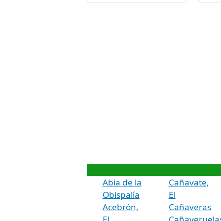
Abia de la
Cañavate,
Obispalía
El
Acebrón,
Cañaveras
El
Cañaveruela