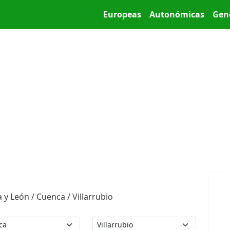
Pasar al contenido principal
Main menu
Europeas
Autonómicas
Gen
 y León / Cuenca / Villarrubio