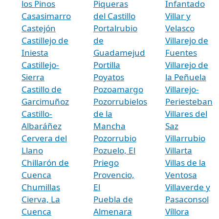
los Pinos
Piqueras
Infantado
Casasimarro
del Castillo
Villar y
Castejón
Portalrubio
Velasco
Castillejo de
de
Villarejo de
Iniesta
Guadamejud
Fuentes
Castillejo-
Portilla
Villarejo de
Sierra
Poyatos
la Peñuela
Castillo de
Pozoamargo
Villarejo-
Garcimuñoz
Pozorrubielos
Periesteban
Castillo-
de la
Villares del
Albaráñez
Mancha
Saz
Cervera del
Pozorrubio
Villarrubio
Llano
Pozuelo, El
Villarta
Chillarón de
Priego
Villas de la
Cuenca
Provencio,
Ventosa
Chumillas
El
Villaverde y
Cierva, La
Puebla de
Pasaconsol
Cuenca
Almenara
Víllora