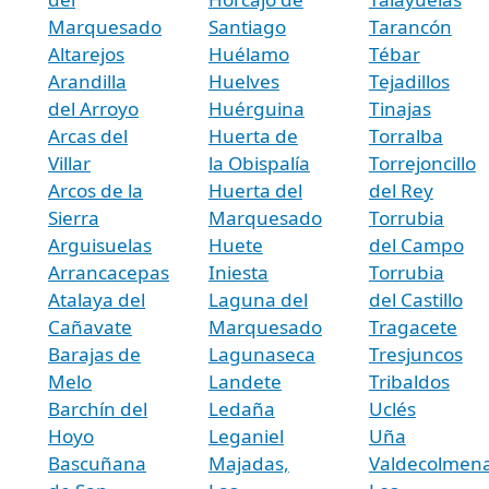
Marquesado
Santiago
Tarancón
Altarejos
Huélamo
Tébar
Arandilla
Huelves
Tejadillos
del Arroyo
Huérguina
Tinajas
Arcas del
Huerta de
Torralba
Villar
la Obispalía
Torrejoncillo
Arcos de la
Huerta del
del Rey
Sierra
Marquesado
Torrubia
Arguisuelas
Huete
del Campo
Arrancacepas
Iniesta
Torrubia
Atalaya del
Laguna del
del Castillo
Cañavate
Marquesado
Tragacete
Barajas de
Lagunaseca
Tresjuncos
Melo
Landete
Tribaldos
Barchín del
Ledaña
Uclés
Hoyo
Leganiel
Uña
Bascuñana
Majadas,
Valdecolmena