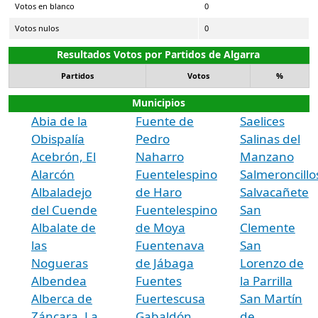
Votos en blanco
0
Votos nulos
0
Resultados Votos por Partidos de Algarra
Partidos
Votos
%
Municipios
Abia de la
Fuente de
Saelices
Obispalía
Pedro
Salinas del
Acebrón, El
Naharro
Manzano
Alarcón
Fuentelespino
Salmeroncillo
Albaladejo
de Haro
Salvacañete
del Cuende
Fuentelespino
San
Albalate de
de Moya
Clemente
las
Fuentenava
San
Nogueras
de Jábaga
Lorenzo de
Albendea
Fuentes
la Parrilla
Alberca de
Fuertescusa
San Martín
Záncara, La
Gabaldón
de