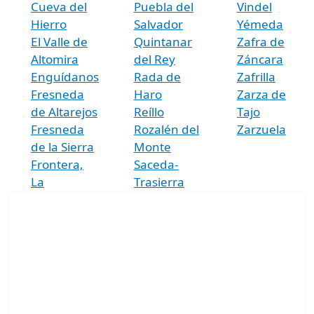
Cueva del
Puebla del
Vindel
Hierro
Salvador
Yémeda
El Valle de
Quintanar
Zafra de
Altomira
del Rey
Záncara
Enguídanos
Rada de
Zafrilla
Fresneda
Haro
Zarza de
de Altarejos
Reíllo
Tajo
Fresneda
Rozalén del
Zarzuela
de la Sierra
Monte
Frontera,
Saceda-
La
Trasierra