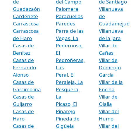
de
del Campo
de Santiago
Guadazaón
Palomera
Villanueva
Cardenete
Paracuellos
de
Carrascosa
Paredes
Guadamejud
Carrascosa
Parra de las
Villanueva
de Haro
Vegas, La
de la Jara
Casas de
Pedernoso,
Villar de
Benítez
El
Cañas
Casas de
Pedroñeras,
Villar de
Fernando
Las
Domingo
Alonso
Peral, El
García
Casas de
Peraleja, La
Villar de la
Garcimolina
Pesquera,
Encina
Casas de
La
Villar de
Guijarro
Picazo, El
Olalla
Casas de
Pinarejo
Villar del
Haro
Pineda de
Humo
Casas de
Gigüela
Villar del