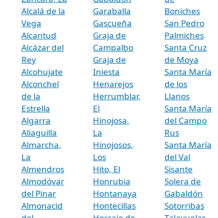
Alcalá de la
Garaballa
Boniches
Vega
Gascueña
San Pedro
Alcantud
Graja de
Palmiches
Alcázar del
Campalbo
Santa Cruz
Rey
Graja de
de Moya
Alcohujate
Iniesta
Santa María
Alconchel
Henarejos
de los
de la
Herrumblar,
Llanos
Estrella
El
Santa María
Algarra
Hinojosa,
del Campo
Aliaguilla
La
Rus
Almarcha,
Hinojosos,
Santa María
La
Los
del Val
Almendros
Hito, El
Sisante
Almodóvar
Honrubia
Solera de
del Pinar
Hontanaya
Gabaldón
Almonacid
Hontecillas
Sotorribas
del
Horcajo de
Talayuelas