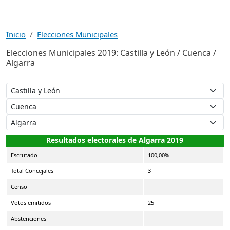
Inicio
Elecciones Municipales
Elecciones Municipales 2019: Castilla y León / Cuenca /
Algarra
Resultados electorales de Algarra 2019
Escrutado
100,00%
Total Concejales
3
Censo
Votos emitidos
25
Abstenciones