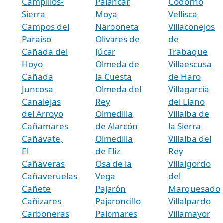
Campillos-
Palancar
Codorno
Sierra
Moya
Vellisca
Campos del
Narboneta
Villaconejos
Paraíso
Olivares de
de
Cañada del
Júcar
Trabaque
Hoyo
Olmeda de
Villaescusa
Cañada
la Cuesta
de Haro
Juncosa
Olmeda del
Villagarcía
Canalejas
Rey
del Llano
del Arroyo
Olmedilla
Villalba de
Cañamares
de Alarcón
la Sierra
Cañavate,
Olmedilla
Villalba del
El
de Eliz
Rey
Cañaveras
Osa de la
Villalgordo
Cañaveruelas
Vega
del
Cañete
Pajarón
Marquesado
Cañizares
Pajaroncillo
Villalpardo
Carboneras
Palomares
Villamayor