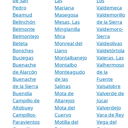
de San
Las
Los
Pedro
Mariana
Valdemeca
Beamud
Masegosa
Valdemorillo
Belinchón
Mesas, Las
de la Sierra
Belmonte
Minglanilla
Valdemoro-
Belmontejo
Mira
Sierra
Beteta
Monreal del
Valdeolivas
Boniches
Llano
Valdetórtola
Buciegas
Montalbanejo
Valeras, Las
Buenache
Montalbo
Valhermoso
de Alarcón
Monteagudo
de la
Buenache
de las
Fuente
de la Sierra
Salinas
Valsalobre
Buendía
Mota de
Valverde de
Campillo de
Altarejos
Júcar
Altobuey
Mota del
Valverdejo
Campillos-
Cuervo
Vara de Rey
Paravientos
Motilla del
Vega del