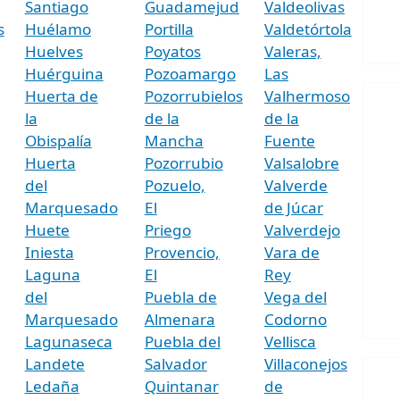
Santiago
Guadamejud
Valdeolivas
s
Huélamo
Portilla
Valdetórtola
Huelves
Poyatos
Valeras,
Huérguina
Pozoamargo
Las
Huerta de
Pozorrubielos
Valhermoso
la
de la
de la
Obispalía
Mancha
Fuente
Huerta
Pozorrubio
Valsalobre
del
Pozuelo,
Valverde
Marquesado
El
de Júcar
Huete
Priego
Valverdejo
Iniesta
Provencio,
Vara de
Laguna
El
Rey
del
Puebla de
Vega del
Marquesado
Almenara
Codorno
Lagunaseca
Puebla del
Vellisca
Landete
Salvador
Villaconejos
Ledaña
Quintanar
de