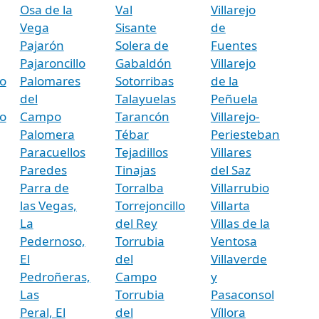
Osa de la
Val
Villarejo
Vega
Sisante
de
Pajarón
Solera de
Fuentes
Pajaroncillo
Gabaldón
Villarejo
o
Palomares
Sotorribas
de la
del
Talayuelas
Peñuela
o
Campo
Tarancón
Villarejo-
Palomera
Tébar
Periesteban
Paracuellos
Tejadillos
Villares
Paredes
Tinajas
del Saz
Parra de
Torralba
Villarrubio
las Vegas,
Torrejoncillo
Villarta
La
del Rey
Villas de la
Pedernoso,
Torrubia
Ventosa
El
del
Villaverde
Pedroñeras,
Campo
y
Las
Torrubia
Pasaconsol
Peral, El
del
Víllora