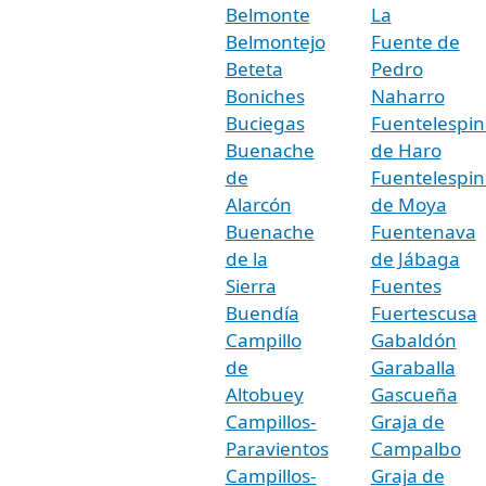
Belmonte
La
Belmontejo
Fuente de
Beteta
Pedro
Boniches
Naharro
Buciegas
Fuentelespin
Buenache
de Haro
de
Fuentelespin
Alarcón
de Moya
Buenache
Fuentenava
de la
de Jábaga
Sierra
Fuentes
Buendía
Fuertescusa
Campillo
Gabaldón
de
Garaballa
Altobuey
Gascueña
Campillos-
Graja de
Paravientos
Campalbo
Campillos-
Graja de