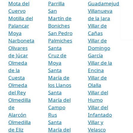
Mota del
Parrilla
Guadamejud
Cuervo
San
Villanueva
Motilla del
Martín de
de la Jara
Palancar
Boniches
Villar de
Moya
San Pedro
Cañas
Narboneta
Palmiches
Villar de
Olivares
Santa
Domingo
de Júcar
Cruz de
García
Olmeda
Moya
Villar de la
de la
Santa
Encina
Cuesta
María de
Villar de
Olmeda
los Llanos
Olalla
del Rey
Santa
Villar del
Olmedilla
María del
Humo
de
Campo
Villar del
Alarcón
Rus
Infantado
Olmedilla
Santa
Villar y
de Eliz
María del
Velasco