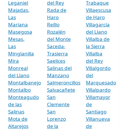
Leganiel
del Rey
Trabaque
Majadas,
Rada de
Villaescusa
Las
Haro
de Haro
Mariana
Reíllo
Villagarcía
Masegosa
Rozalén
del Llano
Mesas,
del Monte
Villalba de
Las
Saceda-
la Sierra
Minglanilla
Trasierra
Villalba
Mira
Saelices
del Rey
Monreal
Salinas del
Villalgordo
del Llano
Manzano
del
Montalbanejo
Salmeroncillos
Marquesado
Montalbo
Salvacañete
Villalpardo
Monteagudo
San
Villamayor
de las
Clemente
de
Salinas
San
Santiago
Mota de
Lorenzo
Villanueva
Altarejos
de la
de