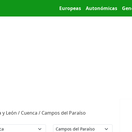
Pasar al contenido principal
Main menu
Europeas
Autonómicas
Gen
la y León / Cuenca / Campos del Paraíso