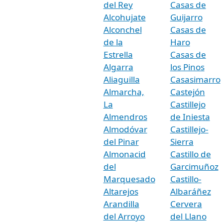
del Rey
Casas de
Alcohujate
Guijarro
Alconchel
Casas de
de la
Haro
Estrella
Casas de
Algarra
los Pinos
Aliaguilla
Casasimarro
Almarcha,
Castejón
La
Castillejo
Almendros
de Iniesta
Almodóvar
Castillejo-
del Pinar
Sierra
Almonacid
Castillo de
del
Garcimuñoz
Marquesado
Castillo-
Altarejos
Albaráñez
Arandilla
Cervera
del Arroyo
del Llano