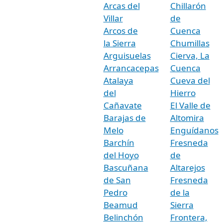
Arcas del
Chillarón
Villar
de
Arcos de
Cuenca
la Sierra
Chumillas
Arguisuelas
Cierva, La
Arrancacepas
Cuenca
Atalaya
Cueva del
del
Hierro
Cañavate
El Valle de
Barajas de
Altomira
Melo
Enguídanos
Barchín
Fresneda
del Hoyo
de
Bascuñana
Altarejos
de San
Fresneda
Pedro
de la
Beamud
Sierra
Belinchón
Frontera,