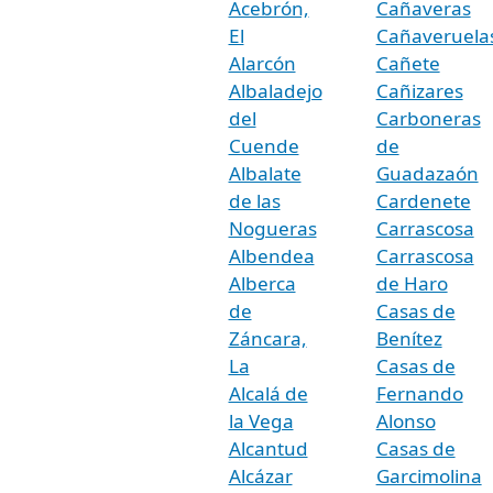
Acebrón,
Cañaveras
El
Cañaveruela
Alarcón
Cañete
Albaladejo
Cañizares
del
Carboneras
Cuende
de
Albalate
Guadazaón
de las
Cardenete
Nogueras
Carrascosa
Albendea
Carrascosa
Alberca
de Haro
de
Casas de
Záncara,
Benítez
La
Casas de
Alcalá de
Fernando
la Vega
Alonso
Alcantud
Casas de
Alcázar
Garcimolina