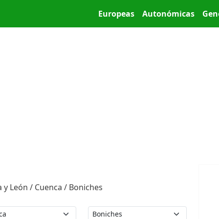
Pasar al contenido principal
Main menu
Europeas
Autonómicas
Gen
a y León / Cuenca / Boniches