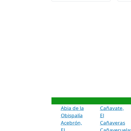
Abia de la
Cañavate,
Obispalía
El
Acebrón,
Cañaveras
El
Cañaveruela