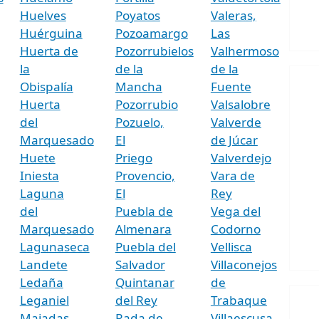
Huelves
Poyatos
Valeras,
Huérguina
Pozoamargo
Las
Huerta de
Pozorrubielos
Valhermoso
la
de la
de la
Obispalía
Mancha
Fuente
Huerta
Pozorrubio
Valsalobre
del
Pozuelo,
Valverde
Marquesado
El
de Júcar
Huete
Priego
Valverdejo
Iniesta
Provencio,
Vara de
Laguna
El
Rey
del
Puebla de
Vega del
Marquesado
Almenara
Codorno
Lagunaseca
Puebla del
Vellisca
Landete
Salvador
Villaconejos
Ledaña
Quintanar
de
Leganiel
del Rey
Trabaque
Majadas,
Rada de
Villaescusa