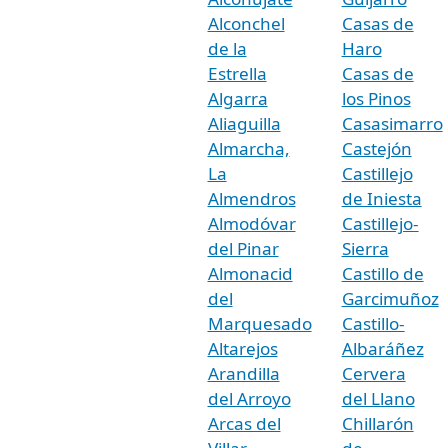
Alconchel
Casas de
de la
Haro
Estrella
Casas de
Algarra
los Pinos
Aliaguilla
Casasimarro
Almarcha,
Castejón
La
Castillejo
Almendros
de Iniesta
Almodóvar
Castillejo-
del Pinar
Sierra
Almonacid
Castillo de
del
Garcimuñoz
Marquesado
Castillo-
Altarejos
Albaráñez
Arandilla
Cervera
del Arroyo
del Llano
Arcas del
Chillarón