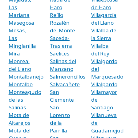
Las
Haro
de Haro
Mariana
Reíllo
Villagarcía
Masegosa
Rozalén
del Llano
Mesas,
del Monte
Villalba de
Las
Saceda-
la Sierra
Minglanilla
Trasierra
Villalba
Mira
Saelices
del Rey
Monreal
Salinas del
Villalgordo
del Llano
Manzano
del
Montalbanejo
Salmeroncillos
Marquesado
Montalbo
Salvacañete
Villalpardo
Monteagudo
San
Villamayor
de las
Clemente
de
Salinas
San
Santiago
Mota de
Lorenzo
Villanueva
Altarejos
de la
de
Mota del
Parrilla
Guadamejud