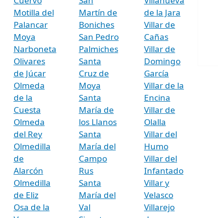
Cuervo
San
Villanueva
Motilla del
Martín de
de la Jara
Palancar
Boniches
Villar de
Moya
San Pedro
Cañas
Narboneta
Palmiches
Villar de
Olivares
Santa
Domingo
de Júcar
Cruz de
García
Olmeda
Moya
Villar de la
de la
Santa
Encina
Cuesta
María de
Villar de
Olmeda
los Llanos
Olalla
del Rey
Santa
Villar del
Olmedilla
María del
Humo
de
Campo
Villar del
Alarcón
Rus
Infantado
Olmedilla
Santa
Villar y
de Eliz
María del
Velasco
Osa de la
Val
Villarejo