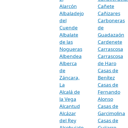
Alarcón
Cañete
Albaladejo
Cañizares
del
Carboneras
Cuende
de
Albalate
Guadazaón
de las
Cardenete
Nogueras
Carrascosa
Albendea
Carrascosa
Alberca
de Haro
de
Casas de
Záncara,
Benítez
La
Casas de
Alcalá de
Fernando
la Vega
Alonso
Alcantud
Casas de
Alcázar
Garcimolina
del Rey
Casas de
Alcohujate
Guijarro