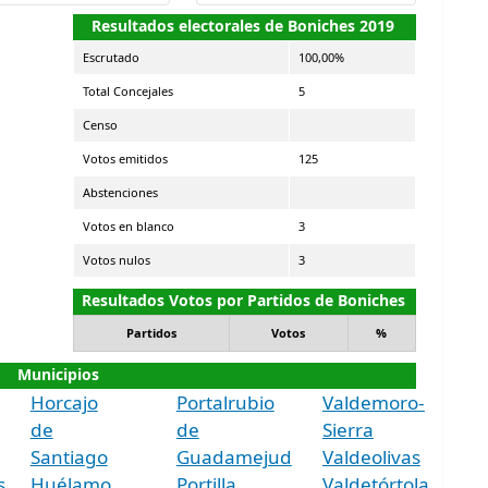
Resultados electorales de Boniches 2019
Escrutado
100,00%
Total Concejales
5
Censo
Votos emitidos
125
Abstenciones
Votos en blanco
3
Votos nulos
3
Resultados Votos por Partidos de Boniches
Partidos
Votos
%
Municipios
Horcajo
Portalrubio
Valdemoro-
de
de
Sierra
Santiago
Guadamejud
Valdeolivas
s
Huélamo
Portilla
Valdetórtola