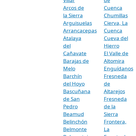
Villar
de
Arcos de
Cuenca
la Sierra
Chumillas
Arguisuelas
Cierva, La
Arrancacepas
Cuenca
Atalaya
Cueva del
del
Hierro
Cañavate
El Valle de
Barajas de
Altomira
Melo
Enguídanos
Barchín
Fresneda
del Hoyo
de
Bascuñana
Altarejos
de San
Fresneda
Pedro
de la
Beamud
Sierra
Belinchón
Frontera,
Belmonte
La