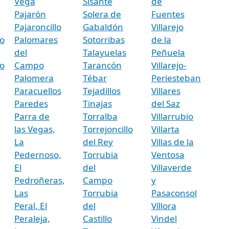
Vega
Sisante
de
Pajarón
Solera de
Fuentes
Pajaroncillo
Gabaldón
Villarejo
o
Palomares
Sotorribas
de la
del
Talayuelas
Peñuela
o
Campo
Tarancón
Villarejo-
Palomera
Tébar
Periesteban
Paracuellos
Tejadillos
Villares
Paredes
Tinajas
del Saz
Parra de
Torralba
Villarrubio
las Vegas,
Torrejoncillo
Villarta
La
del Rey
Villas de la
Pedernoso,
Torrubia
Ventosa
El
del
Villaverde
Pedroñeras,
Campo
y
Las
Torrubia
Pasaconsol
Peral, El
del
Víllora
Peraleja,
Castillo
Vindel