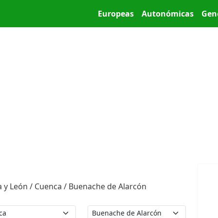
Pasar al contenido principal
Main menu
Europeas
Autonómicas
Gen
la y León / Cuenca / Buenache de Alarcón