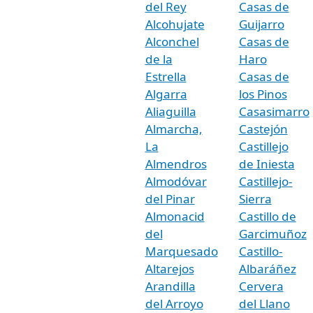
del Rey
Casas de
Alcohujate
Guijarro
Alconchel
Casas de
de la
Haro
Estrella
Casas de
Algarra
los Pinos
Aliaguilla
Casasimarro
Almarcha,
Castejón
La
Castillejo
Almendros
de Iniesta
Almodóvar
Castillejo-
del Pinar
Sierra
Almonacid
Castillo de
del
Garcimuñoz
Marquesado
Castillo-
Altarejos
Albaráñez
Arandilla
Cervera
del Arroyo
del Llano