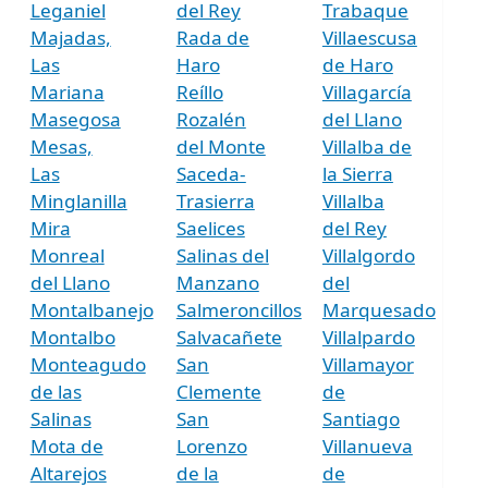
Leganiel
del Rey
Trabaque
Majadas,
Rada de
Villaescusa
Las
Haro
de Haro
Mariana
Reíllo
Villagarcía
Masegosa
Rozalén
del Llano
Mesas,
del Monte
Villalba de
Las
Saceda-
la Sierra
Minglanilla
Trasierra
Villalba
Mira
Saelices
del Rey
Monreal
Salinas del
Villalgordo
del Llano
Manzano
del
Montalbanejo
Salmeroncillos
Marquesado
Montalbo
Salvacañete
Villalpardo
Monteagudo
San
Villamayor
de las
Clemente
de
Salinas
San
Santiago
Mota de
Lorenzo
Villanueva
Altarejos
de la
de