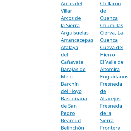
Arcas del
Chillarón
Villar
de
Arcos de
Cuenca
la Sierra
Chumillas
Arguisuelas
Cierva, La
Arrancacepas
Cuenca
Atalaya
Cueva del
del
Hierro
Cañavate
El Valle de
Barajas de
Altomira
Melo
Enguídanos
Barchín
Fresneda
del Hoyo
de
Bascuñana
Altarejos
de San
Fresneda
Pedro
de la
Beamud
Sierra
Belinchón
Frontera,