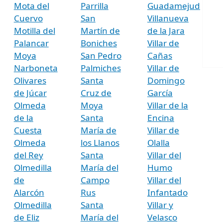
Mota del
Parrilla
Guadamejud
Cuervo
San
Villanueva
Motilla del
Martín de
de la Jara
Palancar
Boniches
Villar de
Moya
San Pedro
Cañas
Narboneta
Palmiches
Villar de
Olivares
Santa
Domingo
de Júcar
Cruz de
García
Olmeda
Moya
Villar de la
de la
Santa
Encina
Cuesta
María de
Villar de
Olmeda
los Llanos
Olalla
del Rey
Santa
Villar del
Olmedilla
María del
Humo
de
Campo
Villar del
Alarcón
Rus
Infantado
Olmedilla
Santa
Villar y
de Eliz
María del
Velasco