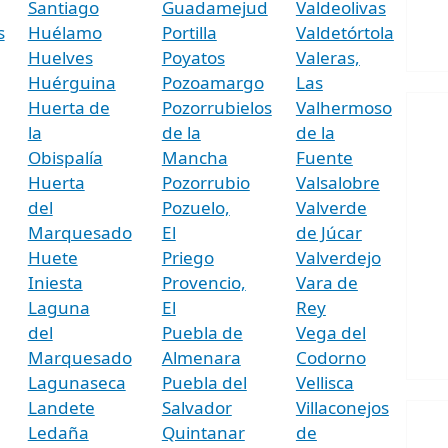
Santiago
Guadamejud
Valdeolivas
s
Huélamo
Portilla
Valdetórtola
Huelves
Poyatos
Valeras,
Huérguina
Pozoamargo
Las
Huerta de
Pozorrubielos
Valhermoso
la
de la
de la
Obispalía
Mancha
Fuente
Huerta
Pozorrubio
Valsalobre
del
Pozuelo,
Valverde
Marquesado
El
de Júcar
Huete
Priego
Valverdejo
Iniesta
Provencio,
Vara de
Laguna
El
Rey
del
Puebla de
Vega del
Marquesado
Almenara
Codorno
Lagunaseca
Puebla del
Vellisca
Landete
Salvador
Villaconejos
Ledaña
Quintanar
de