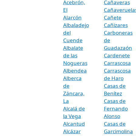
Acebrón,
Cañaveras
El
Cañaveruela
Alarcón
Cañete
Albaladejo
Cañizares
del
Carboneras
Cuende
de
Albalate
Guadazaón
de las
Cardenete
Nogueras
Carrascosa
Albendea
Carrascosa
Alberca
de Haro
de
Casas de
Záncara,
Benítez
La
Casas de
Alcalá de
Fernando
la Vega
Alonso
Alcantud
Casas de
Alcázar
Garcimolina