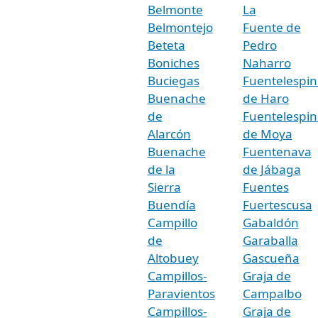
Belmonte
La
Belmontejo
Fuente de
Beteta
Pedro
Boniches
Naharro
Buciegas
Fuentelespin
Buenache
de Haro
de
Fuentelespin
Alarcón
de Moya
Buenache
Fuentenava
de la
de Jábaga
Sierra
Fuentes
Buendía
Fuertescusa
Campillo
Gabaldón
de
Garaballa
Altobuey
Gascueña
Campillos-
Graja de
Paravientos
Campalbo
Campillos-
Graja de