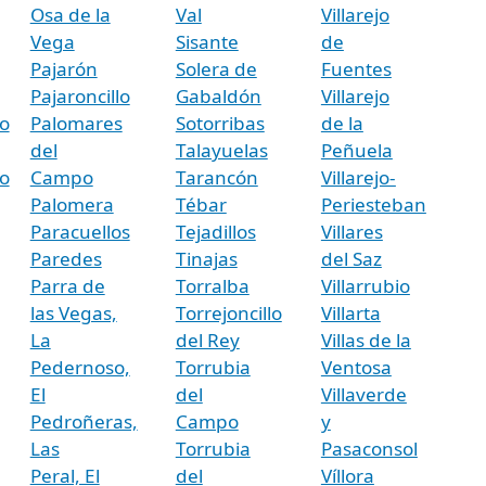
Osa de la
Val
Villarejo
Vega
Sisante
de
Pajarón
Solera de
Fuentes
Pajaroncillo
Gabaldón
Villarejo
o
Palomares
Sotorribas
de la
del
Talayuelas
Peñuela
o
Campo
Tarancón
Villarejo-
Palomera
Tébar
Periesteban
Paracuellos
Tejadillos
Villares
Paredes
Tinajas
del Saz
Parra de
Torralba
Villarrubio
las Vegas,
Torrejoncillo
Villarta
La
del Rey
Villas de la
Pedernoso,
Torrubia
Ventosa
El
del
Villaverde
Pedroñeras,
Campo
y
Las
Torrubia
Pasaconsol
Peral, El
del
Víllora