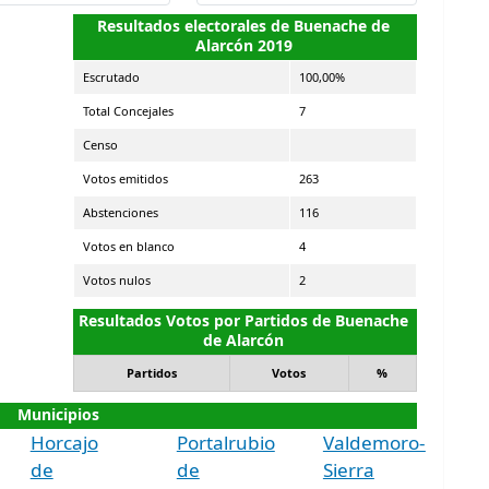
Resultados electorales de Buenache de
Alarcón 2019
Escrutado
100,00%
Total Concejales
7
Censo
Votos emitidos
263
Abstenciones
116
Votos en blanco
4
Votos nulos
2
Resultados Votos por Partidos de Buenache
de Alarcón
Partidos
Votos
%
Municipios
Horcajo
Portalrubio
Valdemoro-
de
de
Sierra