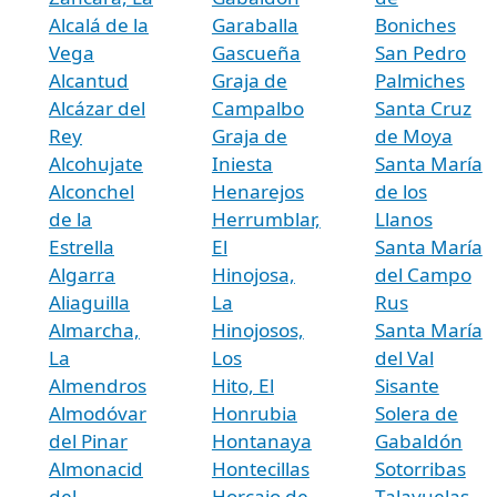
Alcalá de la
Garaballa
Boniches
Vega
Gascueña
San Pedro
Alcantud
Graja de
Palmiches
Alcázar del
Campalbo
Santa Cruz
Rey
Graja de
de Moya
Alcohujate
Iniesta
Santa María
Alconchel
Henarejos
de los
de la
Herrumblar,
Llanos
Estrella
El
Santa María
Algarra
Hinojosa,
del Campo
Aliaguilla
La
Rus
Almarcha,
Hinojosos,
Santa María
La
Los
del Val
Almendros
Hito, El
Sisante
Almodóvar
Honrubia
Solera de
del Pinar
Hontanaya
Gabaldón
Almonacid
Hontecillas
Sotorribas
del
Horcajo de
Talayuelas