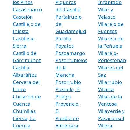
los Pinos
Piqueras
Infantado
Casasimarro
del Castillo
Villar y
Castejón
Portalrubio
Velasco
Castillejo de
de
Villarejo de
Iniesta
Guadamejud
Fuentes
Castillejo-
Portilla
Villarejo de
Sierra
Poyatos
la Peñuela
Castillo de
Pozoamargo
Villarejo-
Garcimuñoz
Pozorrubielos
Periesteban
Castillo-
de la
Villares del
Albaráñez
Mancha
Saz
Cervera del
Pozorrubio
Villarrubio
Llano
Pozuelo, El
Villarta
Chillarón de
Priego
Villas de la
Cuenca
Provencio,
Ventosa
Chumillas
El
Villaverde y
Cierva, La
Puebla de
Pasaconsol
Cuenca
Almenara
Víllora