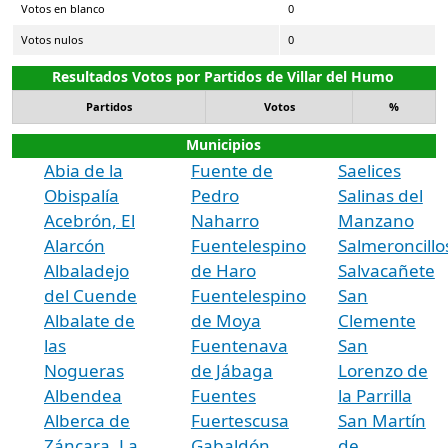
Votos en blanco
0
Votos nulos
0
Resultados Votos por Partidos de Villar del Humo
Partidos
Votos
%
Municipios
Abia de la
Fuente de
Saelices
Obispalía
Pedro
Salinas del
Acebrón, El
Naharro
Manzano
Alarcón
Fuentelespino
Salmeroncillo
Albaladejo
de Haro
Salvacañete
del Cuende
Fuentelespino
San
Albalate de
de Moya
Clemente
las
Fuentenava
San
Nogueras
de Jábaga
Lorenzo de
Albendea
Fuentes
la Parrilla
Alberca de
Fuertescusa
San Martín
Záncara, La
Gabaldón
de