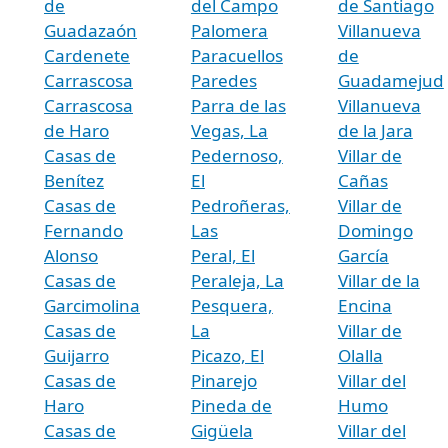
de
del Campo
de Santiago
Guadazaón
Palomera
Villanueva
Cardenete
Paracuellos
de
Carrascosa
Paredes
Guadamejud
Carrascosa
Parra de las
Villanueva
de Haro
Vegas, La
de la Jara
Casas de
Pedernoso,
Villar de
Benítez
El
Cañas
Casas de
Pedroñeras,
Villar de
Fernando
Las
Domingo
Alonso
Peral, El
García
Casas de
Peraleja, La
Villar de la
Garcimolina
Pesquera,
Encina
Casas de
La
Villar de
Guijarro
Picazo, El
Olalla
Casas de
Pinarejo
Villar del
Haro
Pineda de
Humo
Casas de
Gigüela
Villar del