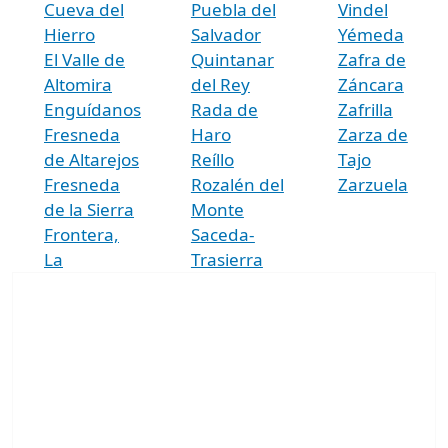
Cueva del
Puebla del
Vindel
Hierro
Salvador
Yémeda
El Valle de
Quintanar
Zafra de
Altomira
del Rey
Záncara
Enguídanos
Rada de
Zafrilla
Fresneda
Haro
Zarza de
de Altarejos
Reíllo
Tajo
Fresneda
Rozalén del
Zarzuela
de la Sierra
Monte
Frontera,
Saceda-
La
Trasierra