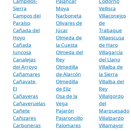
Campillos-
Palancar
Codorno
Sierra
Moya
Vellisca
Campos del
Narboneta
Villaconejos
Paraíso
Olivares de
de
Cañada del
Júcar
Trabaque
Hoyo
Olmeda de
Villaescusa
Cañada
la Cuesta
de Haro
Juncosa
Olmeda del
Villagarcía
Canalejas
Rey
del Llano
del Arroyo
Olmedilla
Villalba de
Cañamares
de Alarcón
la Sierra
Cañavate,
Olmedilla
Villalba del
El
de Eliz
Rey
Cañaveras
Osa de la
Villalgordo
Cañaveruelas
Vega
del
Cañete
Pajarón
Marquesado
Cañizares
Pajaroncillo
Villalpardo
Carboneras
Palomares
Villamayor