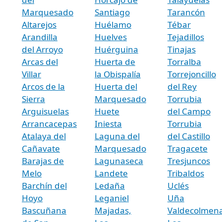
Marquesado
Santiago
Tarancón
Altarejos
Huélamo
Tébar
Arandilla
Huelves
Tejadillos
del Arroyo
Huérguina
Tinajas
Arcas del
Huerta de
Torralba
Villar
la Obispalía
Torrejoncillo
Arcos de la
Huerta del
del Rey
Sierra
Marquesado
Torrubia
Arguisuelas
Huete
del Campo
Arrancacepas
Iniesta
Torrubia
Atalaya del
Laguna del
del Castillo
Cañavate
Marquesado
Tragacete
Barajas de
Lagunaseca
Tresjuncos
Melo
Landete
Tribaldos
Barchín del
Ledaña
Uclés
Hoyo
Leganiel
Uña
Bascuñana
Majadas,
Valdecolmena