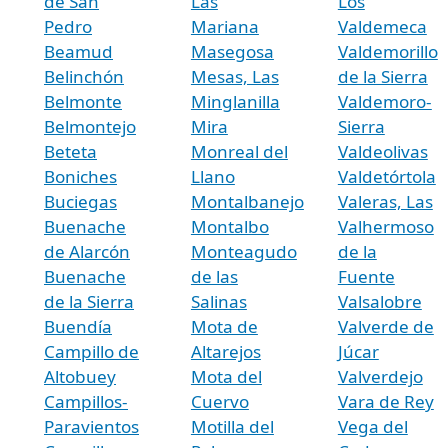
de San
Las
Los
Pedro
Mariana
Valdemeca
Beamud
Masegosa
Valdemorillo
Belinchón
Mesas, Las
de la Sierra
Belmonte
Minglanilla
Valdemoro-
Belmontejo
Mira
Sierra
Beteta
Monreal del
Valdeolivas
Boniches
Llano
Valdetórtola
Buciegas
Montalbanejo
Valeras, Las
Buenache
Montalbo
Valhermoso
de Alarcón
Monteagudo
de la
Buenache
de las
Fuente
de la Sierra
Salinas
Valsalobre
Buendía
Mota de
Valverde de
Campillo de
Altarejos
Júcar
Altobuey
Mota del
Valverdejo
Campillos-
Cuervo
Vara de Rey
Paravientos
Motilla del
Vega del