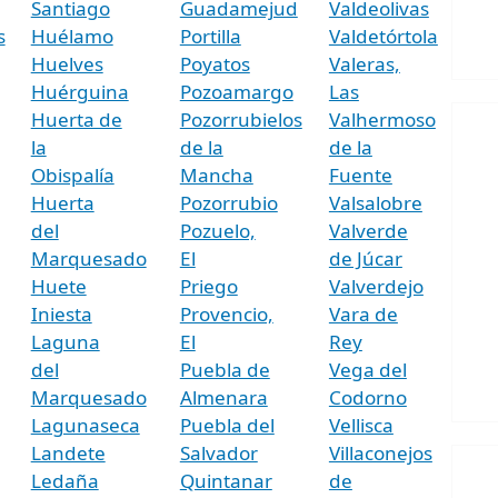
Santiago
Guadamejud
Valdeolivas
s
Huélamo
Portilla
Valdetórtola
Huelves
Poyatos
Valeras,
Huérguina
Pozoamargo
Las
Huerta de
Pozorrubielos
Valhermoso
la
de la
de la
Obispalía
Mancha
Fuente
Huerta
Pozorrubio
Valsalobre
del
Pozuelo,
Valverde
Marquesado
El
de Júcar
Huete
Priego
Valverdejo
Iniesta
Provencio,
Vara de
Laguna
El
Rey
del
Puebla de
Vega del
Marquesado
Almenara
Codorno
Lagunaseca
Puebla del
Vellisca
Landete
Salvador
Villaconejos
Ledaña
Quintanar
de