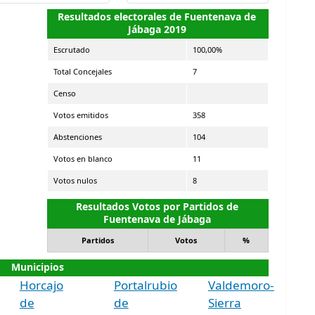
Resultados electorales de Fuentenava de
Jábaga 2019
Escrutado
100,00%
Total Concejales
7
Censo
Votos emitidos
358
Abstenciones
104
Votos en blanco
11
Votos nulos
8
Resultados Votos por Partidos de
Fuentenava de Jábaga
Partidos
Votos
%
Municipios
Horcajo
Portalrubio
Valdemoro-
de
de
Sierra