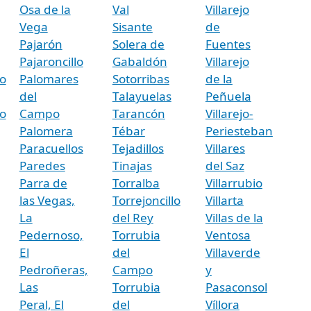
Osa de la
Val
Villarejo
Vega
Sisante
de
Pajarón
Solera de
Fuentes
Pajaroncillo
Gabaldón
Villarejo
o
Palomares
Sotorribas
de la
del
Talayuelas
Peñuela
o
Campo
Tarancón
Villarejo-
Palomera
Tébar
Periesteban
Paracuellos
Tejadillos
Villares
Paredes
Tinajas
del Saz
Parra de
Torralba
Villarrubio
las Vegas,
Torrejoncillo
Villarta
La
del Rey
Villas de la
Pedernoso,
Torrubia
Ventosa
El
del
Villaverde
Pedroñeras,
Campo
y
Las
Torrubia
Pasaconsol
Peral, El
del
Víllora