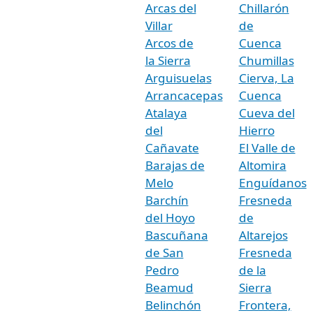
Arcas del
Chillarón
Villar
de
Arcos de
Cuenca
la Sierra
Chumillas
Arguisuelas
Cierva, La
Arrancacepas
Cuenca
Atalaya
Cueva del
del
Hierro
Cañavate
El Valle de
Barajas de
Altomira
Melo
Enguídanos
Barchín
Fresneda
del Hoyo
de
Bascuñana
Altarejos
de San
Fresneda
Pedro
de la
Beamud
Sierra
Belinchón
Frontera,