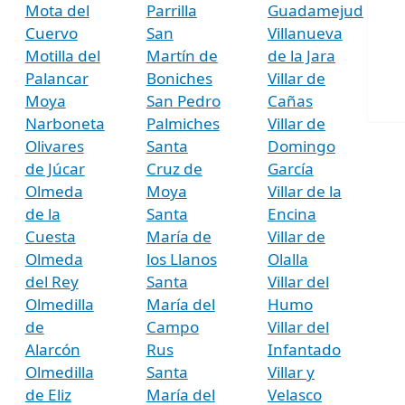
Mota del
Parrilla
Guadamejud
Cuervo
San
Villanueva
Motilla del
Martín de
de la Jara
Palancar
Boniches
Villar de
Moya
San Pedro
Cañas
Narboneta
Palmiches
Villar de
Olivares
Santa
Domingo
de Júcar
Cruz de
García
Olmeda
Moya
Villar de la
de la
Santa
Encina
Cuesta
María de
Villar de
Olmeda
los Llanos
Olalla
del Rey
Santa
Villar del
Olmedilla
María del
Humo
de
Campo
Villar del
Alarcón
Rus
Infantado
Olmedilla
Santa
Villar y
de Eliz
María del
Velasco