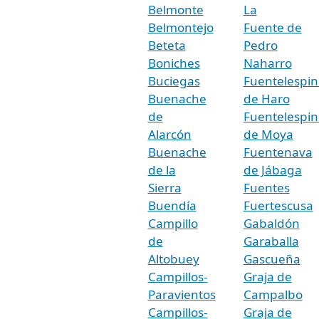
Belmonte
La
Belmontejo
Fuente de
Beteta
Pedro
Boniches
Naharro
Buciegas
Fuentelespin
Buenache
de Haro
de
Fuentelespin
Alarcón
de Moya
Buenache
Fuentenava
de la
de Jábaga
Sierra
Fuentes
Buendía
Fuertescusa
Campillo
Gabaldón
de
Garaballa
Altobuey
Gascueña
Campillos-
Graja de
Paravientos
Campalbo
Campillos-
Graja de