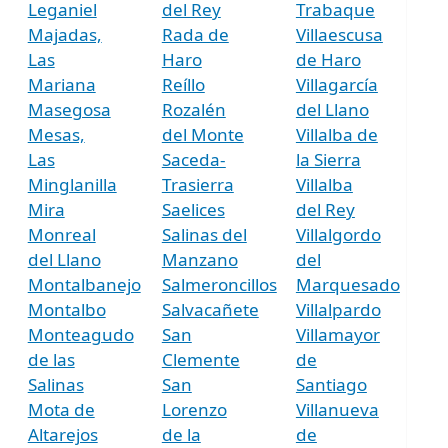
Leganiel
del Rey
Trabaque
Majadas,
Rada de
Villaescusa
Las
Haro
de Haro
Mariana
Reíllo
Villagarcía
Masegosa
Rozalén
del Llano
Mesas,
del Monte
Villalba de
Las
Saceda-
la Sierra
Minglanilla
Trasierra
Villalba
Mira
Saelices
del Rey
Monreal
Salinas del
Villalgordo
del Llano
Manzano
del
Montalbanejo
Salmeroncillos
Marquesado
Montalbo
Salvacañete
Villalpardo
Monteagudo
San
Villamayor
de las
Clemente
de
Salinas
San
Santiago
Mota de
Lorenzo
Villanueva
Altarejos
de la
de