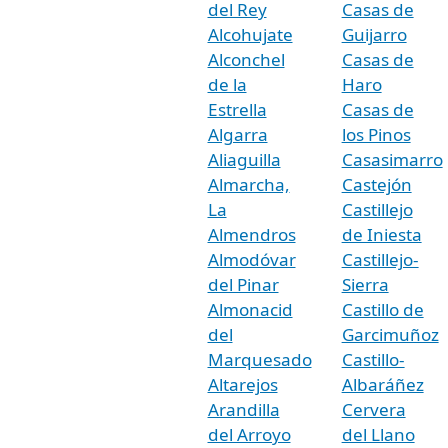
del Rey
Casas de
Alcohujate
Guijarro
Alconchel
Casas de
de la
Haro
Estrella
Casas de
Algarra
los Pinos
Aliaguilla
Casasimarro
Almarcha,
Castejón
La
Castillejo
Almendros
de Iniesta
Almodóvar
Castillejo-
del Pinar
Sierra
Almonacid
Castillo de
del
Garcimuñoz
Marquesado
Castillo-
Altarejos
Albaráñez
Arandilla
Cervera
del Arroyo
del Llano