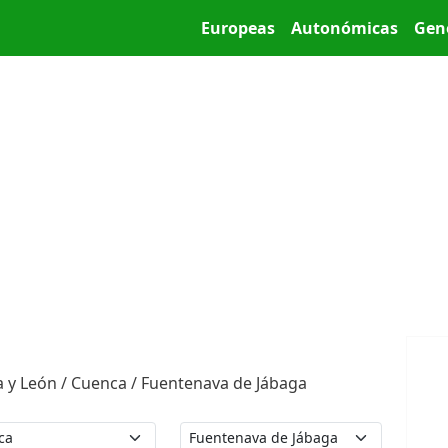
Pasar al contenido principal
Main menu
Europeas
Autonómicas
Gen
la y León / Cuenca / Fuentenava de Jábaga