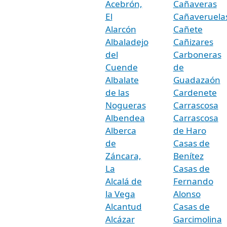
Acebrón,
Cañaveras
El
Cañaveruela
Alarcón
Cañete
Albaladejo
Cañizares
del
Carboneras
Cuende
de
Albalate
Guadazaón
de las
Cardenete
Nogueras
Carrascosa
Albendea
Carrascosa
Alberca
de Haro
de
Casas de
Záncara,
Benítez
La
Casas de
Alcalá de
Fernando
la Vega
Alonso
Alcantud
Casas de
Alcázar
Garcimolina