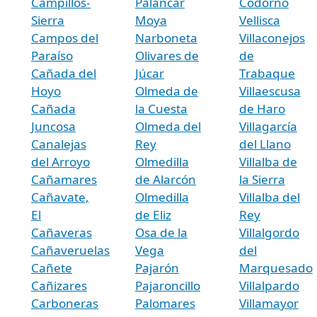
Campillos-
Palancar
Codorno
Sierra
Moya
Vellisca
Campos del
Narboneta
Villaconejos
Paraíso
Olivares de
de
Cañada del
Júcar
Trabaque
Hoyo
Olmeda de
Villaescusa
Cañada
la Cuesta
de Haro
Juncosa
Olmeda del
Villagarcía
Canalejas
Rey
del Llano
del Arroyo
Olmedilla
Villalba de
Cañamares
de Alarcón
la Sierra
Cañavate,
Olmedilla
Villalba del
El
de Eliz
Rey
Cañaveras
Osa de la
Villalgordo
Cañaveruelas
Vega
del
Cañete
Pajarón
Marquesado
Cañizares
Pajaroncillo
Villalpardo
Carboneras
Palomares
Villamayor