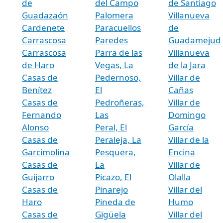
de
del Campo
de Santiago
Guadazaón
Palomera
Villanueva
Cardenete
Paracuellos
de
Carrascosa
Paredes
Guadamejud
Carrascosa
Parra de las
Villanueva
de Haro
Vegas, La
de la Jara
Casas de
Pedernoso,
Villar de
Benítez
El
Cañas
Casas de
Pedroñeras,
Villar de
Fernando
Las
Domingo
Alonso
Peral, El
García
Casas de
Peraleja, La
Villar de la
Garcimolina
Pesquera,
Encina
Casas de
La
Villar de
Guijarro
Picazo, El
Olalla
Casas de
Pinarejo
Villar del
Haro
Pineda de
Humo
Casas de
Gigüela
Villar del