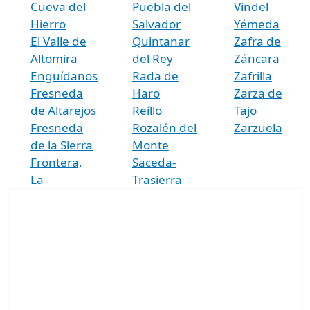
Cueva del
Puebla del
Vindel
Hierro
Salvador
Yémeda
El Valle de
Quintanar
Zafra de
Altomira
del Rey
Záncara
Enguídanos
Rada de
Zafrilla
Fresneda
Haro
Zarza de
de Altarejos
Reíllo
Tajo
Fresneda
Rozalén del
Zarzuela
de la Sierra
Monte
Frontera,
Saceda-
La
Trasierra