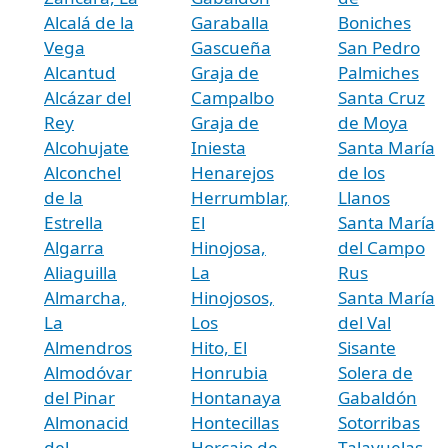
Alcalá de la
Garaballa
Boniches
Vega
Gascueña
San Pedro
Alcantud
Graja de
Palmiches
Alcázar del
Campalbo
Santa Cruz
Rey
Graja de
de Moya
Alcohujate
Iniesta
Santa María
Alconchel
Henarejos
de los
de la
Herrumblar,
Llanos
Estrella
El
Santa María
Algarra
Hinojosa,
del Campo
Aliaguilla
La
Rus
Almarcha,
Hinojosos,
Santa María
La
Los
del Val
Almendros
Hito, El
Sisante
Almodóvar
Honrubia
Solera de
del Pinar
Hontanaya
Gabaldón
Almonacid
Hontecillas
Sotorribas
del
Horcajo de
Talayuelas