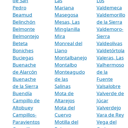
de San
Las
Los
Pedro
Mariana
Valdemeca
Beamud
Masegosa
Valdemorillo
Belinchón
Mesas, Las
de la Sierra
Belmonte
Minglanilla
Valdemoro-
Belmontejo
Mira
Sierra
Beteta
Monreal del
Valdeolivas
Boniches
Llano
Valdetórtola
Buciegas
Montalbanejo
Valeras, Las
Buenache
Montalbo
Valhermoso
de Alarcón
Monteagudo
de la
Buenache
de las
Fuente
de la Sierra
Salinas
Valsalobre
Buendía
Mota de
Valverde de
Campillo de
Altarejos
Júcar
Altobuey
Mota del
Valverdejo
Campillos-
Cuervo
Vara de Rey
Paravientos
Motilla del
Vega del