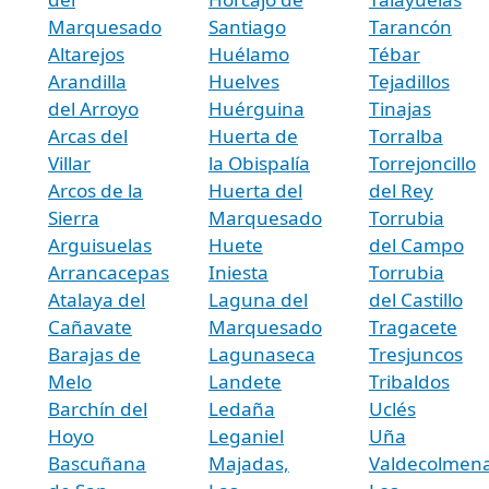
Marquesado
Santiago
Tarancón
Altarejos
Huélamo
Tébar
Arandilla
Huelves
Tejadillos
del Arroyo
Huérguina
Tinajas
Arcas del
Huerta de
Torralba
Villar
la Obispalía
Torrejoncillo
Arcos de la
Huerta del
del Rey
Sierra
Marquesado
Torrubia
Arguisuelas
Huete
del Campo
Arrancacepas
Iniesta
Torrubia
Atalaya del
Laguna del
del Castillo
Cañavate
Marquesado
Tragacete
Barajas de
Lagunaseca
Tresjuncos
Melo
Landete
Tribaldos
Barchín del
Ledaña
Uclés
Hoyo
Leganiel
Uña
Bascuñana
Majadas,
Valdecolmena