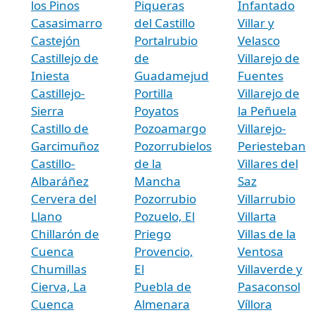
los Pinos
Piqueras
Infantado
Casasimarro
del Castillo
Villar y
Castejón
Portalrubio
Velasco
Castillejo de
de
Villarejo de
Iniesta
Guadamejud
Fuentes
Castillejo-
Portilla
Villarejo de
Sierra
Poyatos
la Peñuela
Castillo de
Pozoamargo
Villarejo-
Garcimuñoz
Pozorrubielos
Periesteban
Castillo-
de la
Villares del
Albaráñez
Mancha
Saz
Cervera del
Pozorrubio
Villarrubio
Llano
Pozuelo, El
Villarta
Chillarón de
Priego
Villas de la
Cuenca
Provencio,
Ventosa
Chumillas
El
Villaverde y
Cierva, La
Puebla de
Pasaconsol
Cuenca
Almenara
Víllora