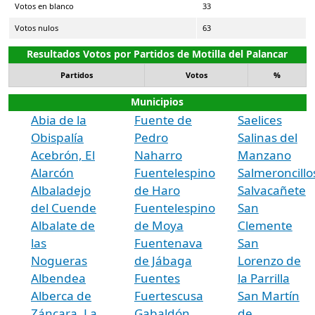
Votos en blanco
33
Votos nulos
63
Resultados Votos por Partidos de Motilla del Palancar
Partidos
Votos
%
Municipios
Abia de la
Fuente de
Saelices
Obispalía
Pedro
Salinas del
Acebrón, El
Naharro
Manzano
Alarcón
Fuentelespino
Salmeroncillo
Albaladejo
de Haro
Salvacañete
del Cuende
Fuentelespino
San
Albalate de
de Moya
Clemente
las
Fuentenava
San
Nogueras
de Jábaga
Lorenzo de
Albendea
Fuentes
la Parrilla
Alberca de
Fuertescusa
San Martín
Záncara, La
Gabaldón
de