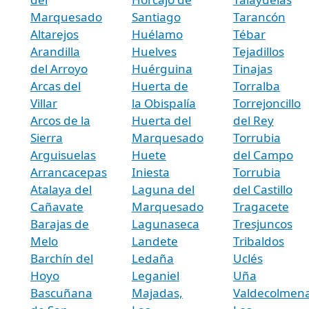
Marquesado
Santiago
Tarancón
Altarejos
Huélamo
Tébar
Arandilla
Huelves
Tejadillos
del Arroyo
Huérguina
Tinajas
Arcas del
Huerta de
Torralba
Villar
la Obispalía
Torrejoncillo
Arcos de la
Huerta del
del Rey
Sierra
Marquesado
Torrubia
Arguisuelas
Huete
del Campo
Arrancacepas
Iniesta
Torrubia
Atalaya del
Laguna del
del Castillo
Cañavate
Marquesado
Tragacete
Barajas de
Lagunaseca
Tresjuncos
Melo
Landete
Tribaldos
Barchín del
Ledaña
Uclés
Hoyo
Leganiel
Uña
Bascuñana
Majadas,
Valdecolmena