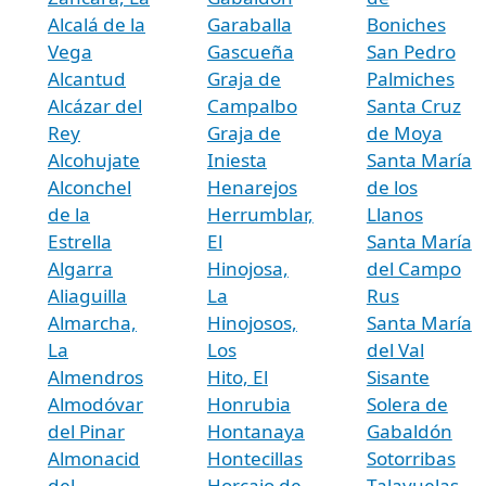
Alcalá de la
Garaballa
Boniches
Vega
Gascueña
San Pedro
Alcantud
Graja de
Palmiches
Alcázar del
Campalbo
Santa Cruz
Rey
Graja de
de Moya
Alcohujate
Iniesta
Santa María
Alconchel
Henarejos
de los
de la
Herrumblar,
Llanos
Estrella
El
Santa María
Algarra
Hinojosa,
del Campo
Aliaguilla
La
Rus
Almarcha,
Hinojosos,
Santa María
La
Los
del Val
Almendros
Hito, El
Sisante
Almodóvar
Honrubia
Solera de
del Pinar
Hontanaya
Gabaldón
Almonacid
Hontecillas
Sotorribas
del
Horcajo de
Talayuelas