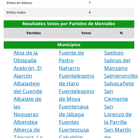
Votos en blanco
7
Votos nulos
4
Resultados Votos por Partidos de Montalbo
Partidos
Votos
%
Municipios
Abia de la
Fuente de
Saelices
Obispalía
Pedro
Salinas del
Acebrón, El
Naharro
Manzano
Alarcón
Fuentelespino
Salmeroncillo
Albaladejo
de Haro
Salvacañete
del Cuende
Fuentelespino
San
Albalate de
de Moya
Clemente
las
Fuentenava
San
Nogueras
de Jábaga
Lorenzo de
Albendea
Fuentes
la Parrilla
Alberca de
Fuertescusa
San Martín
Záncara, La
Gabaldón
de