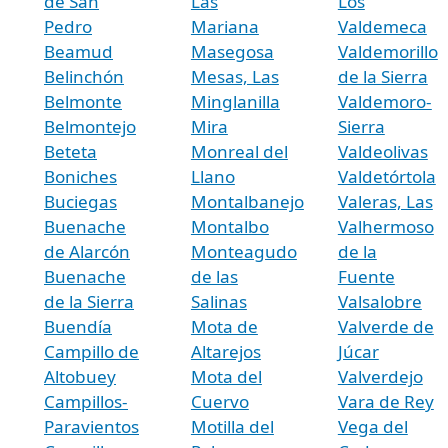
de San
Las
Los
Pedro
Mariana
Valdemeca
Beamud
Masegosa
Valdemorillo
Belinchón
Mesas, Las
de la Sierra
Belmonte
Minglanilla
Valdemoro-
Belmontejo
Mira
Sierra
Beteta
Monreal del
Valdeolivas
Boniches
Llano
Valdetórtola
Buciegas
Montalbanejo
Valeras, Las
Buenache
Montalbo
Valhermoso
de Alarcón
Monteagudo
de la
Buenache
de las
Fuente
de la Sierra
Salinas
Valsalobre
Buendía
Mota de
Valverde de
Campillo de
Altarejos
Júcar
Altobuey
Mota del
Valverdejo
Campillos-
Cuervo
Vara de Rey
Paravientos
Motilla del
Vega del