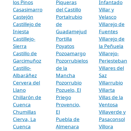
los Pinos
Piqueras
Infantado
Casasimarro
del Castillo
Villar y
Castejón
Portalrubio
Velasco
Castillejo de
de
Villarejo de
Iniesta
Guadamejud
Fuentes
Castillejo-
Portilla
Villarejo de
Sierra
Poyatos
la Peñuela
Castillo de
Pozoamargo
Villarejo-
Garcimuñoz
Pozorrubielos
Periesteban
Castillo-
de la
Villares del
Albaráñez
Mancha
Saz
Cervera del
Pozorrubio
Villarrubio
Llano
Pozuelo, El
Villarta
Chillarón de
Priego
Villas de la
Cuenca
Provencio,
Ventosa
Chumillas
El
Villaverde y
Cierva, La
Puebla de
Pasaconsol
Cuenca
Almenara
Víllora