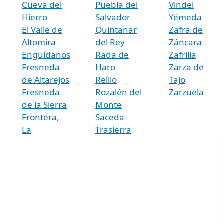
Cueva del
Puebla del
Vindel
Hierro
Salvador
Yémeda
El Valle de
Quintanar
Zafra de
Altomira
del Rey
Záncara
Enguídanos
Rada de
Zafrilla
Fresneda
Haro
Zarza de
de Altarejos
Reíllo
Tajo
Fresneda
Rozalén del
Zarzuela
de la Sierra
Monte
Frontera,
Saceda-
La
Trasierra