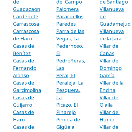
de
del Campo
de Santiago
Guadazaón
Palomera
Villanueva
Cardenete
Paracuellos
de
Carrascosa
Paredes
Guadamejud
Carrascosa
Parra de las
Villanueva
de Haro
Vegas, La
de la Jara
Casas de
Pedernoso,
Villar de
Benítez
El
Cañas
Casas de
Pedroñeras,
Villar de
Fernando
Las
Domingo
Alonso
Peral, El
García
Casas de
Peraleja, La
Villar de la
Garcimolina
Pesquera,
Encina
Casas de
La
Villar de
Guijarro
Picazo, El
Olalla
Casas de
Pinarejo
Villar del
Haro
Pineda de
Humo
Casas de
Gigüela
Villar del