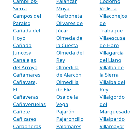
Campillos-
Palancar
Codorno
Sierra
Moya
Vellisca
Campos del
Narboneta
Villaconejos
Paraíso
Olivares de
de
Cañada del
Júcar
Trabaque
Hoyo
Olmeda de
Villaescusa
Cañada
la Cuesta
de Haro
Juncosa
Olmeda del
Villagarcía
Canalejas
Rey
del Llano
del Arroyo
Olmedilla
Villalba de
Cañamares
de Alarcón
la Sierra
Cañavate,
Olmedilla
Villalba del
El
de Eliz
Rey
Cañaveras
Osa de la
Villalgordo
Cañaveruelas
Vega
del
Cañete
Pajarón
Marquesado
Cañizares
Pajaroncillo
Villalpardo
Carboneras
Palomares
Villamayor