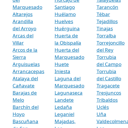
Marquesado
Santiago
Tarancón
Altarejos
Huélamo
Tébar
Arandilla
Huelves
Tejadillos
del Arroyo
Huérguina
Tinajas
Arcas del
Huerta de
Torralba
Villar
la Obispalía
Torrejoncillo
Arcos de la
Huerta del
del Rey
Sierra
Marquesado
Torrubia
Arguisuelas
Huete
del Campo
Arrancacepas
Iniesta
Torrubia
Atalaya del
Laguna del
del Castillo
Cañavate
Marquesado
Tragacete
Barajas de
Lagunaseca
Tresjuncos
Melo
Landete
Tribaldos
Barchín del
Ledaña
Uclés
Hoyo
Leganiel
Uña
Bascuñana
Majadas,
Valdecolmena