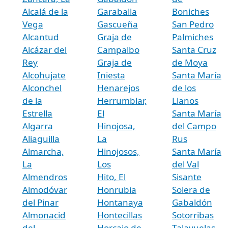
Alcalá de la
Garaballa
Boniches
Vega
Gascueña
San Pedro
Alcantud
Graja de
Palmiches
Alcázar del
Campalbo
Santa Cruz
Rey
Graja de
de Moya
Alcohujate
Iniesta
Santa María
Alconchel
Henarejos
de los
de la
Herrumblar,
Llanos
Estrella
El
Santa María
Algarra
Hinojosa,
del Campo
Aliaguilla
La
Rus
Almarcha,
Hinojosos,
Santa María
La
Los
del Val
Almendros
Hito, El
Sisante
Almodóvar
Honrubia
Solera de
del Pinar
Hontanaya
Gabaldón
Almonacid
Hontecillas
Sotorribas
del
Horcajo de
Talayuelas