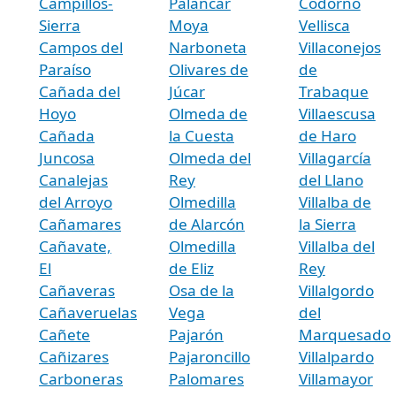
Campillos-
Palancar
Codorno
Sierra
Moya
Vellisca
Campos del
Narboneta
Villaconejos
Paraíso
Olivares de
de
Cañada del
Júcar
Trabaque
Hoyo
Olmeda de
Villaescusa
Cañada
la Cuesta
de Haro
Juncosa
Olmeda del
Villagarcía
Canalejas
Rey
del Llano
del Arroyo
Olmedilla
Villalba de
Cañamares
de Alarcón
la Sierra
Cañavate,
Olmedilla
Villalba del
El
de Eliz
Rey
Cañaveras
Osa de la
Villalgordo
Cañaveruelas
Vega
del
Cañete
Pajarón
Marquesado
Cañizares
Pajaroncillo
Villalpardo
Carboneras
Palomares
Villamayor