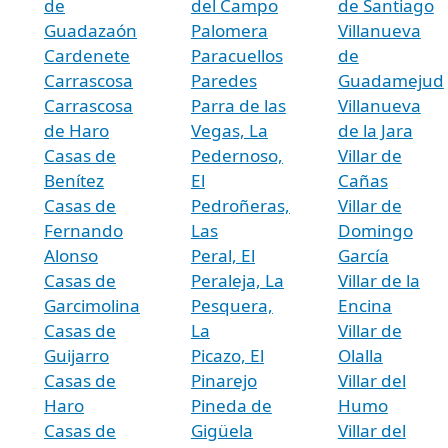
de
del Campo
de Santiago
Guadazaón
Palomera
Villanueva
Cardenete
Paracuellos
de
Carrascosa
Paredes
Guadamejud
Carrascosa
Parra de las
Villanueva
de Haro
Vegas, La
de la Jara
Casas de
Pedernoso,
Villar de
Benítez
El
Cañas
Casas de
Pedroñeras,
Villar de
Fernando
Las
Domingo
Alonso
Peral, El
García
Casas de
Peraleja, La
Villar de la
Garcimolina
Pesquera,
Encina
Casas de
La
Villar de
Guijarro
Picazo, El
Olalla
Casas de
Pinarejo
Villar del
Haro
Pineda de
Humo
Casas de
Gigüela
Villar del