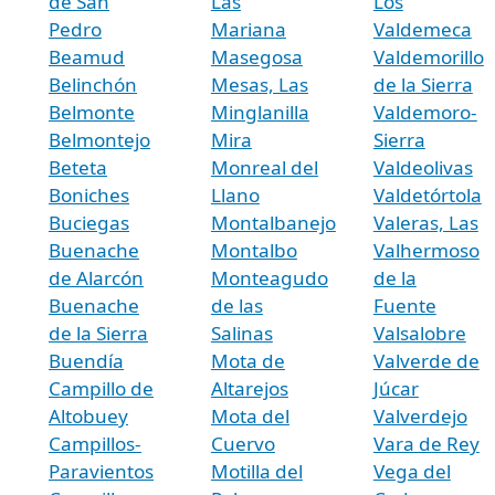
de San
Las
Los
Pedro
Mariana
Valdemeca
Beamud
Masegosa
Valdemorillo
Belinchón
Mesas, Las
de la Sierra
Belmonte
Minglanilla
Valdemoro-
Belmontejo
Mira
Sierra
Beteta
Monreal del
Valdeolivas
Boniches
Llano
Valdetórtola
Buciegas
Montalbanejo
Valeras, Las
Buenache
Montalbo
Valhermoso
de Alarcón
Monteagudo
de la
Buenache
de las
Fuente
de la Sierra
Salinas
Valsalobre
Buendía
Mota de
Valverde de
Campillo de
Altarejos
Júcar
Altobuey
Mota del
Valverdejo
Campillos-
Cuervo
Vara de Rey
Paravientos
Motilla del
Vega del