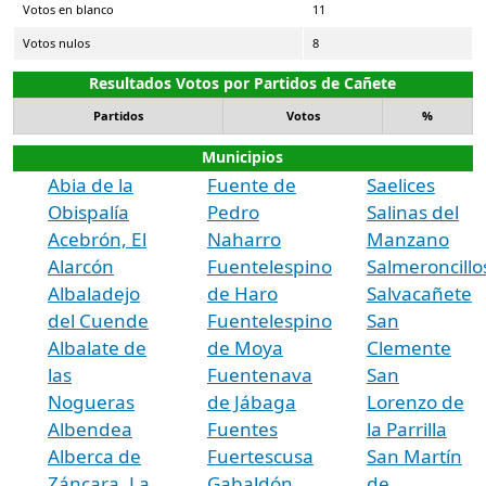
Votos en blanco
11
Votos nulos
8
Resultados Votos por Partidos de Cañete
Partidos
Votos
%
Municipios
Abia de la
Fuente de
Saelices
Obispalía
Pedro
Salinas del
Acebrón, El
Naharro
Manzano
Alarcón
Fuentelespino
Salmeroncillo
Albaladejo
de Haro
Salvacañete
del Cuende
Fuentelespino
San
Albalate de
de Moya
Clemente
las
Fuentenava
San
Nogueras
de Jábaga
Lorenzo de
Albendea
Fuentes
la Parrilla
Alberca de
Fuertescusa
San Martín
Záncara, La
Gabaldón
de