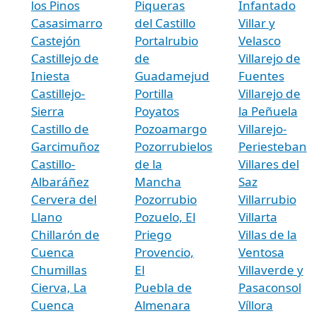
los Pinos
Piqueras
Infantado
Casasimarro
del Castillo
Villar y
Castejón
Portalrubio
Velasco
Castillejo de
de
Villarejo de
Iniesta
Guadamejud
Fuentes
Castillejo-
Portilla
Villarejo de
Sierra
Poyatos
la Peñuela
Castillo de
Pozoamargo
Villarejo-
Garcimuñoz
Pozorrubielos
Periesteban
Castillo-
de la
Villares del
Albaráñez
Mancha
Saz
Cervera del
Pozorrubio
Villarrubio
Llano
Pozuelo, El
Villarta
Chillarón de
Priego
Villas de la
Cuenca
Provencio,
Ventosa
Chumillas
El
Villaverde y
Cierva, La
Puebla de
Pasaconsol
Cuenca
Almenara
Víllora