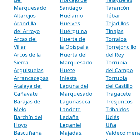
Marquesado
Santiago
Tarancón
Altarejos
Huélamo
Tébar
Arandilla
Huelves
Tejadillos
del Arroyo
Huérguina
Tinajas
Arcas del
Huerta de
Torralba
Villar
la Obispalía
Torrejoncillo
Arcos de la
Huerta del
del Rey
Sierra
Marquesado
Torrubia
Arguisuelas
Huete
del Campo
Arrancacepas
Iniesta
Torrubia
Atalaya del
Laguna del
del Castillo
Cañavate
Marquesado
Tragacete
Barajas de
Lagunaseca
Tresjuncos
Melo
Landete
Tribaldos
Barchín del
Ledaña
Uclés
Hoyo
Leganiel
Uña
Bascuñana
Majadas,
Valdecolmena