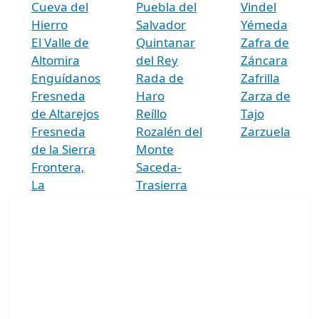
Cueva del
Puebla del
Vindel
Hierro
Salvador
Yémeda
El Valle de
Quintanar
Zafra de
Altomira
del Rey
Záncara
Enguídanos
Rada de
Zafrilla
Fresneda
Haro
Zarza de
de Altarejos
Reíllo
Tajo
Fresneda
Rozalén del
Zarzuela
de la Sierra
Monte
Frontera,
Saceda-
La
Trasierra