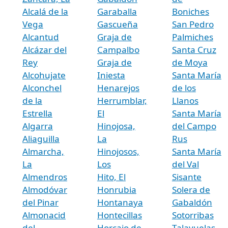
Alcalá de la
Garaballa
Boniches
Vega
Gascueña
San Pedro
Alcantud
Graja de
Palmiches
Alcázar del
Campalbo
Santa Cruz
Rey
Graja de
de Moya
Alcohujate
Iniesta
Santa María
Alconchel
Henarejos
de los
de la
Herrumblar,
Llanos
Estrella
El
Santa María
Algarra
Hinojosa,
del Campo
Aliaguilla
La
Rus
Almarcha,
Hinojosos,
Santa María
La
Los
del Val
Almendros
Hito, El
Sisante
Almodóvar
Honrubia
Solera de
del Pinar
Hontanaya
Gabaldón
Almonacid
Hontecillas
Sotorribas
del
Horcajo de
Talayuelas