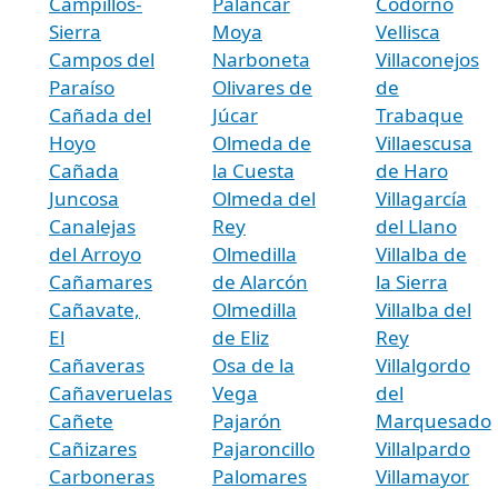
Campillos-
Palancar
Codorno
Sierra
Moya
Vellisca
Campos del
Narboneta
Villaconejos
Paraíso
Olivares de
de
Cañada del
Júcar
Trabaque
Hoyo
Olmeda de
Villaescusa
Cañada
la Cuesta
de Haro
Juncosa
Olmeda del
Villagarcía
Canalejas
Rey
del Llano
del Arroyo
Olmedilla
Villalba de
Cañamares
de Alarcón
la Sierra
Cañavate,
Olmedilla
Villalba del
El
de Eliz
Rey
Cañaveras
Osa de la
Villalgordo
Cañaveruelas
Vega
del
Cañete
Pajarón
Marquesado
Cañizares
Pajaroncillo
Villalpardo
Carboneras
Palomares
Villamayor