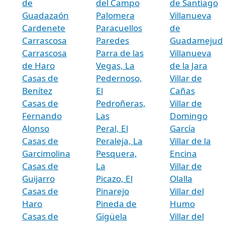
de
del Campo
de Santiago
Guadazaón
Palomera
Villanueva
Cardenete
Paracuellos
de
Carrascosa
Paredes
Guadamejud
Carrascosa
Parra de las
Villanueva
de Haro
Vegas, La
de la Jara
Casas de
Pedernoso,
Villar de
Benítez
El
Cañas
Casas de
Pedroñeras,
Villar de
Fernando
Las
Domingo
Alonso
Peral, El
García
Casas de
Peraleja, La
Villar de la
Garcimolina
Pesquera,
Encina
Casas de
La
Villar de
Guijarro
Picazo, El
Olalla
Casas de
Pinarejo
Villar del
Haro
Pineda de
Humo
Casas de
Gigüela
Villar del