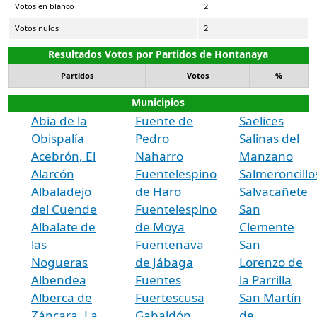
Votos en blanco
2
Votos nulos
2
Resultados Votos por Partidos de Hontanaya
Partidos
Votos
%
Municipios
Abia de la
Fuente de
Saelices
Obispalía
Pedro
Salinas del
Acebrón, El
Naharro
Manzano
Alarcón
Fuentelespino
Salmeroncillo
Albaladejo
de Haro
Salvacañete
del Cuende
Fuentelespino
San
Albalate de
de Moya
Clemente
las
Fuentenava
San
Nogueras
de Jábaga
Lorenzo de
Albendea
Fuentes
la Parrilla
Alberca de
Fuertescusa
San Martín
Záncara, La
Gabaldón
de