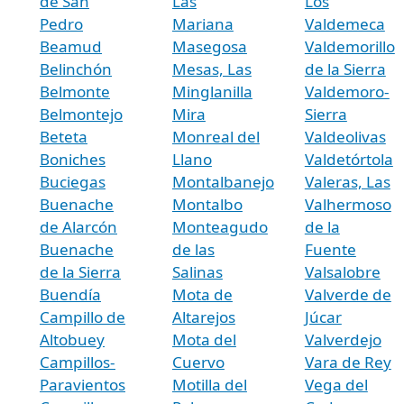
de San
Las
Los
Pedro
Mariana
Valdemeca
Beamud
Masegosa
Valdemorillo
Belinchón
Mesas, Las
de la Sierra
Belmonte
Minglanilla
Valdemoro-
Belmontejo
Mira
Sierra
Beteta
Monreal del
Valdeolivas
Boniches
Llano
Valdetórtola
Buciegas
Montalbanejo
Valeras, Las
Buenache
Montalbo
Valhermoso
de Alarcón
Monteagudo
de la
Buenache
de las
Fuente
de la Sierra
Salinas
Valsalobre
Buendía
Mota de
Valverde de
Campillo de
Altarejos
Júcar
Altobuey
Mota del
Valverdejo
Campillos-
Cuervo
Vara de Rey
Paravientos
Motilla del
Vega del