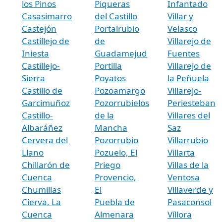
los Pinos
Piqueras
Infantado
Casasimarro
del Castillo
Villar y
Castejón
Portalrubio
Velasco
Castillejo de
de
Villarejo de
Iniesta
Guadamejud
Fuentes
Castillejo-
Portilla
Villarejo de
Sierra
Poyatos
la Peñuela
Castillo de
Pozoamargo
Villarejo-
Garcimuñoz
Pozorrubielos
Periesteban
Castillo-
de la
Villares del
Albaráñez
Mancha
Saz
Cervera del
Pozorrubio
Villarrubio
Llano
Pozuelo, El
Villarta
Chillarón de
Priego
Villas de la
Cuenca
Provencio,
Ventosa
Chumillas
El
Villaverde y
Cierva, La
Puebla de
Pasaconsol
Cuenca
Almenara
Víllora