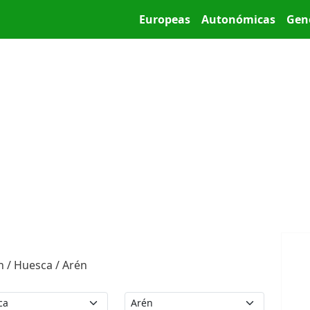
Pasar al contenido principal
Main menu
Europeas
Autonómicas
Gen
n / Huesca / Arén