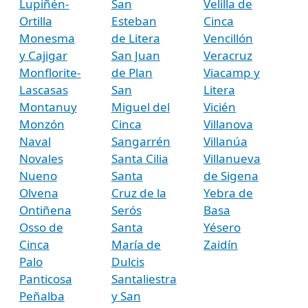
Lupiñén-
San
Velilla de
Ortilla
Esteban
Cinca
Monesma
de Litera
Vencillón
y Cajigar
San Juan
Veracruz
Monflorite-
de Plan
Viacamp y
Lascasas
San
Litera
Montanuy
Miguel del
Vicién
Monzón
Cinca
Villanova
Naval
Sangarrén
Villanúa
Novales
Santa Cilia
Villanueva
Nueno
Santa
de Sigena
Olvena
Cruz de la
Yebra de
Ontiñena
Serós
Basa
Osso de
Santa
Yésero
Cinca
María de
Zaidín
Palo
Dulcis
Panticosa
Santaliestra
Peñalba
y San