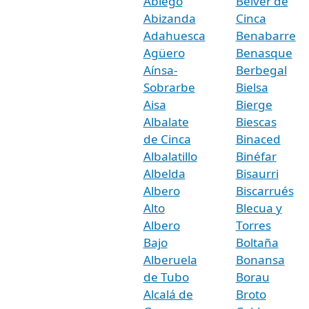
Abiego
Belver de
Abizanda
Cinca
Adahuesca
Benabarre
Agüero
Benasque
Aínsa-
Berbegal
Sobrarbe
Bielsa
Aisa
Bierge
Albalate
Biescas
de Cinca
Binaced
Albalatillo
Binéfar
Albelda
Bisaurri
Albero
Biscarrués
Alto
Blecua y
Albero
Torres
Bajo
Boltaña
Alberuela
Bonansa
de Tubo
Borau
Alcalá de
Broto