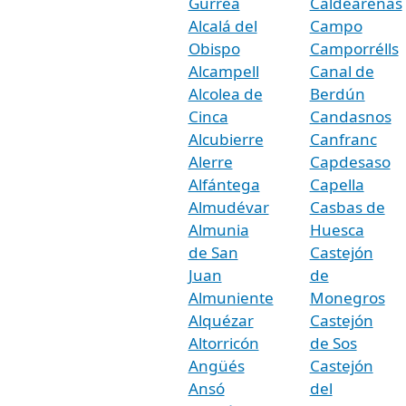
Gurrea
Caldearenas
Alcalá del
Campo
Obispo
Camporrélls
Alcampell
Canal de
Alcolea de
Berdún
Cinca
Candasnos
Alcubierre
Canfranc
Alerre
Capdesaso
Alfántega
Capella
Almudévar
Casbas de
Almunia
Huesca
de San
Castejón
Juan
de
Almuniente
Monegros
Alquézar
Castejón
Altorricón
de Sos
Angüés
Castejón
Ansó
del