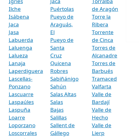
Igriés
Jaca
Torralba
Ilche
Puértolas
de Aragón
Isábena
Pueyo de
Torre la
Jaca
Araguás,
Ribera
Jasa
El
Torrente
Labuerda
Pueyo de
de Cinca
Laluenga
Santa
Torres de
Lalueza
Cruz
Alcanadre
Lanaja
Quicena
Torres de
Laperdiguera
Robres
Barbués
Lascellas-
Sabiñánigo
Tramaced
Ponzano
Sahún
Valfarta
Lascuarre
Salas Altas
Valle de
Laspaúles
Salas
Bardají
Laspuña
Bajas
Valle de
Loarre
Salillas
Hecho
Loporzano
Sallent de
Valle de
Loscorrales
Gállego
Lierp