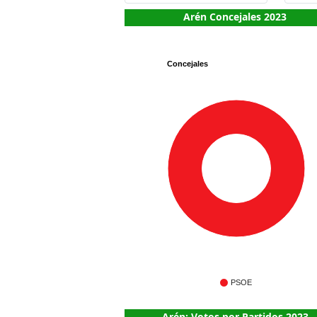
Arén Concejales 2023
Concejales
7
PSOE
Arén: Votos por Partidos 2023