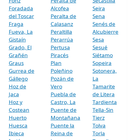
Fonz
Peralta de
Secastilla
Foradada
Alcofea
Seira
del Toscar
Peralta de
Sena
Fraga
Calasanz
Senés de
Fueva, La
Peraltilla
Alcubierre
Gistaín
Perarrúa
Sesa
Grado, El
Pertusa
Sesué
Grañén
Piracés
Siétamo
Graus
Plan
Sopeira
Gurrea de
Poleñino
Sotonera,
Gállego
Pozán de
La
Hoz de
Vero
Tamarite
Jaca
Puebla de
de Litera
Hoz y
Castro, La
Tardienta
Costean
Puente de
Tella-Sin
Huerto
Montañana
Tierz
Huesca
Puente la
Tolva
Ibieca
Reina de
Torla