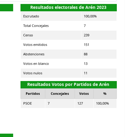
Resultados electorales de Arén 2023
Escrutado
100,00%
Total Concejales
7
Censo
239
Votos emitidos
151
Abstenciones
88
Votos en blanco
13
Votos nulos
11
Resultados Votos por Partidos de Arén
Partidos
Concejales
Votos
%
PSOE
7
127
100,00%