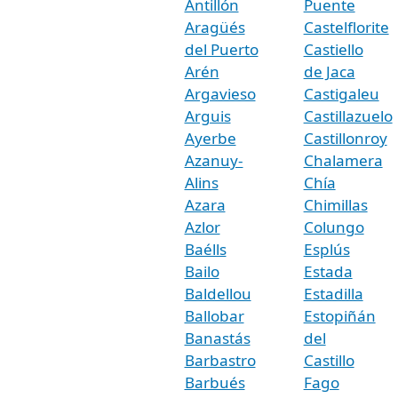
Antillón
Puente
Aragüés
Castelflorite
del Puerto
Castiello
Arén
de Jaca
Argavieso
Castigaleu
Arguis
Castillazuelo
Ayerbe
Castillonroy
Azanuy-
Chalamera
Alins
Chía
Azara
Chimillas
Azlor
Colungo
Baélls
Esplús
Bailo
Estada
Baldellou
Estadilla
Ballobar
Estopiñán
Banastás
del
Barbastro
Castillo
Barbués
Fago