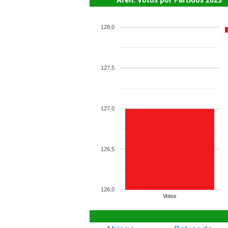
128,0
127,5
127,0
126,5
126,0
Votos