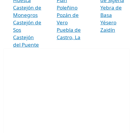
Huesca
Plan
de Sigena
Castejón de
Poleñino
Yebra de
Monegros
Pozán de
Basa
Castejón de
Vero
Yésero
Sos
Puebla de
Zaidín
Castejón
Castro, La
del Puente