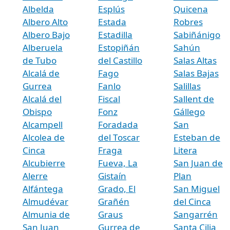
Albelda
Esplús
Quicena
Albero Alto
Estada
Robres
Albero Bajo
Estadilla
Sabiñánigo
Alberuela
Estopiñán
Sahún
de Tubo
del Castillo
Salas Altas
Alcalá de
Fago
Salas Bajas
Gurrea
Fanlo
Salillas
Alcalá del
Fiscal
Sallent de
Obispo
Fonz
Gállego
Alcampell
Foradada
San
Alcolea de
del Toscar
Esteban de
Cinca
Fraga
Litera
Alcubierre
Fueva, La
San Juan de
Alerre
Gistaín
Plan
Alfántega
Grado, El
San Miguel
Almudévar
Grañén
del Cinca
Almunia de
Graus
Sangarrén
San Juan
Gurrea de
Santa Cilia