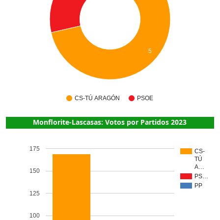
5
CS-TÚ ARAGÓN
PSOE
Monflorite-Lascasas: Votos por Partidos 2023
175
CS-
TÚ
A…
150
PS…
PP
125
100