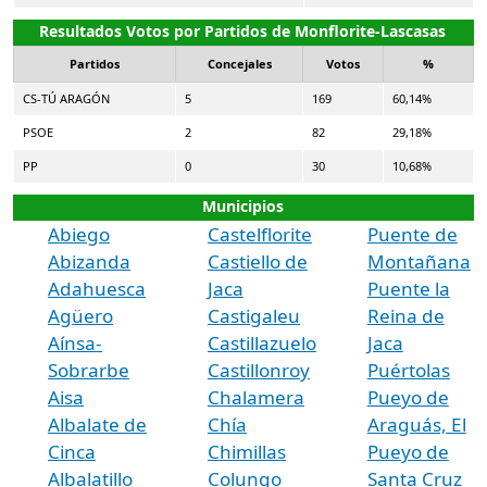
Resultados Votos por Partidos de Monflorite-Lascasas
Partidos
Concejales
Votos
%
CS-TÚ ARAGÓN
5
169
60,14%
PSOE
2
82
29,18%
PP
0
30
10,68%
Municipios
Abiego
Castelflorite
Puente de
Abizanda
Castiello de
Montañana
Adahuesca
Jaca
Puente la
Agüero
Castigaleu
Reina de
Aínsa-
Castillazuelo
Jaca
Sobrarbe
Castillonroy
Puértolas
Aisa
Chalamera
Pueyo de
Albalate de
Chía
Araguás, El
Cinca
Chimillas
Pueyo de
Albalatillo
Colungo
Santa Cruz