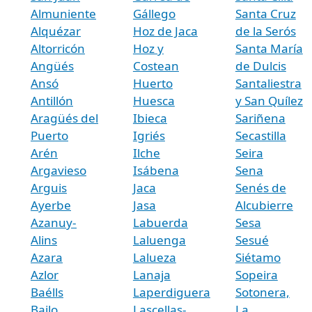
Almuniente
Gállego
Santa Cruz
Alquézar
Hoz de Jaca
de la Serós
Altorricón
Hoz y
Santa María
Angüés
Costean
de Dulcis
Ansó
Huerto
Santaliestra
Antillón
Huesca
y San Quílez
Aragüés del
Ibieca
Sariñena
Puerto
Igriés
Secastilla
Arén
Ilche
Seira
Argavieso
Isábena
Sena
Arguis
Jaca
Senés de
Ayerbe
Jasa
Alcubierre
Azanuy-
Labuerda
Sesa
Alins
Laluenga
Sesué
Azara
Lalueza
Siétamo
Azlor
Lanaja
Sopeira
Baélls
Laperdiguera
Sotonera,
Bailo
Lascellas-
La