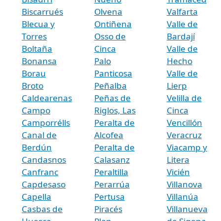
Biscarrués
Olvena
Valfarta
Blecua y
Ontiñena
Valle de
Torres
Osso de
Bardají
Boltaña
Cinca
Valle de
Bonansa
Palo
Hecho
Borau
Panticosa
Valle de
Broto
Peñalba
Lierp
Caldearenas
Peñas de
Velilla de
Campo
Riglos, Las
Cinca
Camporrélls
Peralta de
Vencillón
Canal de
Alcofea
Veracruz
Berdún
Peralta de
Viacamp y
Candasnos
Calasanz
Litera
Canfranc
Peraltilla
Vicién
Capdesaso
Perarrúa
Villanova
Capella
Pertusa
Villanúa
Casbas de
Piracés
Villanueva