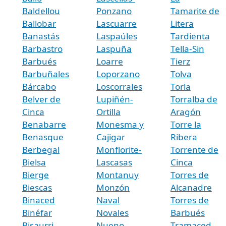
Baldellou
Ponzano
Tamarite de
Ballobar
Lascuarre
Litera
Banastás
Laspaúles
Tardienta
Barbastro
Laspuña
Tella-Sin
Barbués
Loarre
Tierz
Barbuñales
Loporzano
Tolva
Bárcabo
Loscorrales
Torla
Belver de
Lupiñén-
Torralba de
Cinca
Ortilla
Aragón
Benabarre
Monesma y
Torre la
Benasque
Cajigar
Ribera
Berbegal
Monflorite-
Torrente de
Bielsa
Lascasas
Cinca
Bierge
Montanuy
Torres de
Biescas
Monzón
Alcanadre
Binaced
Naval
Torres de
Binéfar
Novales
Barbués
Bisaurri
Nueno
Tramaced