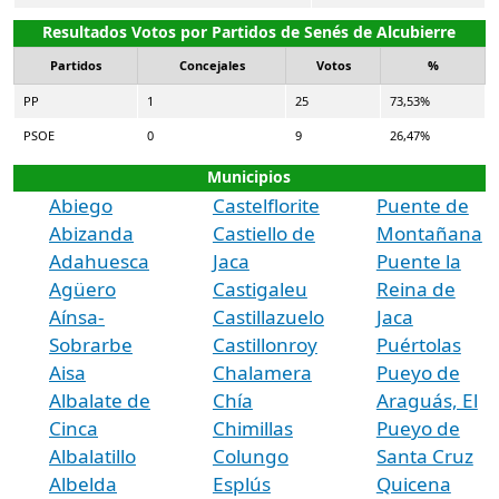
Resultados Votos por Partidos de Senés de Alcubierre
Partidos
Concejales
Votos
%
PP
1
25
73,53%
PSOE
0
9
26,47%
Municipios
Abiego
Castelflorite
Puente de
Abizanda
Castiello de
Montañana
Adahuesca
Jaca
Puente la
Agüero
Castigaleu
Reina de
Aínsa-
Castillazuelo
Jaca
Sobrarbe
Castillonroy
Puértolas
Aisa
Chalamera
Pueyo de
Albalate de
Chía
Araguás, El
Cinca
Chimillas
Pueyo de
Albalatillo
Colungo
Santa Cruz
Albelda
Esplús
Quicena