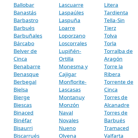
Ballobar
Lascuarre
Litera
Banastás
Laspaúles
Tardienta
Barbastro
Laspuña
Tella-Sin
Barbués
Loarre
Tierz
Barbuñales
Loporzano
Tolva
Bárcabo
Loscorrales
Torla
Belver de
Lupiñén-
Torralba de
Cinca
Ortilla
Aragón
Benabarre
Monesma y
Torre la
Benasque
Cajigar
Ribera
Berbegal
Monflorite-
Torrente de
Bielsa
Lascasas
Cinca
Bierge
Montanuy
Torres de
Biescas
Monzón
Alcanadre
Binaced
Naval
Torres de
Binéfar
Novales
Barbués
Bisaurri
Nueno
Tramaced
Biscarrués
Olvena
Valfarta