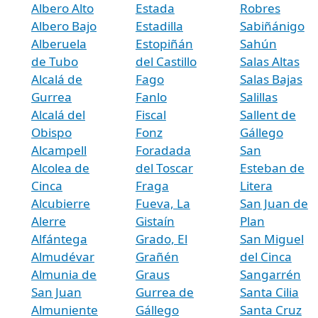
Albero Alto
Estada
Robres
Albero Bajo
Estadilla
Sabiñánigo
Alberuela
Estopiñán
Sahún
de Tubo
del Castillo
Salas Altas
Alcalá de
Fago
Salas Bajas
Gurrea
Fanlo
Salillas
Alcalá del
Fiscal
Sallent de
Obispo
Fonz
Gállego
Alcampell
Foradada
San
Alcolea de
del Toscar
Esteban de
Cinca
Fraga
Litera
Alcubierre
Fueva, La
San Juan de
Alerre
Gistaín
Plan
Alfántega
Grado, El
San Miguel
Almudévar
Grañén
del Cinca
Almunia de
Graus
Sangarrén
San Juan
Gurrea de
Santa Cilia
Almuniente
Gállego
Santa Cruz