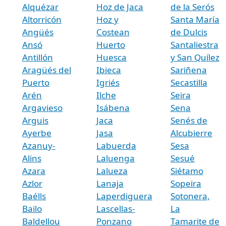
Alquézar
Hoz de Jaca
de la Serós
Altorricón
Hoz y
Santa María
Angüés
Costean
de Dulcis
Ansó
Huerto
Santaliestra
Antillón
Huesca
y San Quílez
Aragüés del
Ibieca
Sariñena
Puerto
Igriés
Secastilla
Arén
Ilche
Seira
Argavieso
Isábena
Sena
Arguis
Jaca
Senés de
Ayerbe
Jasa
Alcubierre
Azanuy-
Labuerda
Sesa
Alins
Laluenga
Sesué
Azara
Lalueza
Siétamo
Azlor
Lanaja
Sopeira
Baélls
Laperdiguera
Sotonera,
Bailo
Lascellas-
La
Baldellou
Ponzano
Tamarite de