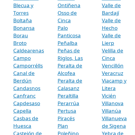
Blecua y
Ontiñena
Valle de
Torres
Osso de
Bardají
Boltaña
Cinca
Valle de
Bonansa
Palo
Hecho
Borau
Panticosa
Valle de
Broto
Peñalba
Lierp
Caldearenas
Peñas de
Velilla de
Campo
Riglos, Las
Cinca
Camporrélls
Peralta de
Vencillón
Canal de
Alcofea
Veracruz
Berdún
Peralta de
Viacamp y
Candasnos
Calasanz
Litera
Canfranc
Peraltilla
Vicién
Capdesaso
Perarrúa
Villanova
Capella
Pertusa
Villanúa
Casbas de
Piracés
Villanueva
Huesca
Plan
de Sigena
Castejón de
Poleñino
Yebra de