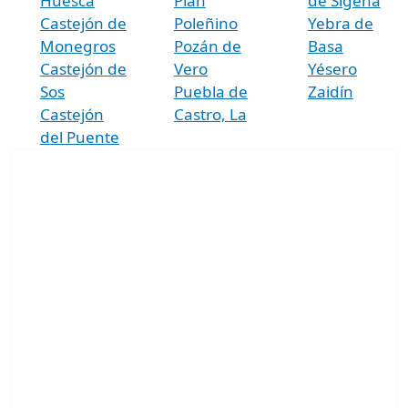
Huesca
Plan
de Sigena
Castejón de
Poleñino
Yebra de
Monegros
Pozán de
Basa
Castejón de
Vero
Yésero
Sos
Puebla de
Zaidín
Castejón
Castro, La
del Puente