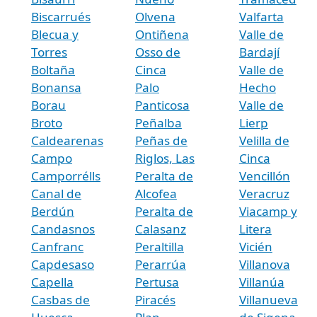
Biscarrués
Olvena
Valfarta
Blecua y
Ontiñena
Valle de
Torres
Osso de
Bardají
Boltaña
Cinca
Valle de
Bonansa
Palo
Hecho
Borau
Panticosa
Valle de
Broto
Peñalba
Lierp
Caldearenas
Peñas de
Velilla de
Campo
Riglos, Las
Cinca
Camporrélls
Peralta de
Vencillón
Canal de
Alcofea
Veracruz
Berdún
Peralta de
Viacamp y
Candasnos
Calasanz
Litera
Canfranc
Peraltilla
Vicién
Capdesaso
Perarrúa
Villanova
Capella
Pertusa
Villanúa
Casbas de
Piracés
Villanueva