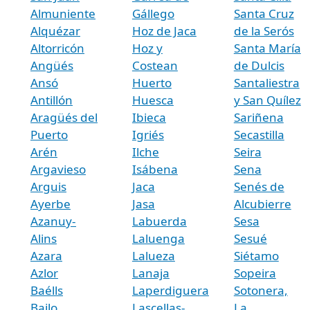
Almuniente
Gállego
Santa Cruz
Alquézar
Hoz de Jaca
de la Serós
Altorricón
Hoz y
Santa María
Angüés
Costean
de Dulcis
Ansó
Huerto
Santaliestra
Antillón
Huesca
y San Quílez
Aragüés del
Ibieca
Sariñena
Puerto
Igriés
Secastilla
Arén
Ilche
Seira
Argavieso
Isábena
Sena
Arguis
Jaca
Senés de
Ayerbe
Jasa
Alcubierre
Azanuy-
Labuerda
Sesa
Alins
Laluenga
Sesué
Azara
Lalueza
Siétamo
Azlor
Lanaja
Sopeira
Baélls
Laperdiguera
Sotonera,
Bailo
Lascellas-
La