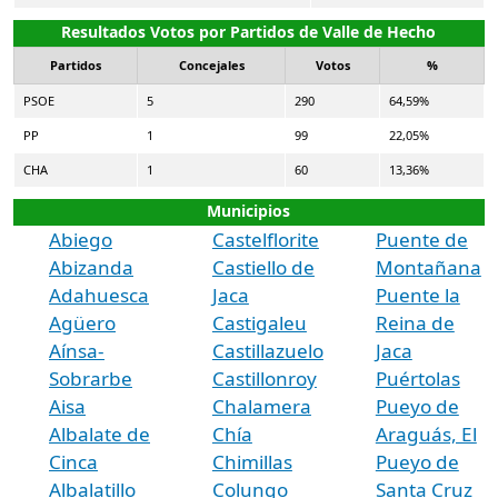
Resultados Votos por Partidos de Valle de Hecho
Partidos
Concejales
Votos
%
PSOE
5
290
64,59%
PP
1
99
22,05%
CHA
1
60
13,36%
Municipios
Abiego
Castelflorite
Puente de
Abizanda
Castiello de
Montañana
Adahuesca
Jaca
Puente la
Agüero
Castigaleu
Reina de
Aínsa-
Castillazuelo
Jaca
Sobrarbe
Castillonroy
Puértolas
Aisa
Chalamera
Pueyo de
Albalate de
Chía
Araguás, El
Cinca
Chimillas
Pueyo de
Albalatillo
Colungo
Santa Cruz