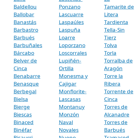
Baldellou
Ponzano
Tamarite de
Ballobar
Lascuarre
Litera
Banastás
Laspaúles
Tardienta
Barbastro
Laspuña
Tella-Sin
Barbués
Loarre
Tierz
Barbuñales
Loporzano
Tolva
Bárcabo
Loscorrales
Torla
Belver de
Lupiñén-
Torralba de
Cinca
Ortilla
Aragón
Benabarre
Monesma y
Torre la
Benasque
Cajigar
Ribera
Berbegal
Monflorite-
Torrente de
Bielsa
Lascasas
Cinca
Bierge
Montanuy
Torres de
Biescas
Monzón
Alcanadre
Binaced
Naval
Torres de
Binéfar
Novales
Barbués
Bisaurri
Nueno
Tramaced