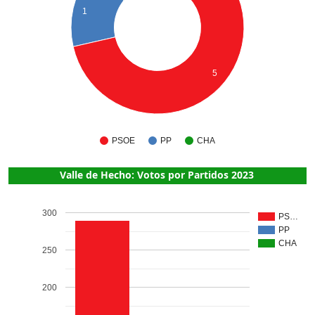
1
5
PSOE
PP
CHA
Valle de Hecho: Votos por Partidos 2023
300
PS…
PP
CHA
250
200