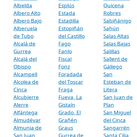
Albelda
Esplús
Quicena
Albero Alto
Estada
Robres
Albero Bajo
Estadilla
Sabiñánigo
Alberuela
Estopiñán
Sahún
de Tubo
del Castillo
Salas Altas
Alcalá de
Fago
Salas Bajas
Gurrea
Fanlo
Salillas
Alcalá del
Fiscal
Sallent de
Obispo
Fonz
Gállego
Alcampell
Foradada
San
Alcolea de
del Toscar
Esteban de
Cinca
Fraga
Litera
Alcubierre
Fueva, La
San Juan de
Alerre
Gistaín
Plan
Alfántega
Grado, El
San Miguel
Almudévar
Grañén
del Cinca
Almunia de
Graus
Sangarrén
San Juan
Gurrea de
Santa Cilia