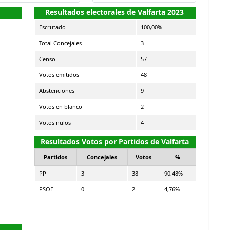
Resultados electorales de Valfarta 2023
Escrutado
100,00%
Total Concejales
3
Censo
57
Votos emitidos
48
Abstenciones
9
Votos en blanco
2
Votos nulos
4
Resultados Votos por Partidos de Valfarta
Partidos
Concejales
Votos
%
PP
3
38
90,48%
PSOE
0
2
4,76%