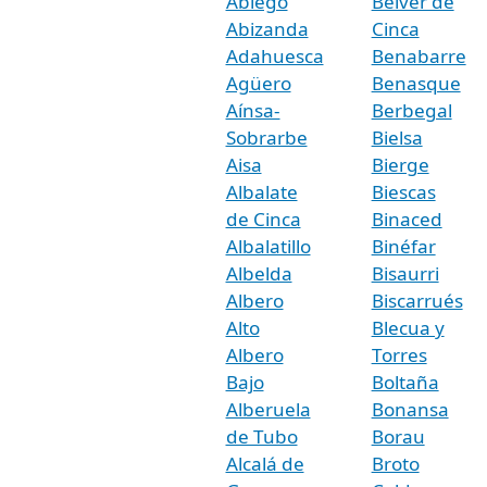
Abiego
Belver de
Abizanda
Cinca
Adahuesca
Benabarre
Agüero
Benasque
Aínsa-
Berbegal
Sobrarbe
Bielsa
Aisa
Bierge
Albalate
Biescas
de Cinca
Binaced
Albalatillo
Binéfar
Albelda
Bisaurri
Albero
Biscarrués
Alto
Blecua y
Albero
Torres
Bajo
Boltaña
Alberuela
Bonansa
de Tubo
Borau
Alcalá de
Broto