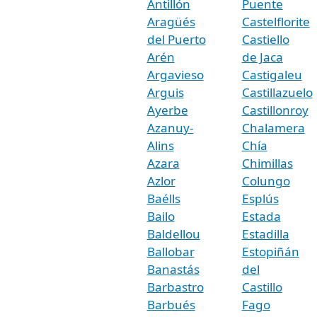
Antillón
Puente
Aragüés
Castelflorite
del Puerto
Castiello
Arén
de Jaca
Argavieso
Castigaleu
Arguis
Castillazuelo
Ayerbe
Castillonroy
Azanuy-
Chalamera
Alins
Chía
Azara
Chimillas
Azlor
Colungo
Baélls
Esplús
Bailo
Estada
Baldellou
Estadilla
Ballobar
Estopiñán
Banastás
del
Barbastro
Castillo
Barbués
Fago