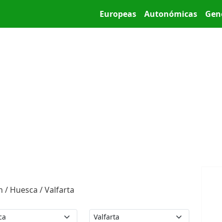
Pasar al contenido principal
Main menu
Europeas
Autonómicas
Gen
 / Huesca / Valfarta