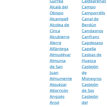
Gurrea
Caldearenas
Alcalá del
Campo
Obispo
Camporrélls
Alcampell
Canal de
Alcolea de
Berdún
Cinca
Candasnos
Alcubierre
Canfranc
Alerre
Capdesaso
Alfántega
Capella
Almudévar
Casbas de
Almunia
Huesca
de San
Castejón
Juan
de
Almuniente
Monegros
Alquézar
Castejón
Altorricón
de Sos
Angüés
Castejón
Ansó
del