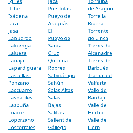
Igriés
Jaca
Torralba
Ilche
Puértolas
de Aragón
Isábena
Pueyo de
Torre la
Jaca
Araguás,
Ribera
Jasa
El
Torrente
Labuerda
Pueyo de
de Cinca
Laluenga
Santa
Torres de
Lalueza
Cruz
Alcanadre
Lanaja
Quicena
Torres de
Laperdiguera
Robres
Barbués
Lascellas-
Sabiñánigo
Tramaced
Ponzano
Sahún
Valfarta
Lascuarre
Salas Altas
Valle de
Laspaúles
Salas
Bardají
Laspuña
Bajas
Valle de
Loarre
Salillas
Hecho
Loporzano
Sallent de
Valle de
Loscorrales
Gállego
Lierp