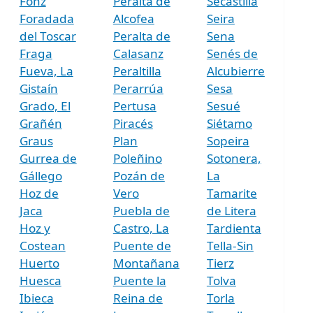
Fonz
Peralta de
Secastilla
Foradada
Alcofea
Seira
del Toscar
Peralta de
Sena
Fraga
Calasanz
Senés de
Fueva, La
Peraltilla
Alcubierre
Gistaín
Perarrúa
Sesa
Grado, El
Pertusa
Sesué
Grañén
Piracés
Siétamo
Graus
Plan
Sopeira
Gurrea de
Poleñino
Sotonera,
Gállego
Pozán de
La
Hoz de
Vero
Tamarite
Jaca
Puebla de
de Litera
Hoz y
Castro, La
Tardienta
Costean
Puente de
Tella-Sin
Huerto
Montañana
Tierz
Huesca
Puente la
Tolva
Ibieca
Reina de
Torla