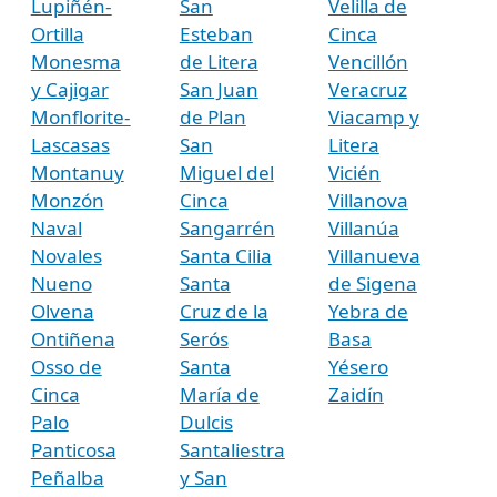
Lupiñén-
San
Velilla de
Ortilla
Esteban
Cinca
Monesma
de Litera
Vencillón
y Cajigar
San Juan
Veracruz
Monflorite-
de Plan
Viacamp y
Lascasas
San
Litera
Montanuy
Miguel del
Vicién
Monzón
Cinca
Villanova
Naval
Sangarrén
Villanúa
Novales
Santa Cilia
Villanueva
Nueno
Santa
de Sigena
Olvena
Cruz de la
Yebra de
Ontiñena
Serós
Basa
Osso de
Santa
Yésero
Cinca
María de
Zaidín
Palo
Dulcis
Panticosa
Santaliestra
Peñalba
y San