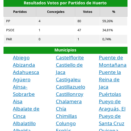
Resultados Votos por Partidos de Huerto
Partidos
Concejales
Votos
%
PP
4
80
59,26%
PSOE
1
47
34,81%
PAR
0
1
0,74%
Municipios
Abiego
Castelflorite
Puente de
Abizanda
Castiello de
Montañana
Adahuesca
Jaca
Puente la
Agüero
Castigaleu
Reina de
Aínsa-
Castillazuelo
Jaca
Sobrarbe
Castillonroy
Puértolas
Aisa
Chalamera
Pueyo de
Albalate de
Chía
Araguás, El
Cinca
Chimillas
Pueyo de
Albalatillo
Colungo
Santa Cruz
Albelda
Esplús
Quicena