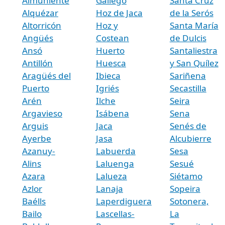
Almuniente
Gállego
Santa Cruz
Alquézar
Hoz de Jaca
de la Serós
Altorricón
Hoz y
Santa María
Angüés
Costean
de Dulcis
Ansó
Huerto
Santaliestra
Antillón
Huesca
y San Quílez
Aragüés del
Ibieca
Sariñena
Puerto
Igriés
Secastilla
Arén
Ilche
Seira
Argavieso
Isábena
Sena
Arguis
Jaca
Senés de
Ayerbe
Jasa
Alcubierre
Azanuy-
Labuerda
Sesa
Alins
Laluenga
Sesué
Azara
Lalueza
Siétamo
Azlor
Lanaja
Sopeira
Baélls
Laperdiguera
Sotonera,
Bailo
Lascellas-
La