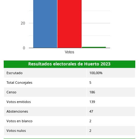
20
0
Votos
Resultados electorales de Huerto 2023
Escrutado
100,00%
Total Concejales
5
Censo
186
Votos emitidos
139
Abstenciones
47
Votos en blanco
2
Votos nulos
2