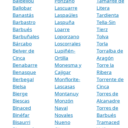
Baldellou
Ponzano
Tamarite de
Ballobar
Lascuarre
Litera
Banastás
Laspaúles
Tardienta
Barbastro
Laspuña
Tella-Sin
Barbués
Loarre
Tierz
Barbuñales
Loporzano
Tolva
Bárcabo
Loscorrales
Torla
Belver de
Lupiñén-
Torralba de
Cinca
Ortilla
Aragón
Benabarre
Monesma y
Torre la
Benasque
Cajigar
Ribera
Berbegal
Monflorite-
Torrente de
Bielsa
Lascasas
Cinca
Bierge
Montanuy
Torres de
Biescas
Monzón
Alcanadre
Binaced
Naval
Torres de
Binéfar
Novales
Barbués
Bisaurri
Nueno
Tramaced