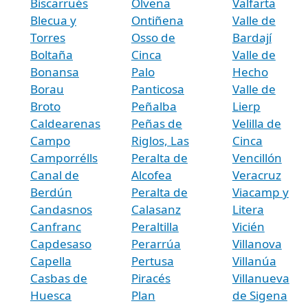
Biscarrués
Olvena
Valfarta
Blecua y
Ontiñena
Valle de
Torres
Osso de
Bardají
Boltaña
Cinca
Valle de
Bonansa
Palo
Hecho
Borau
Panticosa
Valle de
Broto
Peñalba
Lierp
Caldearenas
Peñas de
Velilla de
Campo
Riglos, Las
Cinca
Camporrélls
Peralta de
Vencillón
Canal de
Alcofea
Veracruz
Berdún
Peralta de
Viacamp y
Candasnos
Calasanz
Litera
Canfranc
Peraltilla
Vicién
Capdesaso
Perarrúa
Villanova
Capella
Pertusa
Villanúa
Casbas de
Piracés
Villanueva
Huesca
Plan
de Sigena