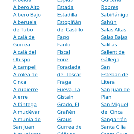
Albero Alto
Estada
Robres
Albero Bajo
Estadilla
Sabiñánigo
Alberuela
Estopiñán
Sahún
de Tubo
del Castillo
Salas Altas
Alcalá de
Fago
Salas Bajas
Gurrea
Fanlo
Salillas
Alcalá del
Fiscal
Sallent de
Obispo
Fonz
Gállego
Alcampell
Foradada
San
Alcolea de
del Toscar
Esteban de
Cinca
Fraga
Litera
Alcubierre
Fueva, La
San Juan de
Alerre
Gistaín
Plan
Alfántega
Grado, El
San Miguel
Almudévar
Grañén
del Cinca
Almunia de
Graus
Sangarrén
San Juan
Gurrea de
Santa Cilia