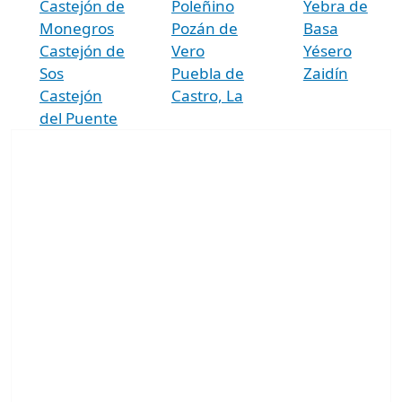
Castejón de
Poleñino
Yebra de
Monegros
Pozán de
Basa
Castejón de
Vero
Yésero
Sos
Puebla de
Zaidín
Castejón
Castro, La
del Puente