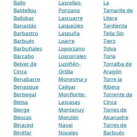
Bailo
Lascellas-
La
Baldellou
Ponzano
Tamarite de
Ballobar
Lascuarre
Litera
Banastás
Laspaúles
Tardienta
Barbastro
Laspuña
Tella-Sin
Barbués
Loarre
Tierz
Barbuñales
Loporzano
Tolva
Bárcabo
Loscorrales
Torla
Belver de
Lupiñén-
Torralba de
Cinca
Ortilla
Aragón
Benabarre
Monesma y
Torre la
Benasque
Cajigar
Ribera
Berbegal
Monflorite-
Torrente de
Bielsa
Lascasas
Cinca
Bierge
Montanuy
Torres de
Biescas
Monzón
Alcanadre
Binaced
Naval
Torres de
Binéfar
Novales
Barbués