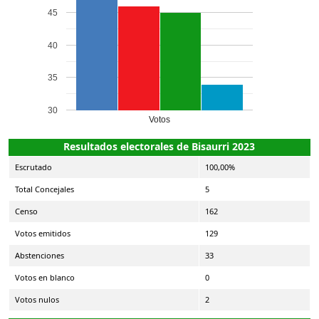
45
40
35
30
Votos
Resultados electorales de Bisaurri 2023
Escrutado
100,00%
Total Concejales
5
Censo
162
Votos emitidos
129
Abstenciones
33
Votos en blanco
0
Votos nulos
2