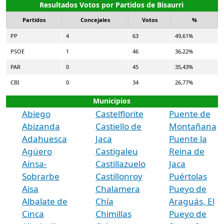
Resultados Votos por Partidos de Bisaurri
Partidos
Concejales
Votos
%
PP
4
63
49,61%
PSOE
1
46
36,22%
PAR
0
45
35,43%
CBI
0
34
26,77%
Municipios
Abiego
Castelflorite
Puente de
Abizanda
Castiello de
Montañana
Adahuesca
Jaca
Puente la
Agüero
Castigaleu
Reina de
Aínsa-
Castillazuelo
Jaca
Sobrarbe
Castillonroy
Puértolas
Aisa
Chalamera
Pueyo de
Albalate de
Chía
Araguás, El
Cinca
Chimillas
Pueyo de