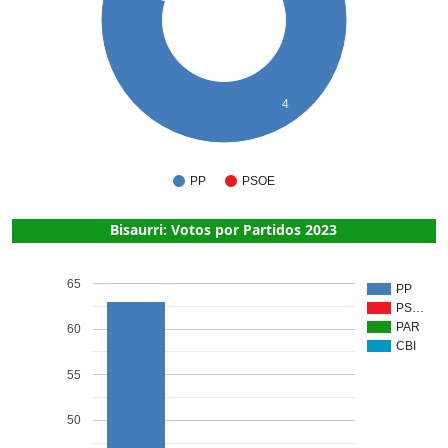
4
PP
PSOE
Bisaurri: Votos por Partidos 2023
65
PP
PS…
PAR
60
CBI
55
50