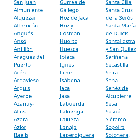
San Juan
Gurrea de
Santa Cilia
Almuniente
Gállego
Santa Cruz
Alquézar
Hoz de Jaca
de la Serós
Altorricón
Hoz y
Santa María
Angüés
Costean
de Dulcis
Ansó
Huerto
Santaliestra
Antillón
Huesca
y San Quílez
Aragüés del
Ibieca
Sariñena
Puerto
Igriés
Secastilla
Arén
Ilche
Seira
Argavieso
Isábena
Sena
Arguis
Jaca
Senés de
Ayerbe
Jasa
Alcubierre
Azanuy-
Labuerda
Sesa
Alins
Laluenga
Sesué
Azara
Lalueza
Siétamo
Azlor
Lanaja
Sopeira
Baélls
Laperdiguera
Sotonera,