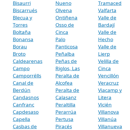
Bisaurri
Nueno
Tramaced
Biscarrués
Olvena
Valfarta
Blecua y
Ontiñena
Valle de
Torres
Osso de
Bardají
Boltaña
Cinca
Valle de
Bonansa
Palo
Hecho
Borau
Panticosa
Valle de
Broto
Peñalba
Lierp
Caldearenas
Peñas de
Velilla de
Campo
Riglos, Las
Cinca
Camporrélls
Peralta de
Vencillón
Canal de
Alcofea
Veracruz
Berdún
Peralta de
Viacamp y
Candasnos
Calasanz
Litera
Canfranc
Peraltilla
Vicién
Capdesaso
Perarrúa
Villanova
Capella
Pertusa
Villanúa
Casbas de
Piracés
Villanueva