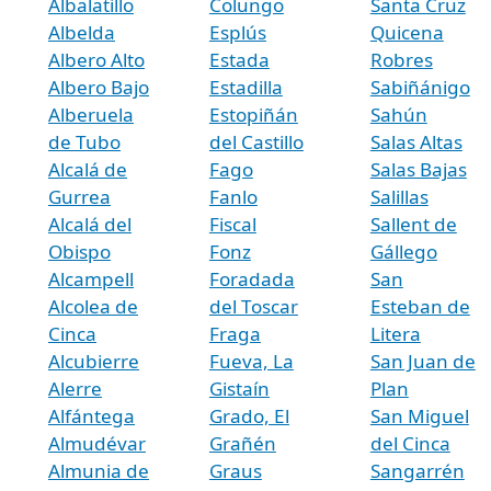
Albalatillo
Colungo
Santa Cruz
Albelda
Esplús
Quicena
Albero Alto
Estada
Robres
Albero Bajo
Estadilla
Sabiñánigo
Alberuela
Estopiñán
Sahún
de Tubo
del Castillo
Salas Altas
Alcalá de
Fago
Salas Bajas
Gurrea
Fanlo
Salillas
Alcalá del
Fiscal
Sallent de
Obispo
Fonz
Gállego
Alcampell
Foradada
San
Alcolea de
del Toscar
Esteban de
Cinca
Fraga
Litera
Alcubierre
Fueva, La
San Juan de
Alerre
Gistaín
Plan
Alfántega
Grado, El
San Miguel
Almudévar
Grañén
del Cinca
Almunia de
Graus
Sangarrén