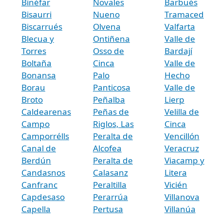
Binéfar
Novales
Barbués
Bisaurri
Nueno
Tramaced
Biscarrués
Olvena
Valfarta
Blecua y
Ontiñena
Valle de
Torres
Osso de
Bardají
Boltaña
Cinca
Valle de
Bonansa
Palo
Hecho
Borau
Panticosa
Valle de
Broto
Peñalba
Lierp
Caldearenas
Peñas de
Velilla de
Campo
Riglos, Las
Cinca
Camporrélls
Peralta de
Vencillón
Canal de
Alcofea
Veracruz
Berdún
Peralta de
Viacamp y
Candasnos
Calasanz
Litera
Canfranc
Peraltilla
Vicién
Capdesaso
Perarrúa
Villanova
Capella
Pertusa
Villanúa