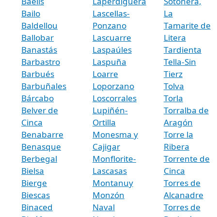
Baélls
Laperdiguera
Sotonera,
Bailo
Lascellas-
La
Baldellou
Ponzano
Tamarite de
Ballobar
Lascuarre
Litera
Banastás
Laspaúles
Tardienta
Barbastro
Laspuña
Tella-Sin
Barbués
Loarre
Tierz
Barbuñales
Loporzano
Tolva
Bárcabo
Loscorrales
Torla
Belver de
Lupiñén-
Torralba de
Cinca
Ortilla
Aragón
Benabarre
Monesma y
Torre la
Benasque
Cajigar
Ribera
Berbegal
Monflorite-
Torrente de
Bielsa
Lascasas
Cinca
Bierge
Montanuy
Torres de
Biescas
Monzón
Alcanadre
Binaced
Naval
Torres de