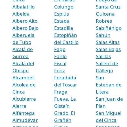
Albalatillo
Colungo
Santa Cruz
Albelda
Esplús
Quicena
Albero Alto
Estada
Robres
Albero Bajo
Estadilla
Sabiñánigo
Alberuela
Estopiñán
Sahún
de Tubo
del Castillo
Salas Altas
Alcalá de
Fago
Salas Bajas
Gurrea
Fanlo
Salillas
Alcalá del
Fiscal
Sallent de
Obispo
Fonz
Gállego
Alcampell
Foradada
San
Alcolea de
del Toscar
Esteban de
Cinca
Fraga
Litera
Alcubierre
Fueva, La
San Juan de
Alerre
Gistaín
Plan
Alfántega
Grado, El
San Miguel
Almudévar
Grañén
del Cinca