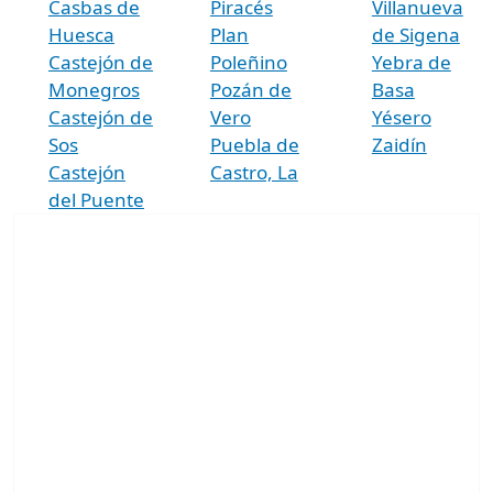
Casbas de
Piracés
Villanueva
Huesca
Plan
de Sigena
Castejón de
Poleñino
Yebra de
Monegros
Pozán de
Basa
Castejón de
Vero
Yésero
Sos
Puebla de
Zaidín
Castejón
Castro, La
del Puente