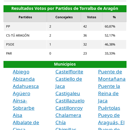
Resultados Votos por Partidos de Torralba de Aragón
Partidos
Concejales
Votos
%
PP
2
42
60,87%
CS-TÚ ARAGÓN
2
36
52,17%
PSOE
1
32
46,38%
PAR
0
23
33,33%
Municipios
Abiego
Castelflorite
Puente de
Abizanda
Castiello de
Montañana
Adahuesca
Jaca
Puente la
Agüero
Castigaleu
Reina de
Aínsa-
Castillazuelo
Jaca
Sobrarbe
Castillonroy
Puértolas
Aisa
Chalamera
Pueyo de
Albalate de
Chía
Araguás, El
Cinca
Chimillas
Pueyo de