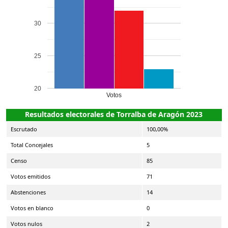
30
25
20
Votos
Resultados electorales de Torralba de Aragón 2023
Escrutado
100,00%
Total Concejales
5
Censo
85
Votos emitidos
71
Abstenciones
14
Votos en blanco
0
Votos nulos
2