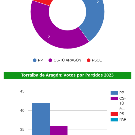
2
2
CS-TÚ ARAGÓN
PP
PSOE
Torralba de Aragón: Votos por Partidos 2023
45
PP
CS-
TÚ
A…
40
PS…
PAR
35