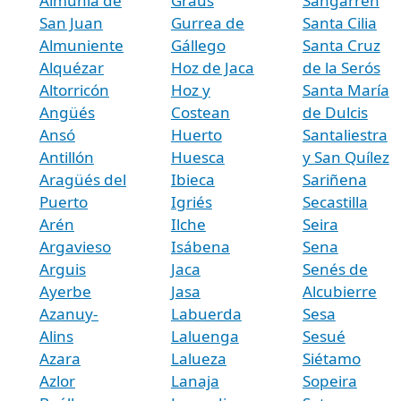
Almunia de
Graus
Sangarrén
San Juan
Gurrea de
Santa Cilia
Almuniente
Gállego
Santa Cruz
Alquézar
Hoz de Jaca
de la Serós
Altorricón
Hoz y
Santa María
Angüés
Costean
de Dulcis
Ansó
Huerto
Santaliestra
Antillón
Huesca
y San Quílez
Aragüés del
Ibieca
Sariñena
Puerto
Igriés
Secastilla
Arén
Ilche
Seira
Argavieso
Isábena
Sena
Arguis
Jaca
Senés de
Ayerbe
Jasa
Alcubierre
Azanuy-
Labuerda
Sesa
Alins
Laluenga
Sesué
Azara
Lalueza
Siétamo
Azlor
Lanaja
Sopeira