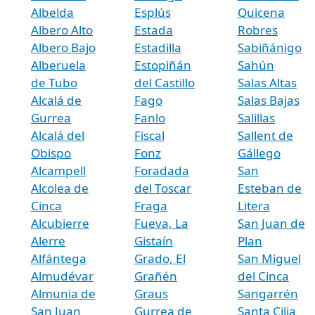
Albelda
Esplús
Quicena
Albero Alto
Estada
Robres
Albero Bajo
Estadilla
Sabiñánigo
Alberuela
Estopiñán
Sahún
de Tubo
del Castillo
Salas Altas
Alcalá de
Fago
Salas Bajas
Gurrea
Fanlo
Salillas
Alcalá del
Fiscal
Sallent de
Obispo
Fonz
Gállego
Alcampell
Foradada
San
Alcolea de
del Toscar
Esteban de
Cinca
Fraga
Litera
Alcubierre
Fueva, La
San Juan de
Alerre
Gistaín
Plan
Alfántega
Grado, El
San Miguel
Almudévar
Grañén
del Cinca
Almunia de
Graus
Sangarrén
San Juan
Gurrea de
Santa Cilia