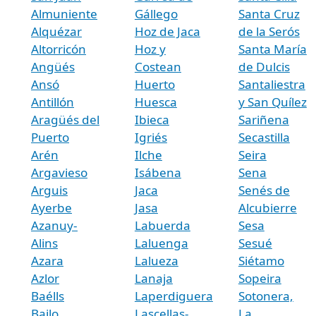
Almuniente
Gállego
Santa Cruz
Alquézar
Hoz de Jaca
de la Serós
Altorricón
Hoz y
Santa María
Angüés
Costean
de Dulcis
Ansó
Huerto
Santaliestra
Antillón
Huesca
y San Quílez
Aragüés del
Ibieca
Sariñena
Puerto
Igriés
Secastilla
Arén
Ilche
Seira
Argavieso
Isábena
Sena
Arguis
Jaca
Senés de
Ayerbe
Jasa
Alcubierre
Azanuy-
Labuerda
Sesa
Alins
Laluenga
Sesué
Azara
Lalueza
Siétamo
Azlor
Lanaja
Sopeira
Baélls
Laperdiguera
Sotonera,
Bailo
Lascellas-
La