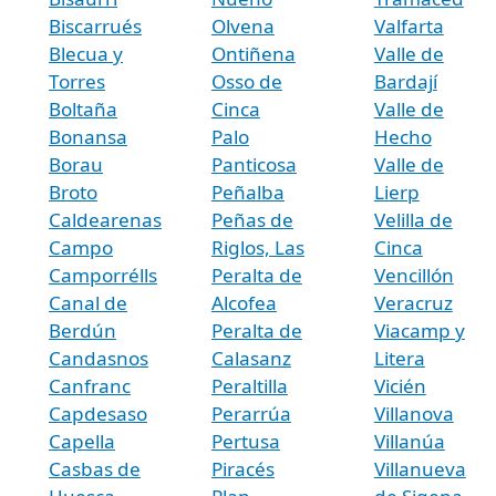
Biscarrués
Olvena
Valfarta
Blecua y
Ontiñena
Valle de
Torres
Osso de
Bardají
Boltaña
Cinca
Valle de
Bonansa
Palo
Hecho
Borau
Panticosa
Valle de
Broto
Peñalba
Lierp
Caldearenas
Peñas de
Velilla de
Campo
Riglos, Las
Cinca
Camporrélls
Peralta de
Vencillón
Canal de
Alcofea
Veracruz
Berdún
Peralta de
Viacamp y
Candasnos
Calasanz
Litera
Canfranc
Peraltilla
Vicién
Capdesaso
Perarrúa
Villanova
Capella
Pertusa
Villanúa
Casbas de
Piracés
Villanueva