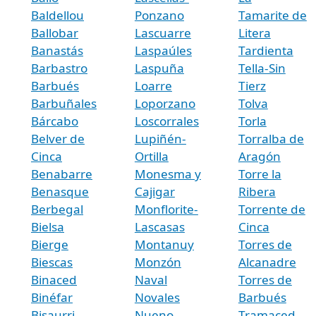
Baldellou
Ponzano
Tamarite de
Ballobar
Lascuarre
Litera
Banastás
Laspaúles
Tardienta
Barbastro
Laspuña
Tella-Sin
Barbués
Loarre
Tierz
Barbuñales
Loporzano
Tolva
Bárcabo
Loscorrales
Torla
Belver de
Lupiñén-
Torralba de
Cinca
Ortilla
Aragón
Benabarre
Monesma y
Torre la
Benasque
Cajigar
Ribera
Berbegal
Monflorite-
Torrente de
Bielsa
Lascasas
Cinca
Bierge
Montanuy
Torres de
Biescas
Monzón
Alcanadre
Binaced
Naval
Torres de
Binéfar
Novales
Barbués
Bisaurri
Nueno
Tramaced