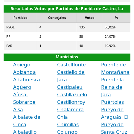
Resultados Votos por Partidos de Puebla de Castro, La
Partidos
Concejales
Votos
%
PSOE
4
135
56,02%
PP
2
58
24,07%
PAR
1
48
19,92%
Municipios
Abiego
Castelflorite
Puente de
Abizanda
Castiello de
Montañana
Adahuesca
Jaca
Puente la
Agüero
Castigaleu
Reina de
Aínsa-
Castillazuelo
Jaca
Sobrarbe
Castillonroy
Puértolas
Aisa
Chalamera
Pueyo de
Albalate de
Chía
Araguás, El
Cinca
Chimillas
Pueyo de
Albalatillo
Colungo
Santa Cruz