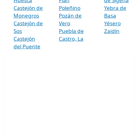
Huesca
Plan
de Sigena
Castejón de
Poleñino
Yebra de
Monegros
Pozán de
Basa
Castejón de
Vero
Yésero
Sos
Puebla de
Zaidín
Castejón
Castro, La
del Puente