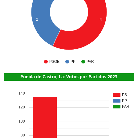
2
4
PSOE
PP
PAR
Puebla de Castro, La: Votos por Partidos 2023
140
PS…
PP
PAR
120
100
80