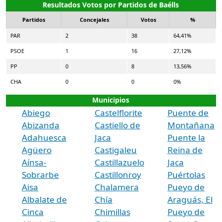
Resultados Votos por Partidos de Baélls
Partidos
Concejales
Votos
%
PAR
2
38
64,41%
PSOE
1
16
27,12%
PP
0
8
13,56%
CHA
0
0
0%
Municipios
Abiego
Castelflorite
Puente de
Abizanda
Castiello de
Montañana
Adahuesca
Jaca
Puente la
Agüero
Castigaleu
Reina de
Aínsa-
Castillazuelo
Jaca
Sobrarbe
Castillonroy
Puértolas
Aisa
Chalamera
Pueyo de
Albalate de
Chía
Araguás, El
Cinca
Chimillas
Pueyo de