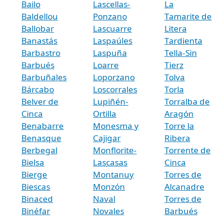
Bailo
Lascellas-
La
Baldellou
Ponzano
Tamarite de
Ballobar
Lascuarre
Litera
Banastás
Laspaúles
Tardienta
Barbastro
Laspuña
Tella-Sin
Barbués
Loarre
Tierz
Barbuñales
Loporzano
Tolva
Bárcabo
Loscorrales
Torla
Belver de
Lupiñén-
Torralba de
Cinca
Ortilla
Aragón
Benabarre
Monesma y
Torre la
Benasque
Cajigar
Ribera
Berbegal
Monflorite-
Torrente de
Bielsa
Lascasas
Cinca
Bierge
Montanuy
Torres de
Biescas
Monzón
Alcanadre
Binaced
Naval
Torres de
Binéfar
Novales
Barbués