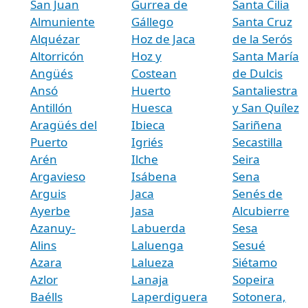
San Juan
Gurrea de
Santa Cilia
Almuniente
Gállego
Santa Cruz
Alquézar
Hoz de Jaca
de la Serós
Altorricón
Hoz y
Santa María
Angüés
Costean
de Dulcis
Ansó
Huerto
Santaliestra
Antillón
Huesca
y San Quílez
Aragüés del
Ibieca
Sariñena
Puerto
Igriés
Secastilla
Arén
Ilche
Seira
Argavieso
Isábena
Sena
Arguis
Jaca
Senés de
Ayerbe
Jasa
Alcubierre
Azanuy-
Labuerda
Sesa
Alins
Laluenga
Sesué
Azara
Lalueza
Siétamo
Azlor
Lanaja
Sopeira
Baélls
Laperdiguera
Sotonera,