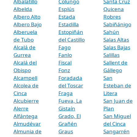
Albalatillo
Colungo
Santa Cruz
Albelda
Esplús
Quicena
Albero Alto
Estada
Robres
Albero Bajo
Estadilla
Sabiñánigo
Alberuela
Estopiñán
Sahún
de Tubo
del Castillo
Salas Altas
Alcalá de
Fago
Salas Bajas
Gurrea
Fanlo
Salillas
Alcalá del
Fiscal
Sallent de
Obispo
Fonz
Gállego
Alcampell
Foradada
San
Alcolea de
del Toscar
Esteban de
Cinca
Fraga
Litera
Alcubierre
Fueva, La
San Juan de
Alerre
Gistaín
Plan
Alfántega
Grado, El
San Miguel
Almudévar
Grañén
del Cinca
Almunia de
Graus
Sangarrén