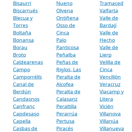
Bisaurri
Nueno
Tramaced
Biscarrués
Olvena
Valfarta
Blecua y
Ontiñena
Valle de
Torres
Osso de
Bardají
Boltaña
Cinca
Valle de
Bonansa
Palo
Hecho
Borau
Panticosa
Valle de
Broto
Peñalba
Lierp
Caldearenas
Peñas de
Velilla de
Campo
Riglos, Las
Cinca
Camporrélls
Peralta de
Vencillón
Canal de
Alcofea
Veracruz
Berdún
Peralta de
Viacamp y
Candasnos
Calasanz
Litera
Canfranc
Peraltilla
Vicién
Capdesaso
Perarrúa
Villanova
Capella
Pertusa
Villanúa
Casbas de
Piracés
Villanueva