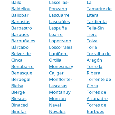
Bailo
Lascellas-
La
Baldellou
Ponzano
Tamarite de
Ballobar
Lascuarre
Litera
Banastás
Laspaúles
Tardienta
Barbastro
Laspuña
Tella-Sin
Barbués
Loarre
Tierz
Barbuñales
Loporzano
Tolva
Bárcabo
Loscorrales
Torla
Belver de
Lupiñén-
Torralba de
Cinca
Ortilla
Aragón
Benabarre
Monesma y
Torre la
Benasque
Cajigar
Ribera
Berbegal
Monflorite-
Torrente de
Bielsa
Lascasas
Cinca
Bierge
Montanuy
Torres de
Biescas
Monzón
Alcanadre
Binaced
Naval
Torres de
Binéfar
Novales
Barbués