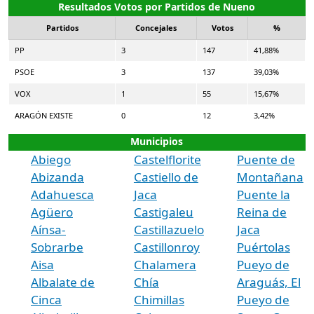
Resultados Votos por Partidos de Nueno
Partidos
Concejales
Votos
%
PP
3
147
41,88%
PSOE
3
137
39,03%
VOX
1
55
15,67%
ARAGÓN EXISTE
0
12
3,42%
Municipios
Abiego
Castelflorite
Puente de
Abizanda
Castiello de
Montañana
Adahuesca
Jaca
Puente la
Agüero
Castigaleu
Reina de
Aínsa-
Castillazuelo
Jaca
Sobrarbe
Castillonroy
Puértolas
Aisa
Chalamera
Pueyo de
Albalate de
Chía
Araguás, El
Cinca
Chimillas
Pueyo de