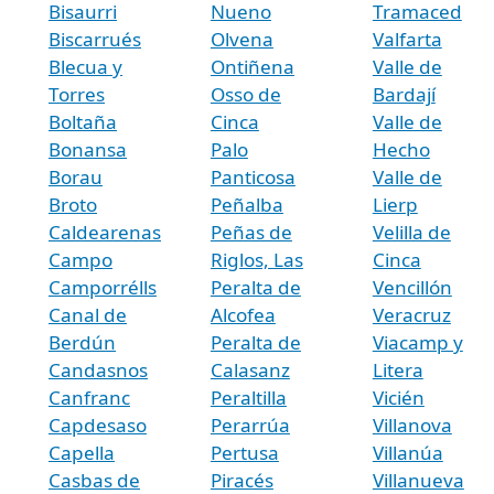
Bisaurri
Nueno
Tramaced
Biscarrués
Olvena
Valfarta
Blecua y
Ontiñena
Valle de
Torres
Osso de
Bardají
Boltaña
Cinca
Valle de
Bonansa
Palo
Hecho
Borau
Panticosa
Valle de
Broto
Peñalba
Lierp
Caldearenas
Peñas de
Velilla de
Campo
Riglos, Las
Cinca
Camporrélls
Peralta de
Vencillón
Canal de
Alcofea
Veracruz
Berdún
Peralta de
Viacamp y
Candasnos
Calasanz
Litera
Canfranc
Peraltilla
Vicién
Capdesaso
Perarrúa
Villanova
Capella
Pertusa
Villanúa
Casbas de
Piracés
Villanueva