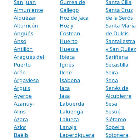
San Juan
Gurrea de
Santa Cilia
Almuniente
Gállego
Santa Cruz
Alquézar
Hoz de Jaca
de la Serós
Altorricón
Hoz y
Santa María
Angüés
Costean
de Dulcis
Ansó
Huerto
Santaliestra
Antillón
Huesca
y San Quílez
Aragüés del
Ibieca
Sariñena
Puerto
Igriés
Secastilla
Arén
Ilche
Seira
Argavieso
Isábena
Sena
Arguis
Jaca
Senés de
Ayerbe
Jasa
Alcubierre
Azanuy-
Labuerda
Sesa
Alins
Laluenga
Sesué
Azara
Lalueza
Siétamo
Azlor
Lanaja
Sopeira
Baélls
Laperdiguera
Sotonera,