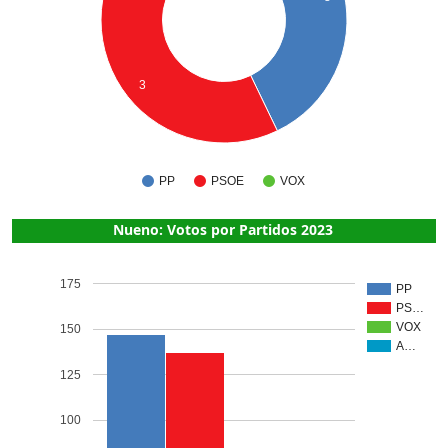
3
PP
PSOE
VOX
Nueno: Votos por Partidos 2023
175
PP
PS…
VOX
150
A…
125
100