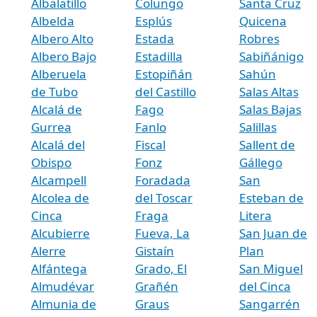
Albalatillo
Colungo
Santa Cruz
Albelda
Esplús
Quicena
Albero Alto
Estada
Robres
Albero Bajo
Estadilla
Sabiñánigo
Alberuela
Estopiñán
Sahún
de Tubo
del Castillo
Salas Altas
Alcalá de
Fago
Salas Bajas
Gurrea
Fanlo
Salillas
Alcalá del
Fiscal
Sallent de
Obispo
Fonz
Gállego
Alcampell
Foradada
San
Alcolea de
del Toscar
Esteban de
Cinca
Fraga
Litera
Alcubierre
Fueva, La
San Juan de
Alerre
Gistaín
Plan
Alfántega
Grado, El
San Miguel
Almudévar
Grañén
del Cinca
Almunia de
Graus
Sangarrén