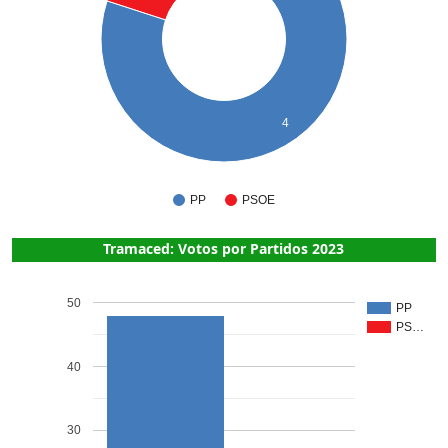
4
PP
PSOE
Tramaced: Votos por Partidos 2023
50
PP
PS…
40
30