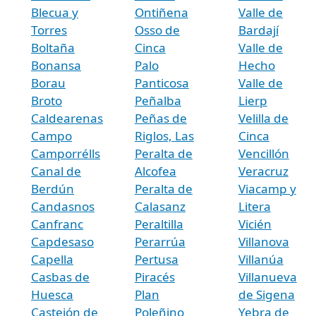
Blecua y
Ontiñena
Valle de
Torres
Osso de
Bardají
Boltaña
Cinca
Valle de
Bonansa
Palo
Hecho
Borau
Panticosa
Valle de
Broto
Peñalba
Lierp
Caldearenas
Peñas de
Velilla de
Campo
Riglos, Las
Cinca
Camporrélls
Peralta de
Vencillón
Canal de
Alcofea
Veracruz
Berdún
Peralta de
Viacamp y
Candasnos
Calasanz
Litera
Canfranc
Peraltilla
Vicién
Capdesaso
Perarrúa
Villanova
Capella
Pertusa
Villanúa
Casbas de
Piracés
Villanueva
Huesca
Plan
de Sigena
Castejón de
Poleñino
Yebra de