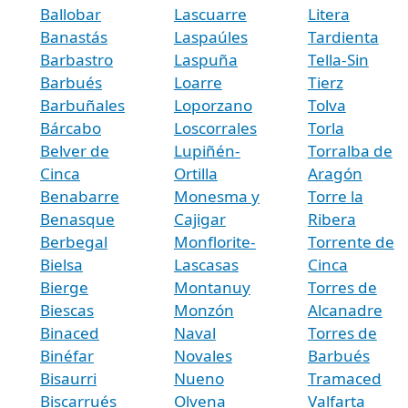
Ballobar
Lascuarre
Litera
Banastás
Laspaúles
Tardienta
Barbastro
Laspuña
Tella-Sin
Barbués
Loarre
Tierz
Barbuñales
Loporzano
Tolva
Bárcabo
Loscorrales
Torla
Belver de
Lupiñén-
Torralba de
Cinca
Ortilla
Aragón
Benabarre
Monesma y
Torre la
Benasque
Cajigar
Ribera
Berbegal
Monflorite-
Torrente de
Bielsa
Lascasas
Cinca
Bierge
Montanuy
Torres de
Biescas
Monzón
Alcanadre
Binaced
Naval
Torres de
Binéfar
Novales
Barbués
Bisaurri
Nueno
Tramaced
Biscarrués
Olvena
Valfarta