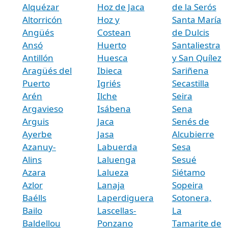
Alquézar
Hoz de Jaca
de la Serós
Altorricón
Hoz y
Santa María
Angüés
Costean
de Dulcis
Ansó
Huerto
Santaliestra
Antillón
Huesca
y San Quílez
Aragüés del
Ibieca
Sariñena
Puerto
Igriés
Secastilla
Arén
Ilche
Seira
Argavieso
Isábena
Sena
Arguis
Jaca
Senés de
Ayerbe
Jasa
Alcubierre
Azanuy-
Labuerda
Sesa
Alins
Laluenga
Sesué
Azara
Lalueza
Siétamo
Azlor
Lanaja
Sopeira
Baélls
Laperdiguera
Sotonera,
Bailo
Lascellas-
La
Baldellou
Ponzano
Tamarite de