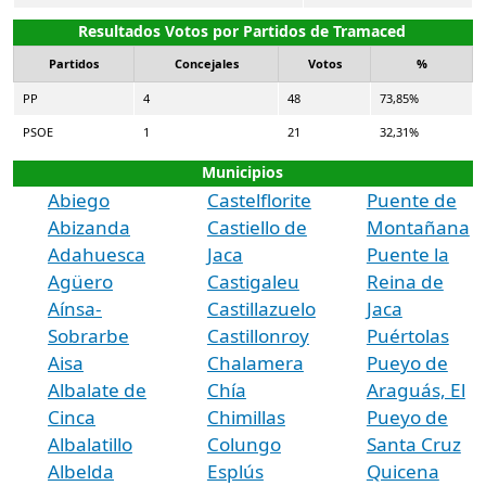
Resultados Votos por Partidos de Tramaced
Partidos
Concejales
Votos
%
PP
4
48
73,85%
PSOE
1
21
32,31%
Municipios
Abiego
Castelflorite
Puente de
Abizanda
Castiello de
Montañana
Adahuesca
Jaca
Puente la
Agüero
Castigaleu
Reina de
Aínsa-
Castillazuelo
Jaca
Sobrarbe
Castillonroy
Puértolas
Aisa
Chalamera
Pueyo de
Albalate de
Chía
Araguás, El
Cinca
Chimillas
Pueyo de
Albalatillo
Colungo
Santa Cruz
Albelda
Esplús
Quicena