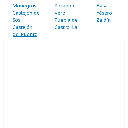
Monegros
Pozán de
Basa
Castejón de
Vero
Yésero
Sos
Puebla de
Zaidín
Castejón
Castro, La
del Puente