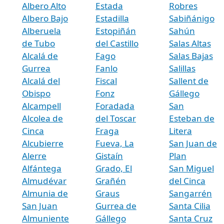
Albero Alto
Estada
Robres
Albero Bajo
Estadilla
Sabiñánigo
Alberuela
Estopiñán
Sahún
de Tubo
del Castillo
Salas Altas
Alcalá de
Fago
Salas Bajas
Gurrea
Fanlo
Salillas
Alcalá del
Fiscal
Sallent de
Obispo
Fonz
Gállego
Alcampell
Foradada
San
Alcolea de
del Toscar
Esteban de
Cinca
Fraga
Litera
Alcubierre
Fueva, La
San Juan de
Alerre
Gistaín
Plan
Alfántega
Grado, El
San Miguel
Almudévar
Grañén
del Cinca
Almunia de
Graus
Sangarrén
San Juan
Gurrea de
Santa Cilia
Almuniente
Gállego
Santa Cruz