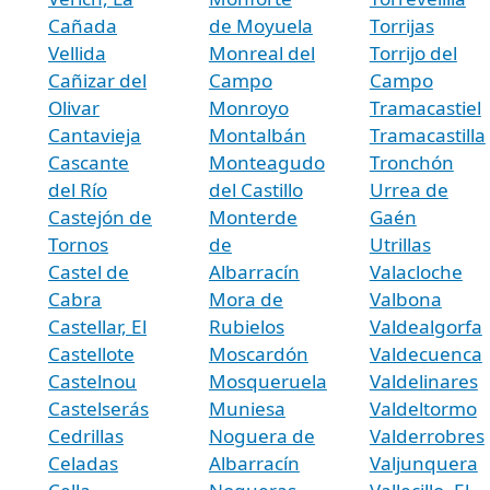
Cañada
de Moyuela
Torrijas
Vellida
Monreal del
Torrijo del
Cañizar del
Campo
Campo
Olivar
Monroyo
Tramacastiel
Cantavieja
Montalbán
Tramacastilla
Cascante
Monteagudo
Tronchón
del Río
del Castillo
Urrea de
Castejón de
Monterde
Gaén
Tornos
de
Utrillas
Castel de
Albarracín
Valacloche
Cabra
Mora de
Valbona
Castellar, El
Rubielos
Valdealgorfa
Castellote
Moscardón
Valdecuenca
Castelnou
Mosqueruela
Valdelinares
Castelserás
Muniesa
Valdeltormo
Cedrillas
Noguera de
Valderrobres
Celadas
Albarracín
Valjunquera