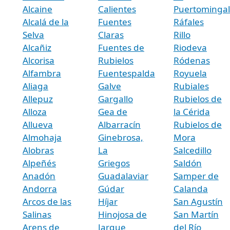
Alcaine
Calientes
Puertominga
Alcalá de la
Fuentes
Ráfales
Selva
Claras
Rillo
Alcañiz
Fuentes de
Riodeva
Alcorisa
Rubielos
Ródenas
Alfambra
Fuentespalda
Royuela
Aliaga
Galve
Rubiales
Allepuz
Gargallo
Rubielos de
Alloza
Gea de
la Cérida
Allueva
Albarracín
Rubielos de
Almohaja
Ginebrosa,
Mora
Alobras
La
Salcedillo
Alpeñés
Griegos
Saldón
Anadón
Guadalaviar
Samper de
Andorra
Gúdar
Calanda
Arcos de las
Híjar
San Agustín
Salinas
Hinojosa de
San Martín
Arens de
Jarque
del Río