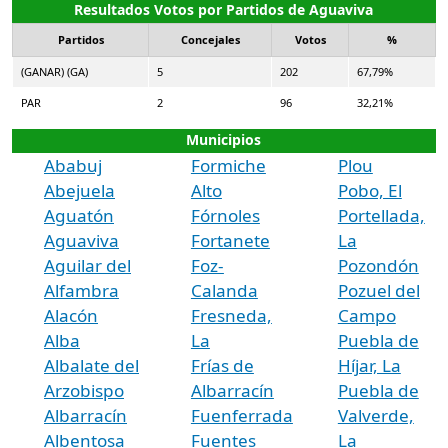
Resultados Votos por Partidos de Aguaviva
Partidos
Concejales
Votos
%
(GANAR) (GA)
5
202
67,79%
PAR
2
96
32,21%
Municipios
Ababuj
Formiche
Plou
Abejuela
Alto
Pobo, El
Aguatón
Fórnoles
Portellada,
Aguaviva
Fortanete
La
Aguilar del
Foz-
Pozondón
Alfambra
Calanda
Pozuel del
Alacón
Fresneda,
Campo
Alba
La
Puebla de
Albalate del
Frías de
Híjar, La
Arzobispo
Albarracín
Puebla de
Albarracín
Fuenferrada
Valverde,
Albentosa
Fuentes
La