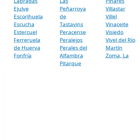
Labradas
Las
Pinares
Ejulve
Peñarroya
Villastar
Escorihuela
de
Villel
Escucha
Tastavins
Vinaceite
Estercuel
Peracense
Visiedo
Ferreruela
Peralejos
Vivel del Río
de Huerva
Perales del
Martín
Fonfría
Alfambra
Zoma, La
Pitarque