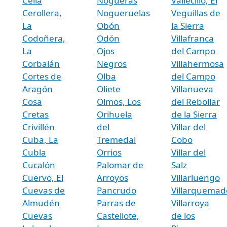
Cella
Nogueras
Vallecillo, El
Cerollera,
Nogueruelas
Veguillas de
La
Obón
la Sierra
Codoñera,
Odón
Villafranca
La
Ojos
del Campo
Corbalán
Negros
Villahermosa
Cortes de
Olba
del Campo
Aragón
Oliete
Villanueva
Cosa
Olmos, Los
del Rebollar
Cretas
Orihuela
de la Sierra
Crivillén
del
Villar del
Cuba, La
Tremedal
Cobo
Cubla
Orrios
Villar del
Cucalón
Palomar de
Salz
Cuervo, El
Arroyos
Villarluengo
Cuevas de
Pancrudo
Villarquemad
Almudén
Parras de
Villarroya
Cuevas
Castellote,
de los