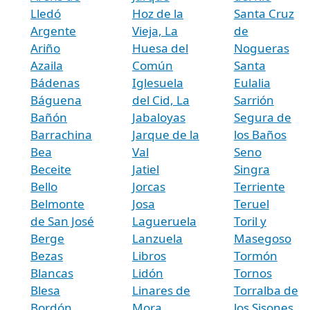
Lledó
Hoz de la
Santa Cruz
Argente
Vieja, La
de
Ariño
Huesa del
Nogueras
Azaila
Común
Santa
Bádenas
Iglesuela
Eulalia
Báguena
del Cid, La
Sarrión
Bañón
Jabaloyas
Segura de
Barrachina
Jarque de la
los Baños
Bea
Val
Seno
Beceite
Jatiel
Singra
Bello
Jorcas
Terriente
Belmonte
Josa
Teruel
de San José
Lagueruela
Toril y
Berge
Lanzuela
Masegoso
Bezas
Libros
Tormón
Blancas
Lidón
Tornos
Blesa
Linares de
Torralba de
Bordón
Mora
los Sisones