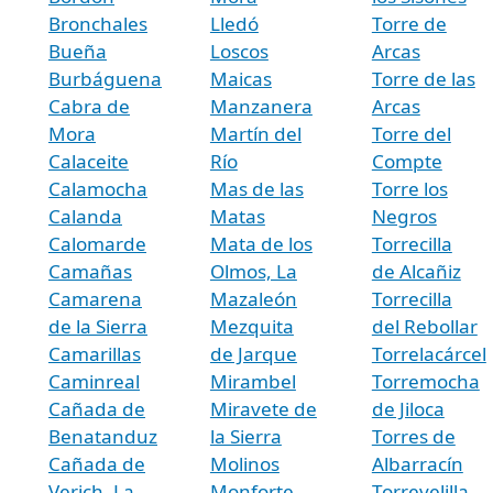
Bronchales
Lledó
Torre de
Bueña
Loscos
Arcas
Burbáguena
Maicas
Torre de las
Cabra de
Manzanera
Arcas
Mora
Martín del
Torre del
Calaceite
Río
Compte
Calamocha
Mas de las
Torre los
Calanda
Matas
Negros
Calomarde
Mata de los
Torrecilla
Camañas
Olmos, La
de Alcañiz
Camarena
Mazaleón
Torrecilla
de la Sierra
Mezquita
del Rebollar
Camarillas
de Jarque
Torrelacárcel
Caminreal
Mirambel
Torremocha
Cañada de
Miravete de
de Jiloca
Benatanduz
la Sierra
Torres de
Cañada de
Molinos
Albarracín
Verich, La
Monforte
Torrevelilla