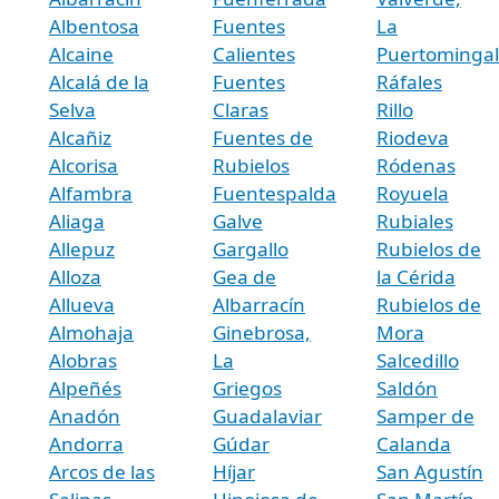
Albentosa
Fuentes
La
Alcaine
Calientes
Puertominga
Alcalá de la
Fuentes
Ráfales
Selva
Claras
Rillo
Alcañiz
Fuentes de
Riodeva
Alcorisa
Rubielos
Ródenas
Alfambra
Fuentespalda
Royuela
Aliaga
Galve
Rubiales
Allepuz
Gargallo
Rubielos de
Alloza
Gea de
la Cérida
Allueva
Albarracín
Rubielos de
Almohaja
Ginebrosa,
Mora
Alobras
La
Salcedillo
Alpeñés
Griegos
Saldón
Anadón
Guadalaviar
Samper de
Andorra
Gúdar
Calanda
Arcos de las
Híjar
San Agustín