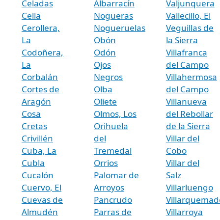
Celadas
Albarracín
Valjunquera
Cella
Nogueras
Vallecillo, El
Cerollera,
Nogueruelas
Veguillas de
La
Obón
la Sierra
Codoñera,
Odón
Villafranca
La
Ojos
del Campo
Corbalán
Negros
Villahermosa
Cortes de
Olba
del Campo
Aragón
Oliete
Villanueva
Cosa
Olmos, Los
del Rebollar
Cretas
Orihuela
de la Sierra
Crivillén
del
Villar del
Cuba, La
Tremedal
Cobo
Cubla
Orrios
Villar del
Cucalón
Palomar de
Salz
Cuervo, El
Arroyos
Villarluengo
Cuevas de
Pancrudo
Villarquemad
Almudén
Parras de
Villarroya