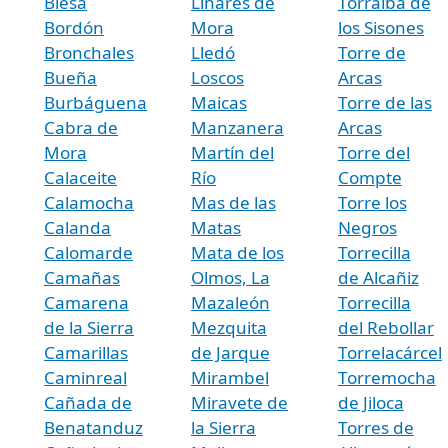
Blesa
Linares de
Torralba de
Bordón
Mora
los Sisones
Bronchales
Lledó
Torre de
Bueña
Loscos
Arcas
Burbáguena
Maicas
Torre de las
Cabra de
Manzanera
Arcas
Mora
Martín del
Torre del
Calaceite
Río
Compte
Calamocha
Mas de las
Torre los
Calanda
Matas
Negros
Calomarde
Mata de los
Torrecilla
Camañas
Olmos, La
de Alcañiz
Camarena
Mazaleón
Torrecilla
de la Sierra
Mezquita
del Rebollar
Camarillas
de Jarque
Torrelacárcel
Caminreal
Mirambel
Torremocha
Cañada de
Miravete de
de Jiloca
Benatanduz
la Sierra
Torres de