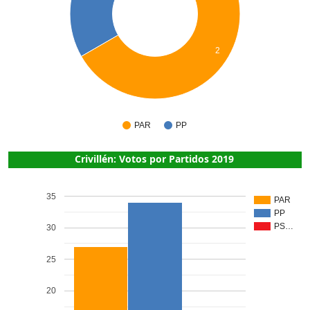
2
PAR
PP
Crivillén: Votos por Partidos 2019
35
PAR
PP
PS…
30
25
20