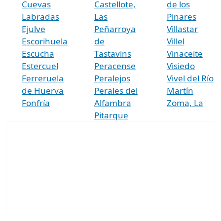
Cuevas
Castellote,
de los
Labradas
Las
Pinares
Ejulve
Peñarroya
Villastar
Escorihuela
de
Villel
Escucha
Tastavins
Vinaceite
Estercuel
Peracense
Visiedo
Ferreruela
Peralejos
Vivel del Río
de Huerva
Perales del
Martín
Fonfría
Alfambra
Zoma, La
Pitarque