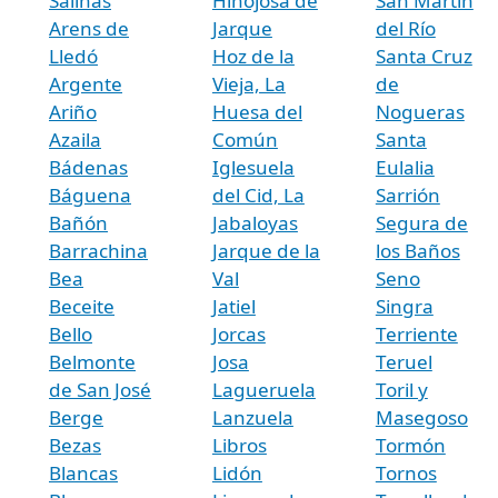
Salinas
Hinojosa de
San Martín
Arens de
Jarque
del Río
Lledó
Hoz de la
Santa Cruz
Argente
Vieja, La
de
Ariño
Huesa del
Nogueras
Azaila
Común
Santa
Bádenas
Iglesuela
Eulalia
Báguena
del Cid, La
Sarrión
Bañón
Jabaloyas
Segura de
Barrachina
Jarque de la
los Baños
Bea
Val
Seno
Beceite
Jatiel
Singra
Bello
Jorcas
Terriente
Belmonte
Josa
Teruel
de San José
Lagueruela
Toril y
Berge
Lanzuela
Masegoso
Bezas
Libros
Tormón
Blancas
Lidón
Tornos