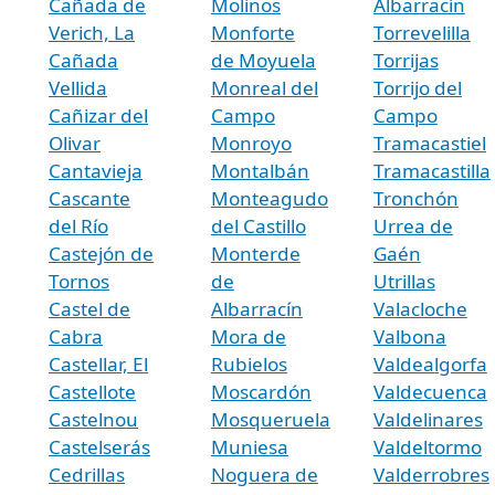
Cañada de
Molinos
Albarracín
Verich, La
Monforte
Torrevelilla
Cañada
de Moyuela
Torrijas
Vellida
Monreal del
Torrijo del
Cañizar del
Campo
Campo
Olivar
Monroyo
Tramacastiel
Cantavieja
Montalbán
Tramacastilla
Cascante
Monteagudo
Tronchón
del Río
del Castillo
Urrea de
Castejón de
Monterde
Gaén
Tornos
de
Utrillas
Castel de
Albarracín
Valacloche
Cabra
Mora de
Valbona
Castellar, El
Rubielos
Valdealgorfa
Castellote
Moscardón
Valdecuenca
Castelnou
Mosqueruela
Valdelinares
Castelserás
Muniesa
Valdeltormo
Cedrillas
Noguera de
Valderrobres