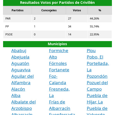
Resultados Votos por Partidos de Crivillén
Partidos
Concejales
Votos
%
PAR
2
27
44,26%
PP
1
34
55,74%
PSOE
0
14
22,95%
Municipios
Ababuj
Formiche
Plou
Abejuela
Alto
Pobo, El
Aguatón
Fórnoles
Portellada,
Aguaviva
Fortanete
La
Aguilar del
Foz-
Pozondón
Alfambra
Calanda
Pozuel del
Alacón
Fresneda,
Campo
Alba
La
Puebla de
Albalate del
Frías de
Híjar, La
Arzobispo
Albarracín
Puebla de
Albarracín
Fuenferrada
Valverde,